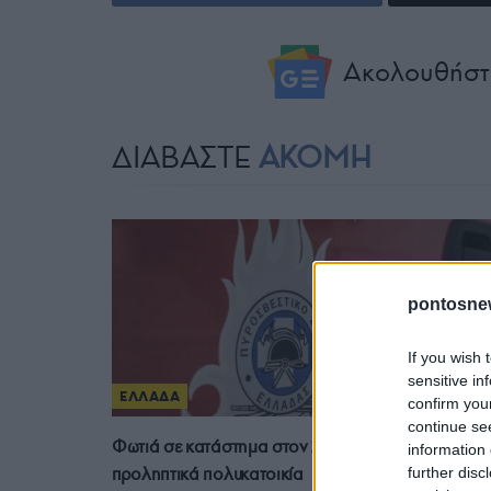
Ακολουθήστ
ΔΙΑΒΑΣΤΕ
ΑΚΟΜΗ
pontosne
If you wish 
sensitive in
ΕΛΛΑΔΑ
confirm you
continue se
Φωτιά σε κατάστημα στον Άλιμο – Εκκενώθηκε
information 
προληπτικά πολυκατοικία
further disc