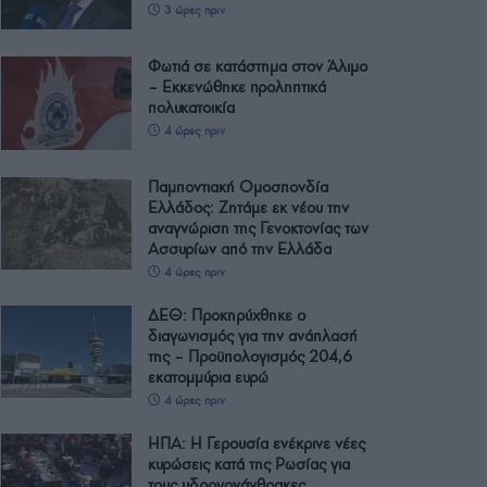
3 ώρες πριν
Φωτιά σε κατάστημα στον Άλιμο
– Εκκενώθηκε προληπτικά
πολυκατοικία
4 ώρες πριν
Παμποντιακή Ομοσπονδία
Ελλάδος: Ζητάμε εκ νέου την
αναγνώριση της Γενοκτονίας των
Ασσυρίων από την Ελλάδα
4 ώρες πριν
ΔΕΘ: Προκηρύχθηκε ο
διαγωνισμός για την ανάπλασή
της – Προϋπολογισμός 204,6
εκατομμύρια ευρώ
4 ώρες πριν
ΗΠΑ: Η Γερουσία ενέκρινε νέες
κυρώσεις κατά της Ρωσίας για
τους υδρογονάνθρακες