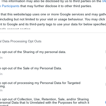
. This information may also be disclosed by us to third parties on the
IA
εκατομμύρια ευρώ
Participants
that may further disclose it to other third parties.
7/08/2026 - 10:43μμ
 that this website/app uses one or more Google services and may gath
including but not limited to your visit or usage behaviour. You may click 
 to Google and its third-party tags to use your data for below specifi
ogle consent section.
l Data Processing Opt Outs
o opt-out of the Sharing of my personal data.
ΕΛΛΑΔΑ
In
Σέρρες: «Τα έχασα όλα» – Συγκλονίζει ο πατέρας, τι
o opt-out of the Sale of my Personal Data.
λέει ο οδηγός του φορτηγού
In
7/08/2026 - 7:14μμ
to opt-out of processing my Personal Data for Targeted
ing.
In
o opt-out of Collection, Use, Retention, Sale, and/or Sharing
ersonal Data that Is Unrelated with the Purposes for which it
lected.