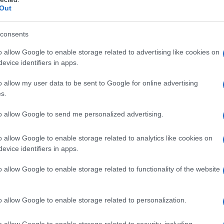
Out
consents
ΕΛΛΑΔΑ
o allow Google to enable storage related to advertising like cookies on
evice identifiers in apps.
Στεγαστικό επίδομα: Ποιοι 1.120 φοιτητές θα
o allow my user data to be sent to Google for online advertising
λάβουν 2.000 ή 2.500 ευρώ
s.
7/08/2026 - 6:02μμ
to allow Google to send me personalized advertising.
o allow Google to enable storage related to analytics like cookies on
evice identifiers in apps.
o allow Google to enable storage related to functionality of the website
ΕΛΛΑΔΑ
o allow Google to enable storage related to personalization.
Φωτιά τώρα στο Στεφάνι Κορινθίας – Μήνυμα από
o allow Google to enable storage related to security, including