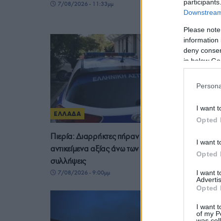
participants
7/08/2026 - 11:33μμ
Downstream 
Please note
information 
deny consent
in below Go
Persona
I want t
ΕΛΛΑΔΑ
Opted 
Πιερία: Διαρρήκτες πήραν από αυτοκίνητο
I want t
αντικείμενα αξίας άνω των 19.000 ευρώ! – Δύο
Opted 
συλλήψεις
I want 
7/08/2026 - 9:00μμ
Advertis
Opted 
I want t
of my P
was col