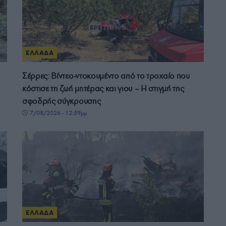
ΕΛΛΑΔΑ
Σέρρες: Βίντεο-ντοκουμέντο από το τροχαίο που
κόστισε τη ζωή μητέρας και γιου – Η στιγμή της
σφοδρής σύγκρουσης
7/08/2026 - 12:59μμ
ΕΛΛΑΔΑ