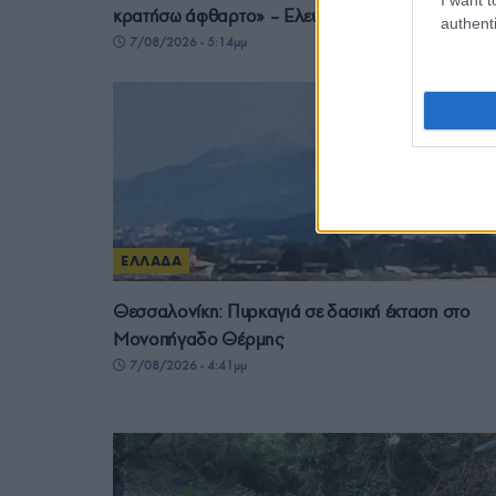
κρατήσω άφθαρτο» – Ελεύθερος ο 55χρονος
authenti
7/08/2026 - 5:14μμ
ΕΛΛΑΔΑ
Θεσσαλονίκη: Πυρκαγιά σε δασική έκταση στο
Μονοπήγαδο Θέρμης
7/08/2026 - 4:41μμ