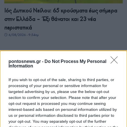
Ιός Δυτικού Νείλου: 65 κρούσματα έως σήμερα
στην Ελλάδα – Έξι θάνατοι και 23 νέα
περιστατικά
6/08/2026 - 9:54πμ
pontosnews.gr -
Do Not Process My Personal
Information
If you wish to opt-out of the sale, sharing to third parties, or
processing of your personal or sensitive information for
targeted advertising by us, please use the below opt-out
section to confirm your selection. Please note that after your
opt-out request is processed you may continue seeing
ΕΛΛΑΔΑ
interest-based ads based on personal information utilized by
us or personal information disclosed to third parties prior to
Υπόθεση Μarfin: Στην Ελλάδα φτάνει η 46χρονη
your opt-out. You may separately opt-out of the further