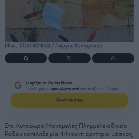
(Φωτ.: EUROKINISSI / Γιώργος Κονταρίνης)
Στηρίξτε το Pontos News
Επιλέξτε μας ως
προτιμώμενη πηγή
στην Αναζήτηση Google
Προσθήκη πηγής
Στο Αυτόφωρο Μονομελές Πλημμελειοδικείο
Ρόδου κατέληξε μία 44χρονη αρνήτρια μάσκας,