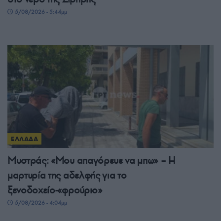
5/08/2026 - 5:44μμ
ΕΛΛΑΔΑ
Μυστράς: «Μου απαγόρευε να μπω» – Η
μαρτυρία της αδελφής για το
ξενοδοχείο-«φρούριο»
5/08/2026 - 4:04μμ