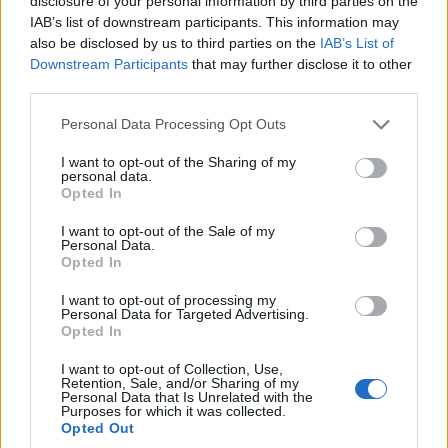
disclosure of your personal information by third parties on the
που είχε συλληφθεί στο Λονδίνο
IAB’s list of downstream participants. This information may
6/08/2026 - 9:30πμ
also be disclosed by us to third parties on the
IAB’s List of
Downstream Participants
that may further disclose it to other
third parties.
Please note that this website/app uses one or more Google
Personal Data Processing Opt Outs
services and may gather and store information including but
not limited to your visit or usage behaviour. You may click to
I want to opt-out of the Sharing of my
personal data.
grant or deny consent to Google and its third-party tags to
Opted In
use your data for below specified purposes in below Google
consent section.
I want to opt-out of the Sale of my
Personal Data.
Opted In
ΕΛΛΑΔΑ
I want to opt-out of processing my
Personal Data for Targeted Advertising.
Καιρός: Τοπικά στους 38°C η θερμοκρασία –
Opted In
Βοριάδες έως και 7 μποφόρ πρόσκαιρα
I want to opt-out of Collection, Use,
Retention, Sale, and/or Sharing of my
6/08/2026 - 8:08πμ
Personal Data that Is Unrelated with the
Purposes for which it was collected.
Opted Out