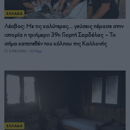
ΕΛΛΑΔΑ
Λέσβος: Με τις καλύτερες… γεύσεις πέρασε στην
ιστορία η τριήμερη 39η Γιορτή Σαρδέλας – Το
σήμα κατατεθέν του κόλπου της Καλλονής
5/08/2026 - 10:35μμ
ΕΛΛΑΔΑ