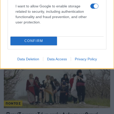
ΠΟΝΤΟΣ
I want to allow Google to enable storage
related to security, including authentication
Παναγία Σουμελά: Τουρισμός ή «ποντιακή
functionality and fraud prevention, and other
user protection.
προπαγάνδα»; Νέα αντιπαράθεση στην Τουρκία
για τη Θεία Λειτουργία
3/08/2026 - 8:30μμ
CONFIRM
Data Deletion
Data Access
Privacy Policy
ΠΟΝΤΟΣ