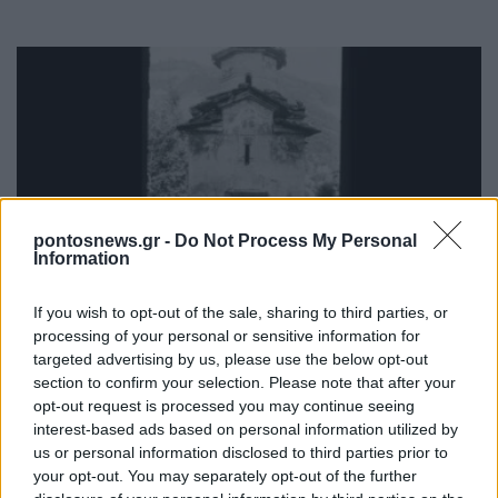
pontosnews.gr -
Do Not Process My Personal
Information
ΠΟΝΤΟΣ
Ματσούκα Πόντου: Η χαμένη εκκλησία των
If you wish to opt-out of the sale, sharing to third parties, or
Ταξιαρχών και το μυστήριο της Παναγίας
processing of your personal or sensitive information for
targeted advertising by us, please use the below opt-out
Πονολύτριας
section to confirm your selection. Please note that after your
4/08/2026 - 8:17μμ
opt-out request is processed you may continue seeing
interest-based ads based on personal information utilized by
us or personal information disclosed to third parties prior to
your opt-out. You may separately opt-out of the further