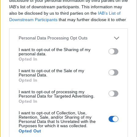
disclosure of your personal information by third parties on the
IAB’s list of downstream participants. This information may
also be disclosed by us to third parties on the
IAB’s List of
Downstream Participants
that may further disclose it to other
third parties.
Please note that this website/app uses one or more Google
Personal Data Processing Opt Outs
services and may gather and store information including but
not limited to your visit or usage behaviour. You may click to
I want to opt-out of the Sharing of my
ΠΟΝΤΟΣ
personal data.
grant or deny consent to Google and its third-party tags to
Opted In
use your data for below specified purposes in below Google
Γιαϊλαλί: Ο δικηγόρος του καταγγέλλει νέα
consent section.
I want to opt-out of the Sale of my
«εφεύρεση» με επίκληση απορρήτου
Personal Data.
Opted In
4/08/2026 - 1:45μμ
I want to opt-out of processing my
Personal Data for Targeted Advertising.
Opted In
I want to opt-out of Collection, Use,
Retention, Sale, and/or Sharing of my
Personal Data that Is Unrelated with the
Purposes for which it was collected.
Opted Out