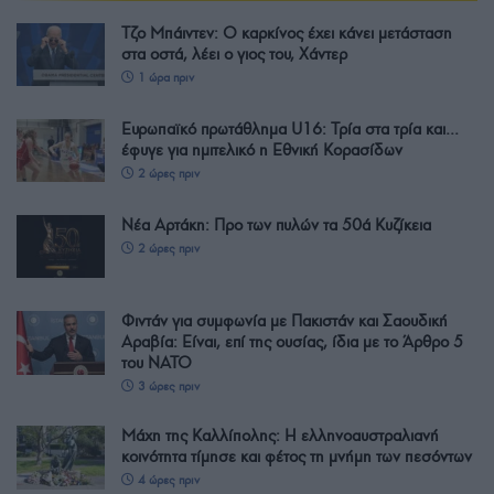
Τζο Μπάιντεν: Ο καρκίνος έχει κάνει μετάσταση
στα οστά, λέει ο γιος του, Χάντερ
1 ώρα πριν
Ευρωπαϊκό πρωτάθλημα U16: Τρία στα τρία και…
έφυγε για ημιτελικό η Εθνική Κορασίδων
2 ώρες πριν
Νέα Αρτάκη: Προ των πυλών τα 50ά Κυζίκεια
2 ώρες πριν
Φιντάν για συμφωνία με Πακιστάν και Σαουδική
Αραβία: Είναι, επί της ουσίας, ίδια με το Άρθρο 5
του ΝΑΤΟ
3 ώρες πριν
Μάχη της Καλλίπολης: Η ελληνοαυστραλιανή
κοινότητα τίμησε και φέτος τη μνήμη των πεσόντων
4 ώρες πριν