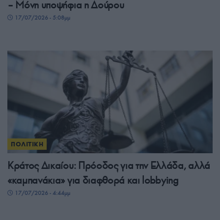
– Μόνη υποψήφια η Δούρου
17/07/2026 - 5:08μμ
ΠΟΛΙΤΙΚΗ
Κράτος Δικαίου: Πρόοδος για την Ελλάδα, αλλά
«καμπανάκια» για διαφθορά και lobbying
17/07/2026 - 4:44μμ