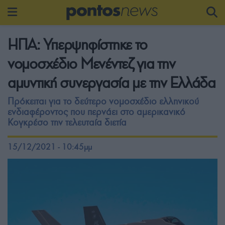
ΗΠΑ: Υπερψηφίστηκε το
νομοσχέδιο Μενέντεζ για την
αμυντική συνεργασία με την Ελλάδα
Πρόκειται για το δεύτερο νομοσχέδιο ελληνικού
ενδιαφέροντος που περνάει στο αμερικανικό
Κογκρέσο την τελευταία διετία
15/12/2021 - 10:45μμ