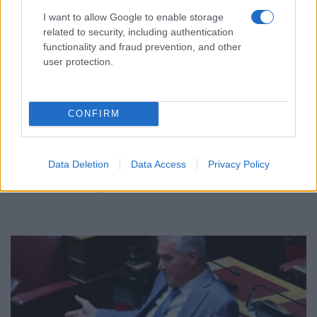
I want to allow Google to enable storage
related to security, including authentication
functionality and fraud prevention, and other
user protection.
CONFIRM
ΠΟΛΙΤΙΚΗ
Μητσοτάκης από Αγαθονήσι: Θα εμποδίσουμε τα
Data Deletion
Data Access
Privacy Policy
άθλια δίκτυα των διακινητών
29/07/2026 - 12:36μμ