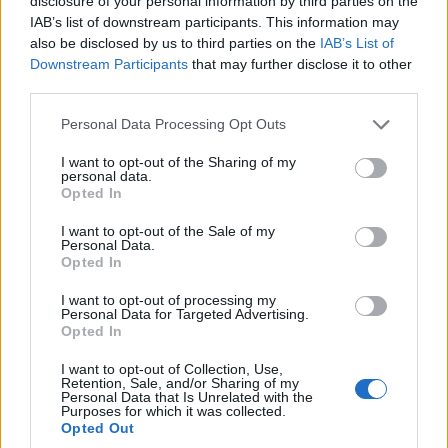
disclosure of your personal information by third parties on the
IAB’s list of downstream participants. This information may
ΠΟΛΙΤΙΚΗ
also be disclosed by us to third parties on the
IAB’s List of
Μαρία Καρυστιανού: Διέγραψε τον Θανάση
Downstream Participants
that may further disclose it to other
third parties.
Αυγερινό από την «Ελπίδα για τη Δημοκρατία»
Please note that this website/app uses one or more Google
2/08/2026 - 9:21μμ
Personal Data Processing Opt Outs
services and may gather and store information including but
not limited to your visit or usage behaviour. You may click to
I want to opt-out of the Sharing of my
personal data.
grant or deny consent to Google and its third-party tags to
Opted In
use your data for below specified purposes in below Google
consent section.
I want to opt-out of the Sale of my
Personal Data.
Opted In
I want to opt-out of processing my
Personal Data for Targeted Advertising.
Opted In
I want to opt-out of Collection, Use,
ΠΟΛΙΤΙΚΗ
Retention, Sale, and/or Sharing of my
Personal Data that Is Unrelated with the
Purposes for which it was collected.
Πέθανε σε ηλικία 93 ετών ο Γιάννης Βαρβιτσιώτης
Opted Out
2/08/2026 - 8:57μμ