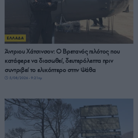
ΕΛΛΑΔΑ
Άντριου Χάτσινσον: Ο Βρετανός πιλότος που
κατάφερε να διασωθεί, δευτερόλεπτα πριν
συντριβεί το ελικόπτερο στην Ψάθα
5/08/2026 - 9:21πμ