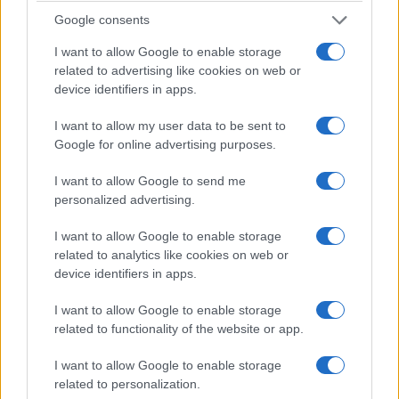
πυρκαγιάς και παραβάσεις πυροπροστασίας
Google consents
5/08/2026 - 11:00μμ
I want to allow Google to enable storage
related to advertising like cookies on web or
device identifiers in apps.
I want to allow my user data to be sent to
Google for online advertising purposes.
I want to allow Google to send me
personalized advertising.
I want to allow Google to enable storage
ΕΛΛΑΔΑ
related to analytics like cookies on web or
device identifiers in apps.
Λέσβος: Με τις καλύτερες… γεύσεις πέρασε στην
I want to allow Google to enable storage
ιστορία η τριήμερη 39η Γιορτή Σαρδέλας – Το
related to functionality of the website or app.
σήμα κατατεθέν του κόλπου της Καλλονής
I want to allow Google to enable storage
5/08/2026 - 10:35μμ
related to personalization.