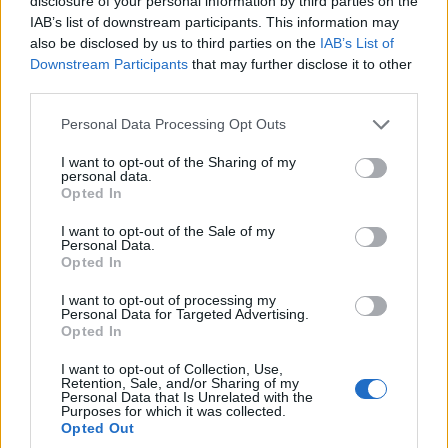
disclosure of your personal information by third parties on the
IAB’s list of downstream participants. This information may
Θεσσαλονίκη: Στον Δήμο Καλαμαριάς
also be disclosed by us to third parties on the
IAB’s List of
μεταφέρθηκε το φωτογραφικό αρχείο του Γιάννη
Downstream Participants
that may further disclose it to other
third parties.
Κυριακίδη
5/08/2026 - 11:29μμ
Please note that this website/app uses one or more Google
Personal Data Processing Opt Outs
services and may gather and store information including but
not limited to your visit or usage behaviour. You may click to
I want to opt-out of the Sharing of my
personal data.
grant or deny consent to Google and its third-party tags to
Opted In
use your data for below specified purposes in below Google
consent section.
I want to opt-out of the Sale of my
Personal Data.
Opted In
I want to opt-out of processing my
Personal Data for Targeted Advertising.
Opted In
I want to opt-out of Collection, Use,
ΕΛΛΑΔΑ
Retention, Sale, and/or Sharing of my
Personal Data that Is Unrelated with the
Purposes for which it was collected.
Πυροσβεστική: Τρεις συλλήψεις για πρόκληση
Opted Out