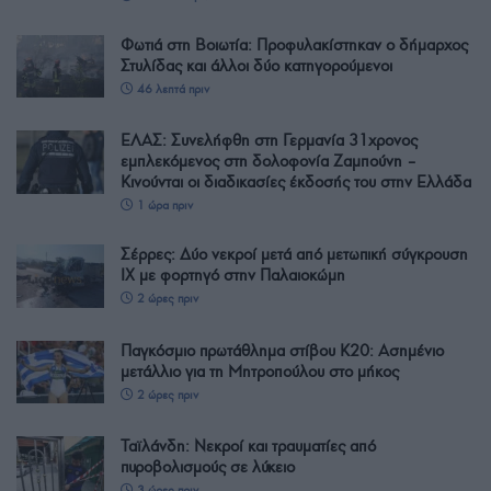
Φωτιά στη Βοιωτία: Προφυλακίστηκαν ο δήμαρχος
Στυλίδας και άλλοι δύο κατηγορούμενοι
46 λεπτά πριν
ΕΛΑΣ: Συνελήφθη στη Γερμανία 31χρονος
εμπλεκόμενος στη δολοφονία Ζαμπούνη –
Κινούνται οι διαδικασίες έκδοσής του στην Ελλάδα
1 ώρα πριν
Σέρρες: Δύο νεκροί μετά από μετωπική σύγκρουση
ΙΧ με φορτηγό στην Παλαιοκώμη
2 ώρες πριν
Παγκόσμιο πρωτάθλημα στίβου Κ20: Ασημένιο
μετάλλιο για τη Μητροπούλου στο μήκος
2 ώρες πριν
Ταϊλάνδη: Νεκροί και τραυματίες από
πυροβολισμούς σε λύκειο
3 ώρες πριν