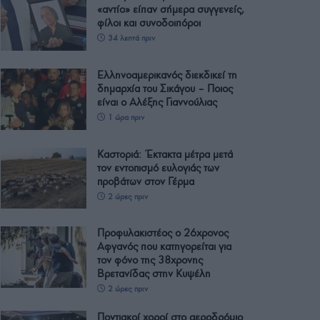
«αντίο» είπαν σήμερα συγγενείς,
φίλοι και συνοδοιπόροι
34 λεπτά πριν
Ελληνοαμερικανός διεκδικεί τη
δημαρχία του Σικάγου – Ποιος
είναι ο Αλέξης Γιαννούλιας
1 ώρα πριν
Καστοριά: Έκτακτα μέτρα μετά
τον εντοπισμό ευλογιάς των
προβάτων στον Γέρμα
2 ώρες πριν
Προφυλακιστέος ο 26χρονος
Αφγανός που κατηγορείται για
τον φόνο της 38χρονης
Βρετανίδας στην Κυψέλη
2 ώρες πριν
Ποντιακοί χοροί στο αεροδρόμιο