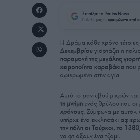
Στηρίξτε το Pontos News
Επιλέξτε μας ως
προτιμώμενη πηγή
στ
Η Δράμα κάθε χρόνο τέτοιες μ
Δεκεμβρίου
γιορτάζει η πολι
παραμονή της μεγάλης γιορτ
χειροποίητα καραβάκια
που ρ
αφιερωμένη στην αγία.
Αυτό το ραντεβού μικρών και
τη μνήμη
ενός θρύλου που οι 
χρόνους
. Σύμφωνα με αυτόν,
υπήρχε ένα εκκλησάκι αφιερ
την πόλη οι Τούρκοι, το 1380
να φτιάξουν ένα τζαμί.