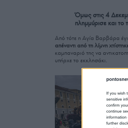
Όμως στις 4 Δεκεμβ
πλημμύρισε και το 
Από τότε η Αγία Βαρβάρα έγ
απέναντι από τη λίμνη χτίστη
καμπαναριό της να αντικατοπτ
υπήρχε το εκκλησάκι.
pontosne
If you wish 
sensitive in
confirm you
continue se
information 
further disc