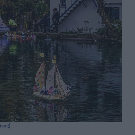
ήνης)