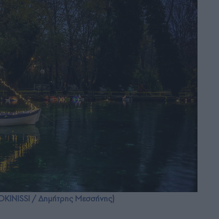
OKINISSI / Δημήτρης Μεσσήνης)