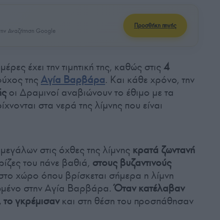
Προσθήκη πηγής
ην Αναζήτηση Google
έρες έχει την τιμητική της, καθώς στις
4
ούχος της
Αγία Βαρβάρα
. Και κάθε χρόνο, την
ής
οι Δραμινοί αναβιώνουν το έθιμο με τα
ίχνονται στα νερά της λίμνης που είναι
 μεγάλων στις όχθες της λίμνης
κρατά ζωντανή
ρίζες του πάνε βαθιά,
στους βυζαντινούς
 στο χώρο όπου βρίσκεται σήμερα η λίμνη
ωμένο στην Αγία Βαρβάρα.
Όταν κατέλαβαν
, το γκρέμισαν
και στη θέση του προσπάθησαν