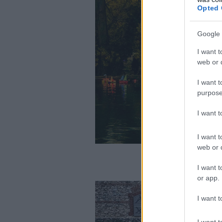
Opted 
Google 
I want t
web or d
I want t
purpose
I want 
I want t
web or d
(Φωτ.: EUR
I want t
or app.
I want t
I want t