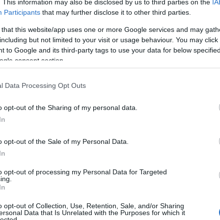
. This information may also be disclosed by us to third parties on the
IA
Participants
that may further disclose it to other third parties.
 that this website/app uses one or more Google services and may gath
including but not limited to your visit or usage behaviour. You may click 
 to Google and its third-party tags to use your data for below specifi
ogle consent section.
l Data Processing Opt Outs
o opt-out of the Sharing of my personal data.
In
OKINISSI / Δημήτρης Μεσσήνης)
o opt-out of the Sale of my Personal Data.
In
to opt-out of processing my Personal Data for Targeted
ing.
In
o opt-out of Collection, Use, Retention, Sale, and/or Sharing
ersonal Data that Is Unrelated with the Purposes for which it
lected.