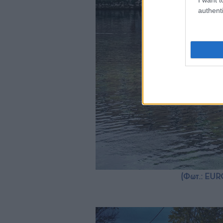
authenti
(Φωτ.: EUR