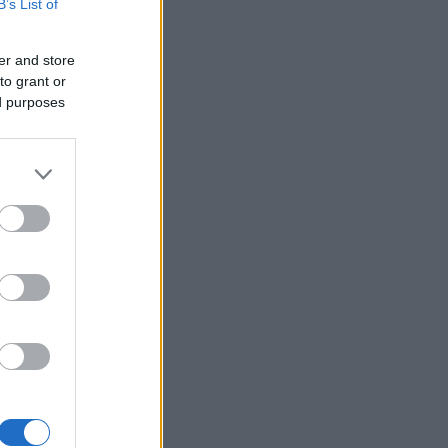
B’s List of
er and store
to grant or
ed purposes