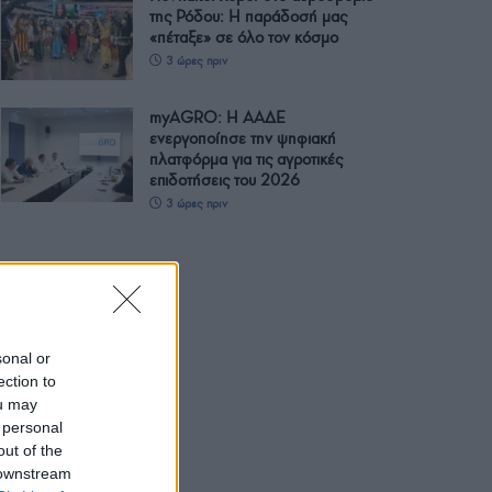
της Ρόδου: Η παράδοσή μας
«πέταξε» σε όλο τον κόσμο
3 ώρες πριν
myAGRO: Η ΑΑΔΕ
ενεργοποίησε την ψηφιακή
πλατφόρμα για τις αγροτικές
επιδοτήσεις του 2026
3 ώρες πριν
sonal or
ection to
ou may
 personal
out of the
 downstream