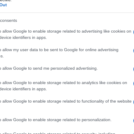
Out
consents
o allow Google to enable storage related to advertising like cookies on
evice identifiers in apps.
o allow my user data to be sent to Google for online advertising
s.
to allow Google to send me personalized advertising.
o allow Google to enable storage related to analytics like cookies on
evice identifiers in apps.
OKINISSI / Δημήτρης Μεσσήνης)
o allow Google to enable storage related to functionality of the website
o allow Google to enable storage related to personalization.
o allow Google to enable storage related to security, including