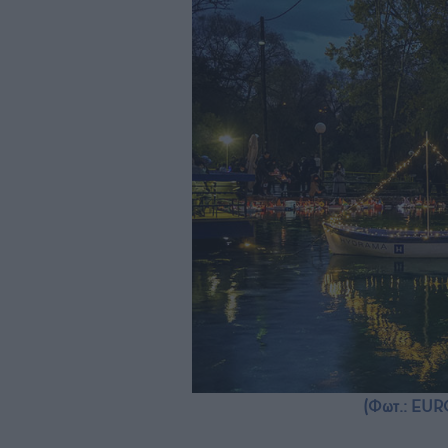
(Φωτ.: EUR