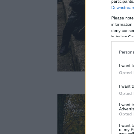
participants
Downstream 
Please note
information 
deny consent
in below Go
Persona
I want t
Opted 
(Φωτ.: EUR
I want t
Opted 
I want 
Advertis
Opted 
I want t
of my P
was col