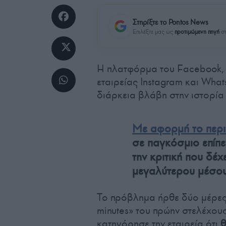
Στηρίξτε το Pontos News
Επιλέξτε μας ως
προτιμώμενη πηγή
στ
Η πλατφόρμα του Facebook, 
εταιρείας Instagram και What
διάρκεια βλάβη στην ιστορία 
Με αφορμή το περι
σε παγκόσμιο επίπε
την κριτική που δέχ
μεγαλύτερου μέσου
Το πρόβλημα ήρθε δύο μέρες
minutes» του πρώην στελέχους
κατηγόρησε την εταιρεία ότι
θ