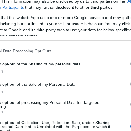
. This information may also be disclosed by us to third parties on the
IA
Participants
that may further disclose it to other third parties.
σης ότι το Facebook έπαιξε τεράστιο ρόλο
συνωμοσίας
 that this website/app uses one or more Google services and may gath
και τη
διόγκωση του παγκόσμιου
including but not limited to your visit or usage behaviour. You may click 
.
 to Google and its third-party tags to use your data for below specifi
ogle consent section.
ΗΠΑ πιστεύουν ότι ενδεχομένως το μεγαλύτερο
l Data Processing Opt Outs
 φτάνει στην τελευταία περίοδο της ύπαρξής
ce και άλλες παρόμοιες σελίδες, ενώ άλλοι
o opt-out of the Sharing of my personal data.
ατική δραστηριότητα που διενεργείται στην
In
 οι χρήστες του δεν θα το εγκαταλείψουν ποτέ.
o opt-out of the Sale of my Personal Data.
In
to opt-out of processing my Personal Data for Targeted
ing.
In
Tweet
Send
o opt-out of Collection, Use, Retention, Sale, and/or Sharing
ersonal Data that Is Unrelated with the Purposes for which it
lected.