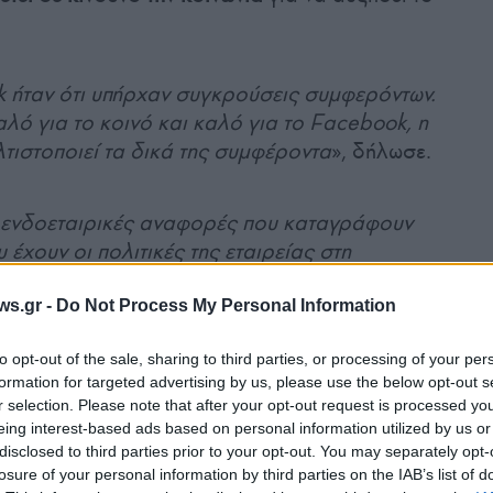
 ήταν ότι υπήρχαν συγκρούσεις συμφερόντων.
καλό για το κοινό και καλό για το Facebook, η
ελτιστοποιεί τα δικά της συμφέροντα
», δήλωσε.
ενδοεταιρικές αναφορές που καταγράφουν
 έχουν οι πολιτικές της εταιρείας στη
 όλο τον κόσμο. Η εταιρεία όμως συνεχίζει
να
ws.gr -
Do Not Process My Personal Information
to opt-out of the sale, sharing to third parties, or processing of your per
η Φράνσις Χόγκεν
αποδεικνύουν ότι η εταιρεία
formation for targeted advertising by us, please use the below opt-out s
ατφόρμες ιδιοκτησίας της έχουν
επιπτώσεις
r selection. Please note that after your opt-out request is processed y
eing interest-based ads based on personal information utilized by us or
τσιών, τις
διατροφικές συνήθειες
και την
disclosed to third parties prior to your opt-out. You may separately opt-
losure of your personal information by third parties on the IAB’s list of