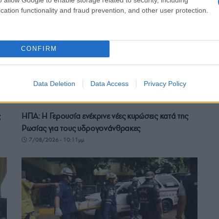
cation functionality and fraud prevention, and other user protection.
CONFIRM
Data Deletion
Data Access
Privacy Policy
ΚΟΣΜΟΣ
ς
ΗΠΑ: Η Γερουσία ενέκρινε νέες κυρώσεις κατά της
Ρωσίας για τους υδρογονάνθρακες
7/08/2026 - 10:11μμ