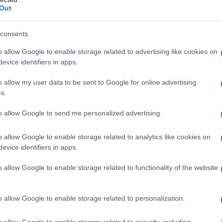
Out
ε μας στο
Google News
consents
o allow Google to enable storage related to advertising like cookies on
evice identifiers in apps.
o allow my user data to be sent to Google for online advertising
s.
to allow Google to send me personalized advertising.
o allow Google to enable storage related to analytics like cookies on
evice identifiers in apps.
o allow Google to enable storage related to functionality of the website
ΚΟΣΜΟΣ
Βόρεια Κορέα: Σούπα με κρέας σκύλου και
o allow Google to enable storage related to personalization.
προπαγάνδα εν μέσω καύσωνα
8/08/2026 - 11:36πμ
o allow Google to enable storage related to security, including