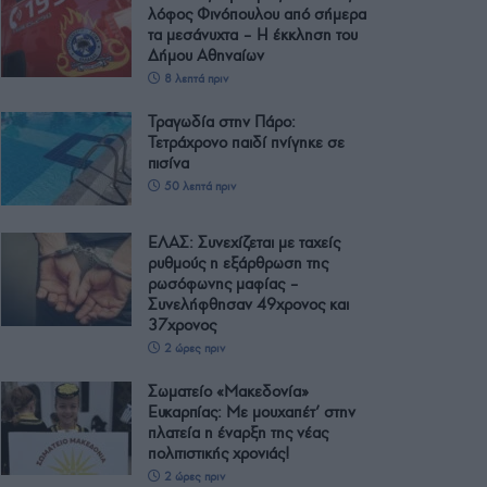
λόφος Φινόπουλου από σήμερα
τα μεσάνυχτα – Η έκκληση του
Δήμου Αθηναίων
8 λεπτά πριν
Τραγωδία στην Πάρο:
Τετράχρονο παιδί πνίγηκε σε
πισίνα
50 λεπτά πριν
ΕΛΑΣ: Συνεχίζεται με ταχείς
ρυθμούς η εξάρθρωση της
ρωσόφωνης μαφίας –
Συνελήφθησαν 49χρονος και
37χρονος
2 ώρες πριν
Σωματείο «Μακεδονία»
Ευκαρπίας: Με μουχαπέτ’ στην
πλατεία η έναρξη της νέας
πολιτιστικής χρονιάς!
2 ώρες πριν