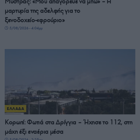
Μυστράς: «Μου απαγόρευε να μπω» – Η
μαρτυρία της αδελφής για το
ξενοδοχείο-«φρούριο»
5/08/2026 - 4:04μμ
ΕΛΛΑΔΑ
Κορωπί: Φωτιά στα Δρίγγια – Ήχησε το 112, στη
μάχη έξι εναέρια μέσα
5/08/2026 - 2:25μμ