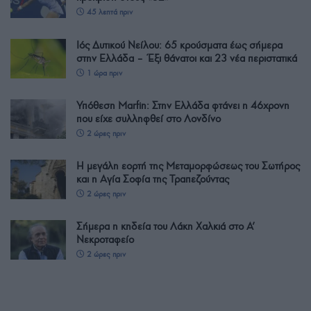
45 λεπτά πριν
Ιός Δυτικού Νείλου: 65 κρούσματα έως σήμερα
στην Ελλάδα – Έξι θάνατοι και 23 νέα περιστατικά
1 ώρα πριν
Υπόθεση Μarfin: Στην Ελλάδα φτάνει η 46χρονη
που είχε συλληφθεί στο Λονδίνο
2 ώρες πριν
Η μεγάλη εορτή της Μεταμορφώσεως του Σωτήρος
και η Αγία Σοφία της Τραπεζούντας
2 ώρες πριν
Σήμερα η κηδεία του Λάκη Χαλκιά στο Α’
Νεκροταφείο
2 ώρες πριν