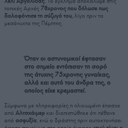
Χέλι Αργολίδας.
Το έγκλημα αποκάλυψε στις
τοπικές Αρχές
78χρονος που δήλωσε πως
δολοφόνησε τη σύζυγό του,
λίγο πριν τα
μεσάνυχτα της Πέμπτης.
Όταν οι αστυνομικοί έφτασαν
στο σημείο εντόπισαν τη σορό
της άτυχης 75χρονης γυναίκας,
αλλά και αυτό του άνδρα της, ο
οποίος είχε κρεμαστεί.
Σύμφωνα με πληροφορίες η ηλικιωμένη έπασχε
από
Αλτσχάιμερ
και διαπιστώθηκε ότι πέθανε
από
ασφυξία
, ενώ ο δράστης πριν αυτοκτονήσει
άφησε σημείωμα στο οποίο έγραφε
«εγώ είμαι ο