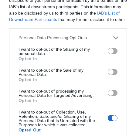
disclosure of your personal information by third parties on the
ΕΛΛΑΔΑ
IAB’s list of downstream participants. This information may
also be disclosed by us to third parties on the
IAB’s List of
Άντριου Χάτσινσον: Ο Βρετανός πιλότος που
Downstream Participants
that may further disclose it to other
κατάφερε να διασωθεί, δευτερόλεπτα πριν
third parties.
συντριβεί το ελικόπτερο στην Ψάθα
Please note that this website/app uses one or more Google
Personal Data Processing Opt Outs
services and may gather and store information including but
5/08/2026 - 9:21πμ
not limited to your visit or usage behaviour. You may click to
I want to opt-out of the Sharing of my
personal data.
grant or deny consent to Google and its third-party tags to
Opted In
use your data for below specified purposes in below Google
consent section.
I want to opt-out of the Sale of my
Personal Data.
Opted In
I want to opt-out of processing my
Personal Data for Targeted Advertising.
Opted In
I want to opt-out of Collection, Use,
Retention, Sale, and/or Sharing of my
Personal Data that Is Unrelated with the
ΕΛΛΑΔΑ
Purposes for which it was collected.
Opted Out
Δυτική Αττική: Καλύτερη σήμερα η εικόνα – Σε