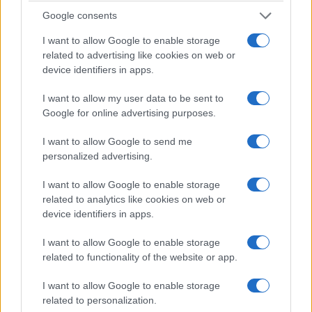
144.243 στρέμματα ανέρχεται η καμένη έκταση
Google consents
σε Αττικοβοιωτία
I want to allow Google to enable storage
related to advertising like cookies on web or
5/08/2026 - 8:34πμ
device identifiers in apps.
I want to allow my user data to be sent to
Google for online advertising purposes.
I want to allow Google to send me
personalized advertising.
I want to allow Google to enable storage
related to analytics like cookies on web or
device identifiers in apps.
ΕΛΛΑΔΑ
I want to allow Google to enable storage
related to functionality of the website or app.
Καιρός: Χωρίς εκπλήξεις και σήμερα – Μέχρι
38°C η θερμοκρασία, έως 7 μποφόρ οι άνεμοι
I want to allow Google to enable storage
related to personalization.
5/08/2026 - 8:10πμ