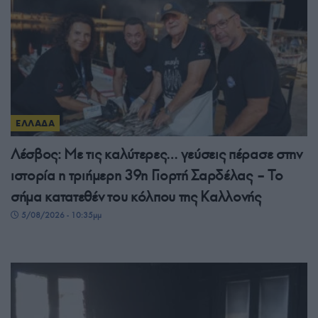
ΕΛΛΑΔΑ
Λέσβος: Με τις καλύτερες… γεύσεις πέρασε στην
ιστορία η τριήμερη 39η Γιορτή Σαρδέλας – Το
σήμα κατατεθέν του κόλπου της Καλλονής
5/08/2026 - 10:35μμ