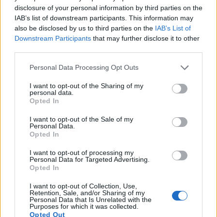
ΑΘΛΗΤΙΣΜΟΣ
disclosure of your personal information by third parties on the
IAB’s list of downstream participants. This information may
Ευρωπαϊκό πρωτάθλημα σκοποβολής Κ23: Τρία
also be disclosed by us to third parties on the
IAB’s List of
μετάλλια για την Ελλάδα
Downstream Participants
that may further disclose it to other
third parties.
5/08/2026 - 8:43μμ
Please note that this website/app uses one or more Google
Personal Data Processing Opt Outs
services and may gather and store information including but
not limited to your visit or usage behaviour. You may click to
I want to opt-out of the Sharing of my
personal data.
grant or deny consent to Google and its third-party tags to
Opted In
use your data for below specified purposes in below Google
consent section.
I want to opt-out of the Sale of my
Personal Data.
Opted In
I want to opt-out of processing my
Personal Data for Targeted Advertising.
Opted In
ΑΘΛΗΤΙΣΜΟΣ
I want to opt-out of Collection, Use,
Retention, Sale, and/or Sharing of my
Champions League: «Κόλλησε» στο 0-0 με τη
Personal Data that Is Unrelated with the
Purposes for which it was collected.
Ναϊμέγκεν ο Ολυμπιακός
Opted Out