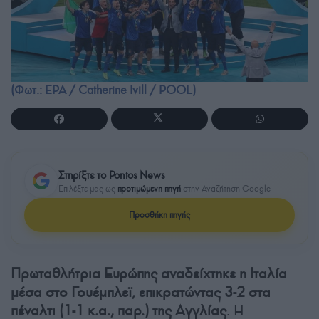
(Φωτ.: EPA / Catherine Ivill / POOL)
Στηρίξτε το Pontos News
Επιλέξτε μας ως
προτιμώμενη πηγή
στην Αναζήτηση Google
Προσθήκη πηγής
Πρωταθλήτρια Ευρώπης αναδείχτηκε η Ιταλία
μέσα στο Γουέμπλεϊ, επικρατώντας 3-2 στα
πέναλτι (1-1 κ.α., παρ.) της Αγγλίας
. Η