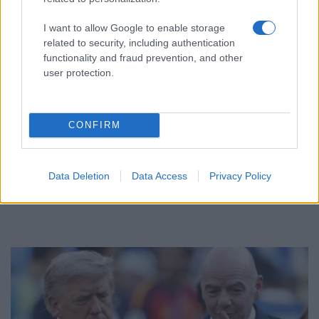
I want to allow Google to enable storage
related to security, including authentication
functionality and fraud prevention, and other
user protection.
CONFIRM
ΑΘΛΗΤΙΣΜΟΣ
Παίκτης της Ντόρτμουντ ο Καρέτσας – Κέρασε
Data Deletion
Data Access
Privacy Policy
γύρο τους οπαδούς
3/08/2026 - 9:19μμ