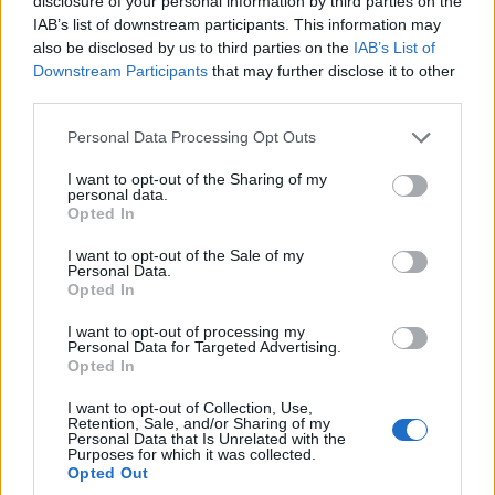
disclosure of your personal information by third parties on the
IAB’s list of downstream participants. This information may
also be disclosed by us to third parties on the
IAB’s List of
Downstream Participants
that may further disclose it to other
third parties.
Please note that this website/app uses one or more Google
Personal Data Processing Opt Outs
services and may gather and store information including but
ΕΛΛΑΔΑ
not limited to your visit or usage behaviour. You may click to
I want to opt-out of the Sharing of my
personal data.
grant or deny consent to Google and its third-party tags to
Opted In
Πολλαπλό βιβλίο: Τι αλλάζει για μαθητές και
use your data for below specified purposes in below Google
εκπαιδευτικούς – Πότε έρχονται τα νέα σχολικά
consent section.
I want to opt-out of the Sale of my
Personal Data.
βιβλία
Opted In
9/08/2026 - 1:19μμ
I want to opt-out of processing my
Personal Data for Targeted Advertising.
Opted In
I want to opt-out of Collection, Use,
Retention, Sale, and/or Sharing of my
Personal Data that Is Unrelated with the
Purposes for which it was collected.
Opted Out