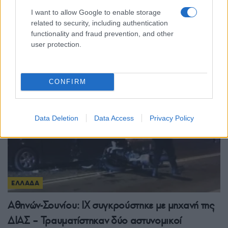
ΕΛΛΑΔΑ
I want to allow Google to enable storage
Η χώρα σε «πυριτιδαποθήκη» για τρεις ημέρες:
related to security, including authentication
functionality and fraud prevention, and other
39άρια, ριπές 9 μποφόρ και Red Code
user protection.
9/08/2026 - 9:21πμ
CONFIRM
Data Deletion
Data Access
Privacy Policy
ΕΛΛΑΔΑ
Αθηνών-Σουνίου: ΙΧ συγκρούστηκε με μηχανή της
ΔΙΑΣ – Τραυματίστηκαν δύο αστυνομικοί