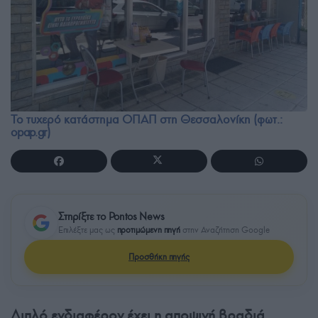
Το τυχερό κατάστημα ΟΠΑΠ στη Θεσσαλονίκη (φωτ.:
opap.gr)
Στηρίξτε το Pontos News
Επιλέξτε μας ως
προτιμώμενη πηγή
στην Αναζήτηση Google
Προσθήκη πηγής
Διπλό ενδιαφέρον έχει η αποψινή βραδιά,