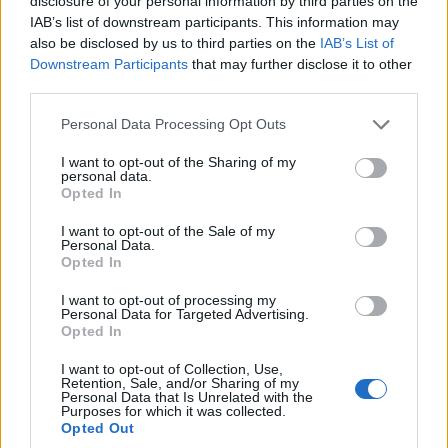
disclosure of your personal information by third parties on the
IAB’s list of downstream participants. This information may
also be disclosed by us to third parties on the
IAB’s List of
ΚΥΠΡΟΣ
Downstream Participants
that may further disclose it to other
Η ΠΟΕ για τη μαύρη επέτειο από την τουρκική
third parties.
εισβολή στην Κύπρο: «52 χρόνια κατοχής δεν
Please note that this website/app uses one or more Google
Personal Data Processing Opt Outs
services and may gather and store information including but
μπορούν να γίνουν κανονικότητα»
not limited to your visit or usage behaviour. You may click to
I want to opt-out of the Sharing of my
20/07/2026 - 11:40πμ
personal data.
grant or deny consent to Google and its third-party tags to
Opted In
use your data for below specified purposes in below Google
consent section.
I want to opt-out of the Sale of my
Personal Data.
Opted In
I want to opt-out of processing my
Personal Data for Targeted Advertising.
Opted In
I want to opt-out of Collection, Use,
Retention, Sale, and/or Sharing of my
Personal Data that Is Unrelated with the
Purposes for which it was collected.
Opted Out
ΚΥΠΡΟΣ