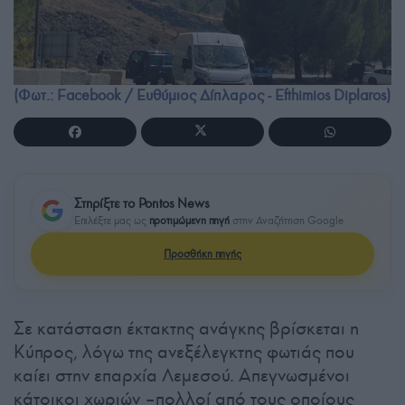
(Φωτ.: Facebook / Ευθύμιος Δίπλαρος - Efthimios Diplaros)
Στηρίξτε το Pontos News
Επιλέξτε μας ως
προτιμώμενη πηγή
στην Αναζήτηση Google
Προσθήκη πηγής
Σε κατάσταση έκτακτης ανάγκης βρίσκεται η
Κύπρος, λόγω της ανεξέλεγκτης φωτιάς που
καίει στην επαρχία Λεμεσού. Απεγνωσμένοι
κάτοικοι χωριών –πολλοί από τους οποίους