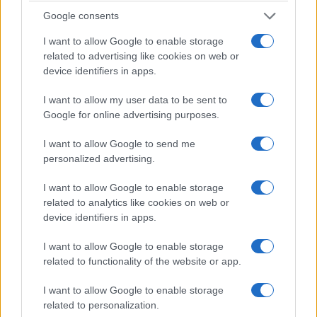
Πρόκληση από το ψευδοκράτος: «Δεν
Google consents
εγκαταλείπουμε το δικαίωμα επέμβασης της
I want to allow Google to enable storage
related to advertising like cookies on web or
Τουρκίας»
device identifiers in apps.
19/07/2026 - 5:48μμ
I want to allow my user data to be sent to
Google for online advertising purposes.
I want to allow Google to send me
personalized advertising.
I want to allow Google to enable storage
related to analytics like cookies on web or
device identifiers in apps.
I want to allow Google to enable storage
related to functionality of the website or app.
ΚΥΠΡΟΣ
Βρετανία: Διακομματική στήριξη του βρετανικού
I want to allow Google to enable storage
related to personalization.
πολιτικού κόσμου για λύση του Κυπριακού