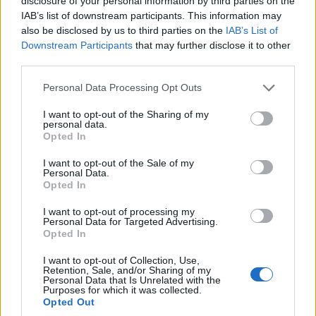
disclosure of your personal information by third parties on the
IAB’s list of downstream participants. This information may
also be disclosed by us to third parties on the
IAB’s List of
Downstream Participants
that may further disclose it to other
third parties.
Please note that this website/app uses one or more Google
Personal Data Processing Opt Outs
services and may gather and store information including but
not limited to your visit or usage behaviour. You may click to
I want to opt-out of the Sharing of my
personal data.
grant or deny consent to Google and its third-party tags to
Opted In
use your data for below specified purposes in below Google
ΓΝΩΜΕΣ
consent section.
I want to opt-out of the Sale of my
Τι σημαίνει η προσέγγιση Κούρδων-Τούρκων
Personal Data.
Opted In
7/08/2026 - 3:54μμ
I want to opt-out of processing my
Personal Data for Targeted Advertising.
Opted In
I want to opt-out of Collection, Use,
Retention, Sale, and/or Sharing of my
Personal Data that Is Unrelated with the
Purposes for which it was collected.
Opted Out