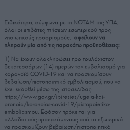
Ειδικότερα, σύμφωνα με τη ΝΟΤΑΜ της ΥΠΑ,
όλοι οι επιβάτες πτήσεων εσωτερικού προς
νησιωτικούς προορισμούς,
οφείλουν να
πληρούν μία από τις παρακάτω προϋποθέσεις:
1) Να έχουν ολοκληρώσει προ τουλάχιστον
δεκατεσσάρων (14) ημερών τον εμβολιασμό για
κορονοϊό COVID-19 και να προσκομίσουν
βεβαίωση/πιστοποιητικό εμβολιασμού, που να
έχει εκδοθεί μέσω της ιστοσελίδας
https://www.gov.gr/ipiresies/ugeia-kai-
pronoia/koronoios-covid-19/pistopoietiko-
emboliasmou. Εφόσον πρόκειται για
αλλοδαπούς προερχόμενους από το εξωτερικό
να προσκομίζουν βεβαίωση/πιστοποιητικό