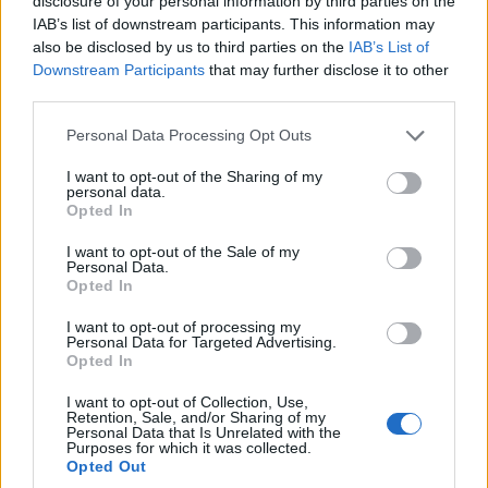
disclosure of your personal information by third parties on the
IAB’s list of downstream participants. This information may
ΕΛΛΑΔΑ
also be disclosed by us to third parties on the
IAB’s List of
Downstream Participants
that may further disclose it to other
ΔΕΘ: Προκηρύχθηκε ο διαγωνισμός για την
third parties.
ανάπλασή της – Προϋπολογισμός 204,6
Please note that this website/app uses one or more Google
Personal Data Processing Opt Outs
εκατομμύρια ευρώ
services and may gather and store information including but
not limited to your visit or usage behaviour. You may click to
I want to opt-out of the Sharing of my
7/08/2026 - 10:43μμ
personal data.
grant or deny consent to Google and its third-party tags to
Opted In
use your data for below specified purposes in below Google
consent section.
I want to opt-out of the Sale of my
Personal Data.
Opted In
I want to opt-out of processing my
Personal Data for Targeted Advertising.
Opted In
I want to opt-out of Collection, Use,
Retention, Sale, and/or Sharing of my
Personal Data that Is Unrelated with the
Purposes for which it was collected.
Opted Out
ΕΛΛΑΔΑ