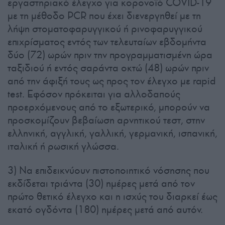
εργαστηριακό έλεγχο για κορονοϊό COVID-19
με τη μέθοδο PCR που έχει διενεργηθεί με τη
λήψη στοματοφαρυγγικού ή ρινοφαρυγγικού
επιχρίσματος εντός των τελευταίων εβδομήντα
δύο (72) ωρών πριν την προγραμματισμένη ώρα
ταξιδιού ή εντός σαράντα οκτώ (48) ωρών πριν
από την άφιξή τους ως προς τον έλεγχο με rapid
test. Εφόσον πρόκειται για αλλοδαπούς
προερχόμενους από το εξωτερικό, μπορούν να
προσκομίζουν βεβαίωση αρνητικού τεστ, στην
ελληνική, αγγλική, γαλλική, γερμανική, ισπανική,
ιταλική ή ρωσική γλώσσα.
3) Να επιδεικνύουν πιστοποιητικό νόσησης που
εκδίδεται τριάντα (30) ημέρες μετά από τον
πρώτο θετικό έλεγχο και η ισχύς του διαρκεί έως
εκατό ογδόντα (180) ημέρες μετά από αυτόν.