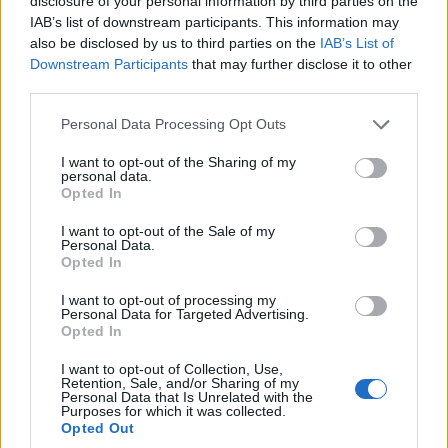
disclosure of your personal information by third parties on the
IAB’s list of downstream participants. This information may
also be disclosed by us to third parties on the
IAB’s List of
Downstream Participants
that may further disclose it to other
third parties.
Please note that this website/app uses one or more Google
Personal Data Processing Opt Outs
services and may gather and store information including but
not limited to your visit or usage behaviour. You may click to
I want to opt-out of the Sharing of my
ΑΘΛΗΤΙΣΜΟΣ
personal data.
grant or deny consent to Google and its third-party tags to
Opted In
use your data for below specified purposes in below Google
Ευρωπαϊκό πρωτάθλημα σκοποβολής Κ23: Τρία
consent section.
I want to opt-out of the Sale of my
μετάλλια για την Ελλάδα
Personal Data.
Opted In
5/08/2026 - 8:43μμ
I want to opt-out of processing my
Personal Data for Targeted Advertising.
Opted In
I want to opt-out of Collection, Use,
Retention, Sale, and/or Sharing of my
Personal Data that Is Unrelated with the
Purposes for which it was collected.
Opted Out