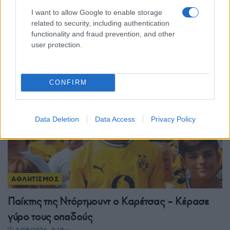
I want to allow Google to enable storage
Μόντρεαλ: Αποφασιστικός Τσιτσιπάς, πέρασε
related to security, including authentication
στον δεύτερο γύρο
functionality and fraud prevention, and other
user protection.
4/08/2026 - 9:51μμ
CONFIRM
Data Deletion
Data Access
Privacy Policy
ΑΘΛΗΤΙΣΜΟΣ
Παίκτης της Ντόρτμουντ ο Καρέτσας – Κέρασε
γύρο τους οπαδούς