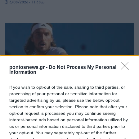
5/08/2026 - 11:58μμ
pontosnews.gr -
Do Not Process My Personal
Information
ΑΘΛΗΤΙΣΜΟΣ
If you wish to opt-out of the sale, sharing to third parties, or
processing of your personal or sensitive information for
Αποκλεισμός για τον Τσιτσιπά στον δεύτερο γύρο
targeted advertising by us, please use the below opt-out
του Μόντρεαλ
section to confirm your selection. Please note that after your
opt-out request is processed you may continue seeing
5/08/2026 - 9:40μμ
interest-based ads based on personal information utilized by
us or personal information disclosed to third parties prior to
your opt-out. You may separately opt-out of the further