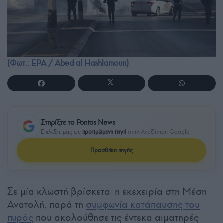
(Φωτ.: EPA / Abed al Hashlamoun)
Στηρίξτε το Pontos News
Επιλέξτε μας ως
προτιμώμενη πηγή
στην Αναζήτηση Google
Προσθήκη πηγής
Σε μία κλωστή βρίσκεται η εκεχειρία στη Μέση
Ανατολή, παρά τη
συμφωνία κατάπαυσης του
πυρός
που ακολούθησε τις έντεκα αιματηρές