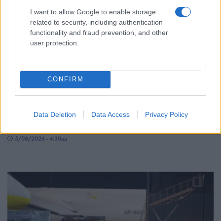
I want to allow Google to enable storage
related to security, including authentication
functionality and fraud prevention, and other
user protection.
ΚΟΣΜΟΣ
CONFIRM
Τουρκία: Νομοθετική πρωτοβουλία για ειρήνευση
με το PKK, αμνηστία στους πρώην μαχητές και
Data Deletion
Data Access
Privacy Policy
αναστολή ποινών
5/08/2026 - 4:30μμ