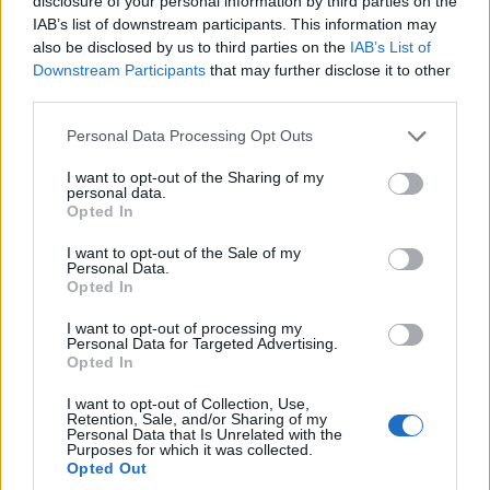
disclosure of your personal information by third parties on the
στη Λειψία
IAB’s list of downstream participants. This information may
also be disclosed by us to third parties on the
IAB’s List of
6/08/2026 - 11:56πμ
Downstream Participants
that may further disclose it to other
third parties.
Please note that this website/app uses one or more Google
Personal Data Processing Opt Outs
services and may gather and store information including but
not limited to your visit or usage behaviour. You may click to
I want to opt-out of the Sharing of my
personal data.
grant or deny consent to Google and its third-party tags to
Opted In
use your data for below specified purposes in below Google
consent section.
I want to opt-out of the Sale of my
Personal Data.
Opted In
I want to opt-out of processing my
ΚΟΣΜΟΣ
Personal Data for Targeted Advertising.
Opted In
Πολιτικές αναταράξεις στο Ιράν και διπλωματικός
I want to opt-out of Collection, Use,
πυρετός για τα Στενά του Ορμούζ
Retention, Sale, and/or Sharing of my
Personal Data that Is Unrelated with the
6/08/2026 - 11:07πμ
Purposes for which it was collected.
Opted Out