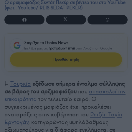
Ο αρχιμαφιόζος Σεντάτ Πεκέρ σε βίντεο του στο YouTube
(φωτ.: YouTube/ REIS SEDAT PEKER)
Στηρίξτε το Pontos News
Επιλέξτε μας ως
προτιμώμενη πηγή
στην Αναζήτηση Google
Προσθήκη πηγής
Η
Τουρκία
εξέδωσε σήμερα ένταλμα σύλληψης
σε βάρος του αρζιμαφιόζου
που
απασχολεί την
επικαιρότητα
τον τελευταίο καιρό. Ο
συγκεκριμένος μαφιόζος έχει προκαλέσει
αναταράξεις στην κυβέρνηση του
Ρετζέπ Ταγίπ
Ερντογάν
, κατηγορώντας υψηλόβαθμους
αξιωματούχους για διάφορα εγκλήματα, σε