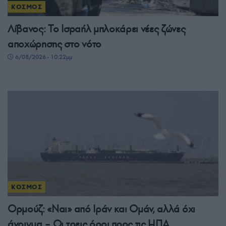
ΚΟΣΜΟΣ
Λίβανος: Το Ισραήλ μπλοκάρει νέες ζώνες
αποχώρησης στο νότο
6/08/2026 - 10:22μμ
ΚΟΣΜΟΣ
Ορμούζ: «Ναι» από Ιράν και Ομάν, αλλά όχι
άνοιγμα – Οι τρεις όροι προς τις ΗΠΑ