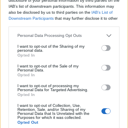
disclosure of your personal information by third parties on the
IAB’s list of downstream participants. This information may
also be disclosed by us to third parties on the
IAB’s List of
Downstream Participants
that may further disclose it to other
third parties.
Please note that this website/app uses one or more Google
Personal Data Processing Opt Outs
services and may gather and store information including but
not limited to your visit or usage behaviour. You may click to
I want to opt-out of the Sharing of my
personal data.
grant or deny consent to Google and its third-party tags to
Opted In
use your data for below specified purposes in below Google
consent section.
I want to opt-out of the Sale of my
Personal Data.
ΚΟΣΜΟΣ
Opted In
Πυροβολισμοί στην Ταϊλάνδη: Σκότωσε τον
I want to opt-out of processing my
Personal Data for Targeted Advertising.
παππού και τη γιαγιά του πριν ανοίξει πυρ στο
Opted In
σχολείο του ο 14χρονος
I want to opt-out of Collection, Use,
Retention, Sale, and/or Sharing of my
7/08/2026 - 3:26μμ
Personal Data that Is Unrelated with the
Purposes for which it was collected.
Opted Out