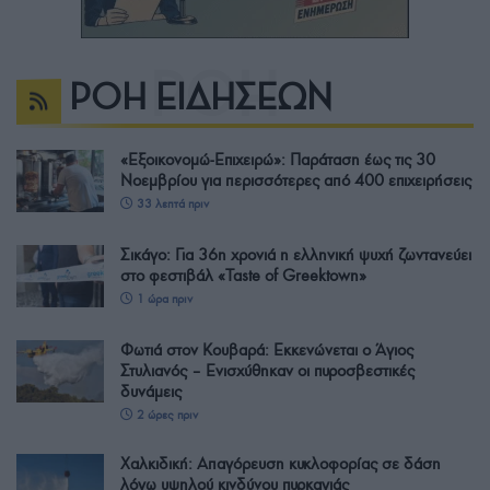
ΡΟΗ ΕΙΔΗΣΕΩΝ
«Εξοικονομώ-Επιχειρώ»: Παράταση έως τις 30
Νοεμβρίου για περισσότερες από 400 επιχειρήσεις
33 λεπτά πριν
Σικάγο: Για 36η χρονιά η ελληνική ψυχή ζωντανεύει
στο φεστιβάλ «Taste of Greektown»
1 ώρα πριν
Φωτιά στον Κουβαρά: Εκκενώνεται ο Άγιος
Στυλιανός – Ενισχύθηκαν οι πυροσβεστικές
δυνάμεις
2 ώρες πριν
Χαλκιδική: Απαγόρευση κυκλοφορίας σε δάση
λόγω υψηλού κινδύνου πυρκαγιάς