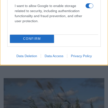
I want to allow Google to enable storage
related to security, including authentication
functionality and fraud prevention, and other
user protection.
ΕΛΛΑΔΑ
CONFIRM
Δυτική Αττική: Σε εξέλιξη οι αυτοψίες και οι
αποζημιώσεις μετά την καταστροφική φωτιά
Data Deletion
Data Access
Privacy Policy
8/08/2026 - 8:57πμ