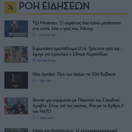
ΡΟΗ ΕΙΔΗΣΕΩΝ
Τζο Μπάιντεν: Ο καρκίνος έχει κάνει μετάσταση
στα οστά, λέει ο γιος του, Χάντερ
14 λεπτά πριν
Ευρωπαϊκό πρωτάθλημα U16: Τρία στα τρία και…
έφυγε για ημιτελικό η Εθνική Κορασίδων
43 λεπτά πριν
Νέα Αρτάκη: Προ των πυλών τα 50ά Κυζίκεια
1 ώρα πριν
Φιντάν για συμφωνία με Πακιστάν και Σαουδική
Αραβία: Είναι, επί της ουσίας, ίδια με το Άρθρο 5
του ΝΑΤΟ
2 ώρες πριν
Μάχη της Καλλίπολης: Η ελληνοαυστραλιανή