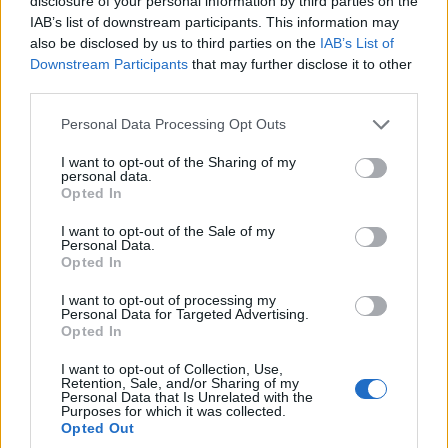
disclosure of your personal information by third parties on the
IAB’s list of downstream participants. This information may
8/08/2026 - 12:41μμ
also be disclosed by us to third parties on the
IAB’s List of
Downstream Participants
that may further disclose it to other
third parties.
Please note that this website/app uses one or more Google
Personal Data Processing Opt Outs
services and may gather and store information including but
not limited to your visit or usage behaviour. You may click to
I want to opt-out of the Sharing of my
personal data.
grant or deny consent to Google and its third-party tags to
Opted In
use your data for below specified purposes in below Google
consent section.
I want to opt-out of the Sale of my
Personal Data.
Opted In
ΕΛΛΑΔΑ
I want to opt-out of processing my
Personal Data for Targeted Advertising.
Γαβούστημα 2026: Το μεγάλο πολιτιστικό
Opted In
συναπάντημα διοργανώνει ο Πολιτιστικός
I want to opt-out of Collection, Use,
Λαογραφικός Σύλλογος Καππαδοκών Κόνιτσας
Retention, Sale, and/or Sharing of my
Personal Data that Is Unrelated with the
«Οι Ρίζες»
Purposes for which it was collected.
Opted Out
8/08/2026 - 12:15μμ