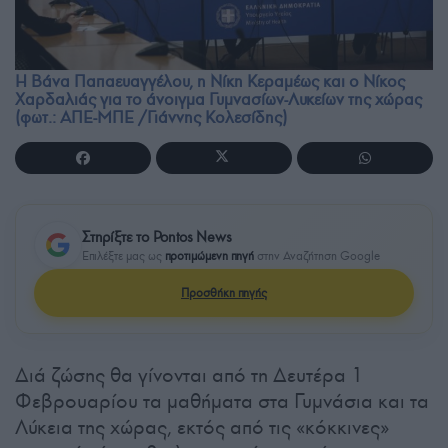
H Βάνα Παπαευαγγέλου, η Νίκη Κεραμέως και ο Νίκος
Χαρδαλιάς για το άνοιγμα Γυμνασίων-Λυκείων της χώρας
(φωτ.: ΑΠΕ-ΜΠΕ /Γιάννης Κολεσίδης)
Στηρίξτε το Pontos News
Επιλέξτε μας ως
προτιμώμενη πηγή
στην Αναζήτηση Google
Προσθήκη πηγής
Διά ζώσης θα γίνονται από τη Δευτέρα 1
Φεβρουαρίου τα μαθήματα στα Γυμνάσια και τα
Λύκεια της χώρας, εκτός από τις «κόκκινες»