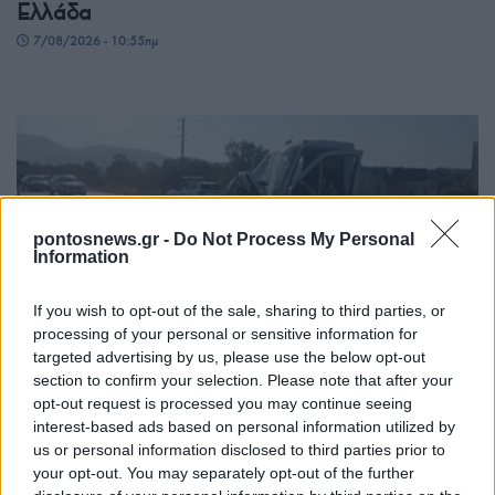
Ελλάδα
7/08/2026 - 10:55πμ
pontosnews.gr -
Do Not Process My Personal
Information
If you wish to opt-out of the sale, sharing to third parties, or
ΕΛΛΑΔΑ
processing of your personal or sensitive information for
targeted advertising by us, please use the below opt-out
Σέρρες: Δύο νεκροί μετά από μετωπική
section to confirm your selection. Please note that after your
σύγκρουση ΙΧ με φορτηγό στην Παλαιοκώμη
opt-out request is processed you may continue seeing
interest-based ads based on personal information utilized by
7/08/2026 - 10:28πμ
us or personal information disclosed to third parties prior to
your opt-out. You may separately opt-out of the further