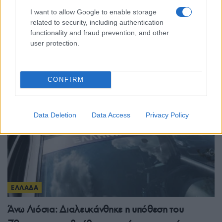
ΕΛΛΑΔΑ
I want to allow Google to enable storage
related to security, including authentication
Πυρκαγιές: Ολοκληρώθηκαν 325 αυτοψίες της
functionality and fraud prevention, and other
user protection.
στις πυρόπληκτες περιοχές όλης της χώρας
6/08/2026 - 7:59μμ
CONFIRM
Data Deletion
Data Access
Privacy Policy
ΕΛΛΑΔΑ
Άνω Λιόσια: Διαλευκάνθηκε η υπόθεση του