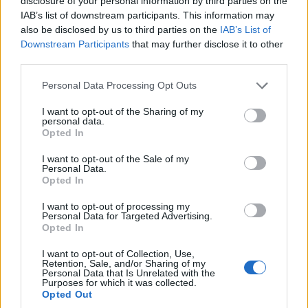
disclosure of your personal information by third parties on the
IAB’s list of downstream participants. This information may
also be disclosed by us to third parties on the
IAB’s List of
Downstream Participants
that may further disclose it to other
third parties.
Please note that this website/app uses one or more Google
Personal Data Processing Opt Outs
services and may gather and store information including but
not limited to your visit or usage behaviour. You may click to
I want to opt-out of the Sharing of my
personal data.
grant or deny consent to Google and its third-party tags to
Opted In
use your data for below specified purposes in below Google
ΕΛΛΑΔΑ
consent section.
I want to opt-out of the Sale of my
Υπόθεση Marfin: Στον εισαγγελέα σήμερα η
Personal Data.
Opted In
46χρονη που εκδόθηκε από τη Βρετανία
I want to opt-out of processing my
7/08/2026 - 8:37πμ
Personal Data for Targeted Advertising.
Opted In
I want to opt-out of Collection, Use,
Retention, Sale, and/or Sharing of my
Personal Data that Is Unrelated with the
Purposes for which it was collected.
Opted Out