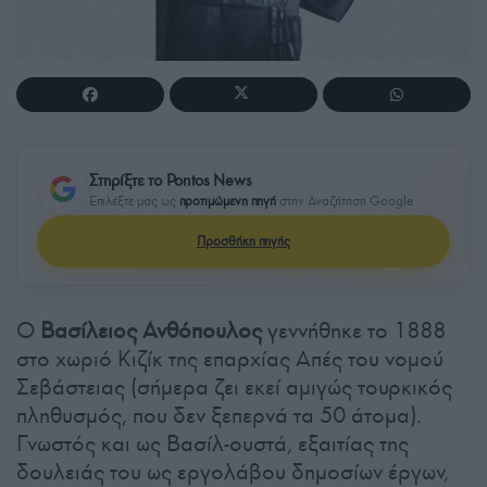
Στηρίξτε το Pontos News
Επιλέξτε μας ως
προτιμώμενη πηγή
στην Αναζήτηση Google
Προσθήκη πηγής
Ο
Βασίλειος Ανθόπουλος
γεννήθηκε το 1888
στο χωριό Κιζίκ της επαρχίας Απές του νομού
Σεβάστειας (σήμερα ζει εκεί αμιγώς τουρκικός
πληθυσμός, που δεν ξεπερνά τα 50 άτομα).
Γνωστός και ως Βασίλ-ουστά, εξαιτίας της
δουλειάς του ως εργολάβου δημοσίων έργων,