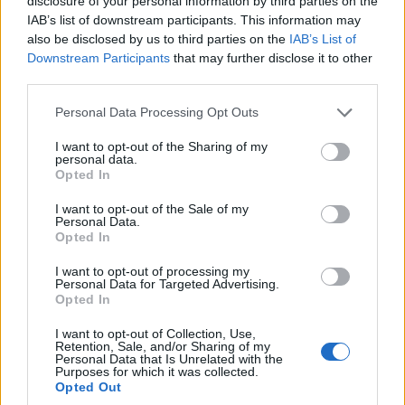
disclosure of your personal information by third parties on the
3/08/2026 - 11:50μμ
IAB’s list of downstream participants. This information may
also be disclosed by us to third parties on the
IAB’s List of
Downstream Participants
that may further disclose it to other
third parties.
Please note that this website/app uses one or more Google
Personal Data Processing Opt Outs
services and may gather and store information including but
not limited to your visit or usage behaviour. You may click to
I want to opt-out of the Sharing of my
personal data.
grant or deny consent to Google and its third-party tags to
Opted In
use your data for below specified purposes in below Google
consent section.
I want to opt-out of the Sale of my
Personal Data.
ΠΟΝΤΟΣ
Opted In
Παναγία Σουμελά: Τουρισμός ή «ποντιακή
I want to opt-out of processing my
Personal Data for Targeted Advertising.
προπαγάνδα»; Νέα αντιπαράθεση στην Τουρκία
Opted In
για τη Θεία Λειτουργία
I want to opt-out of Collection, Use,
Retention, Sale, and/or Sharing of my
3/08/2026 - 8:30μμ
Personal Data that Is Unrelated with the
Purposes for which it was collected.
Opted Out