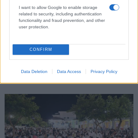
I want to allow Google to enable storage
related to security, including authentication
functionality and fraud prevention, and other
user protection.
ΠΡΟΣΩΠΙΚΟΤΗΤΕΣ
Νίκος Ε. Μηλιώρης: Ο άνθρωπος που είχε στόχο
CONFIRM
ζωής να διασώσει την ιστορία και τη λαογραφία
των Βουρλών
Data Deletion
Data Access
Privacy Policy
3/08/2026 - 4:40μμ