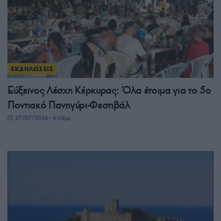
ΕΚΔΗΛΩΣΕΙΣ
Εύξεινος Λέσχη Κέρκυρας: Όλα έτοιμα για το 5ο
Ποντιακό Πανηγύρι-Φεστιβάλ
27/07/2026 - 6:04μμ