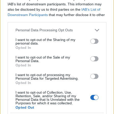
IAB’s list of downstream participants. This information may
also be disclosed by us to third parties on the
IAB’s List of
Downstream Participants
that may further disclose it to other
third parties.
ΕΚΔΗΛΩΣΕΙΣ
Please note that this website/app uses one or more Google
Personal Data Processing Opt Outs
«Αμισός 2026»: Η Νέα Σαμψούντα Πρέβεζας
services and may gather and store information including but
ταξιδεύει στον Πόντο με μουσική και χορό
not limited to your visit or usage behaviour. You may click to
I want to opt-out of the Sharing of my
personal data.
grant or deny consent to Google and its third-party tags to
Opted In
31/07/2026 - 3:59μμ
use your data for below specified purposes in below Google
consent section.
I want to opt-out of the Sale of my
Personal Data.
Opted In
I want to opt-out of processing my
Personal Data for Targeted Advertising.
Opted In
I want to opt-out of Collection, Use,
Retention, Sale, and/or Sharing of my
Personal Data that Is Unrelated with the
Purposes for which it was collected.
Opted Out
ΕΚΔΗΛΩΣΕΙΣ