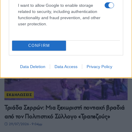
με μουσική, παράδοση και γεύσεις της δυτικής
I want to allow Google to enable storage
Μακεδονίας
related to security, including authentication
functionality and fraud prevention, and other
30/07/2026 - 8:26μμ
user protection.
CONFIRM
Data Deletion
Data Access
Privacy Policy
ΕΚΔΗΛΩΣΕΙΣ
Τριάδα Σερρών: Μια ξεχωριστή ποντιακή βραδιά
από τον Πολιτιστικό Σύλλογο «Τραπεζούς»
29/07/2026 - 9:04μμ