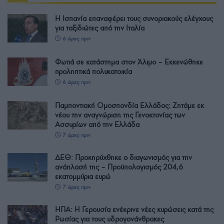
Η Ισπανία επαναφέρει τους συνοριακούς ελέγχους
για ταξιδιώτες από την Ιταλία
6 ώρες πριν
Φωτιά σε κατάστημα στον Άλιμο – Εκκενώθηκε
προληπτικά πολυκατοικία
6 ώρες πριν
Παμποντιακή Ομοσπονδία Ελλάδος: Ζητάμε εκ
νέου την αναγνώριση της Γενοκτονίας των
Ασσυρίων από την Ελλάδα
7 ώρες πριν
ΔΕΘ: Προκηρύχθηκε ο διαγωνισμός για την
ανάπλασή της – Προϋπολογισμός 204,6
εκατομμύρια ευρώ
7 ώρες πριν
ΗΠΑ: Η Γερουσία ενέκρινε νέες κυρώσεις κατά της
Ρωσίας για τους υδρογονάνθρακες