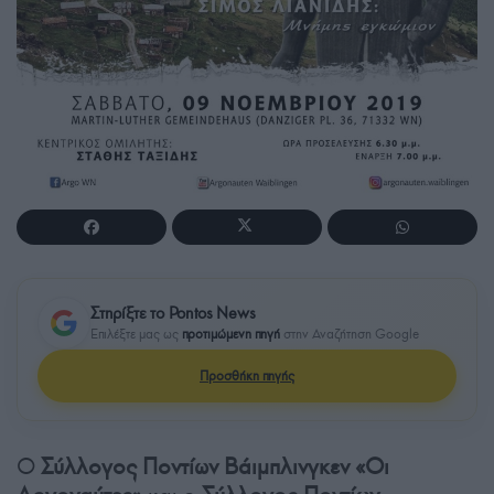
Στηρίξτε το Pontos News
Επιλέξτε μας ως
προτιμώμενη πηγή
στην Αναζήτηση Google
Προσθήκη πηγής
Ο
Σύλλογος Ποντίων Βάιμπλινγκεν «Οι