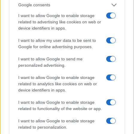
Google consents
Η Καλαμαριά ετοιμάζεται να χορέψει στους
I want to allow Google to enable storage
ρυθμούς του Πόντου: Διήμερο πανηγύρι με λύρα,
related to advertising like cookies on web or
device identifiers in apps.
τραγούδι και μεγάλο γλέντι
31/07/2026 - 12:40μμ
I want to allow my user data to be sent to
Google for online advertising purposes.
I want to allow Google to send me
personalized advertising.
I want to allow Google to enable storage
related to analytics like cookies on web or
device identifiers in apps.
I want to allow Google to enable storage
related to functionality of the website or app.
ΕΚΔΗΛΩΣΕΙΣ
I want to allow Google to enable storage
Φούφεια 2026: Η γιορτή της πατάτας επιστρέφει
related to personalization.