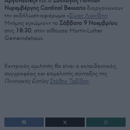
Αργοναύτες»
και ο
Σύλλογος Ποντίων
Νυρεμβέργης Cardinal Bessario
διοργανώνουν
την εκδήλωση-αφιέρωμα «
Σίμος Λιανίδης
:
Μνήμης εγκώμιον» το
Σάββατο 9 Νοεμβρίου
,
στις
18:30
, στην αίθουσα Martin-Luther
Gemeindehaus.
Κεντρικός ομιλητής θα είναι ο εκπαιδευτικός,
συγγραφέας και επιμελητής σύνταξης της
Ποντιακής Εστίας
Στάθης Ταξίδης
.