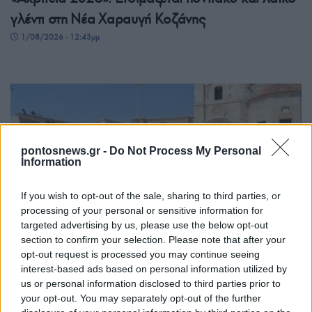
γλέντι στη Νέα Χαραυγή Κοζάνης
1/08/2026 - 12:43μμ
pontosnews.gr -
Do Not Process My Personal
Information
If you wish to opt-out of the sale, sharing to third parties, or
processing of your personal or sensitive information for
ΕΚΔΗΛΩΣΕΙΣ
targeted advertising by us, please use the below opt-out
section to confirm your selection. Please note that after your
Κλειτιώτικα 2026: Δύο βραδιές γεμάτες ποντιακή
opt-out request is processed you may continue seeing
μουσική και παράδοση στον Νέο Κλείτο
interest-based ads based on personal information utilized by
us or personal information disclosed to third parties prior to
31/07/2026 - 6:03μμ
your opt-out. You may separately opt-out of the further