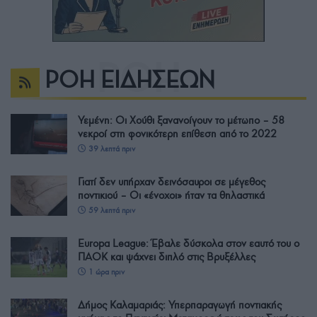
ΡΟΗ ΕΙΔΗΣΕΩΝ
Υεμένη: Οι Χούθι ξανανοίγουν το μέτωπο – 58
νεκροί στη φονικότερη επίθεση από το 2022
39 λεπτά πριν
Γιατί δεν υπήρχαν δεινόσαυροι σε μέγεθος
ποντικιού – Οι «ένοχοι» ήταν τα θηλαστικά
59 λεπτά πριν
Europa League: Έβαλε δύσκολα στον εαυτό του ο
ΠΑΟΚ και ψάχνει διπλό στις Βρυξέλλες
1 ώρα πριν
Δήμος Καλαμαριάς: Υπερπαραγωγή ποντιακής