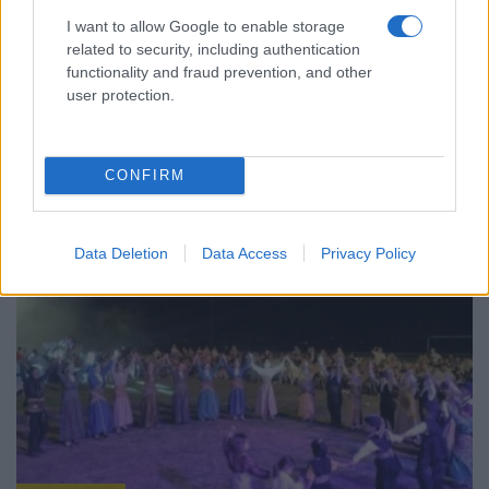
I want to allow Google to enable storage
related to security, including authentication
functionality and fraud prevention, and other
ΕΚΔΗΛΩΣΕΙΣ
user protection.
Φούφεια 2026: Η γιορτή της πατάτας επιστρέφει
με μουσική, παράδοση και γεύσεις της δυτικής
CONFIRM
Μακεδονίας
30/07/2026 - 8:26μμ
Data Deletion
Data Access
Privacy Policy