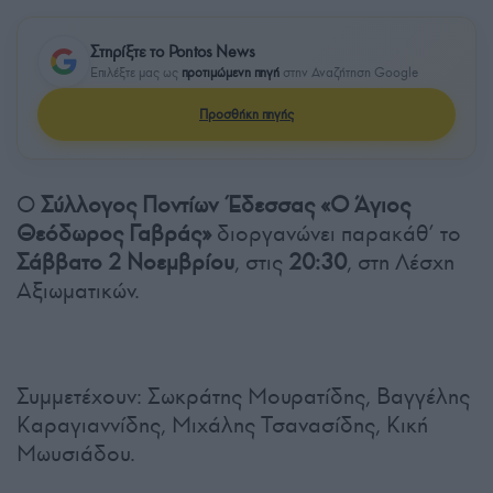
Στηρίξτε το Pontos News
Επιλέξτε μας ως
προτιμώμενη πηγή
στην Αναζήτηση Google
Προσθήκη πηγής
Ο
Σύλλογος Ποντίων Έδεσσας «Ο Άγιος
Θεόδωρος Γαβράς»
διοργανώνει παρακάθ’ το
Σάββατο 2 Νοεμβρίου
, στις
20:30
, στη Λέσχη
Αξιωματικών.
Συμμετέχουν: Σωκράτης Μουρατίδης, Βαγγέλης
Καραγιαννίδης, Μιχάλης Τσανασίδης, Κική
Μωυσιάδου.