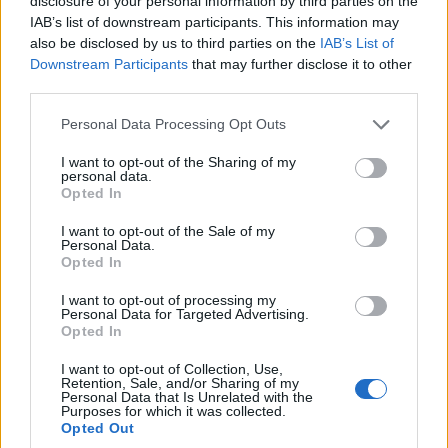
disclosure of your personal information by third parties on the
IAB’s list of downstream participants. This information may
also be disclosed by us to third parties on the
IAB’s List of
Downstream Participants
that may further disclose it to other
third parties.
Please note that this website/app uses one or more Google
Personal Data Processing Opt Outs
services and may gather and store information including but
not limited to your visit or usage behaviour. You may click to
I want to opt-out of the Sharing of my
personal data.
grant or deny consent to Google and its third-party tags to
Opted In
use your data for below specified purposes in below Google
ΕΚΔΗΛΩΣΕΙΣ
consent section.
I want to opt-out of the Sale of my
Personal Data.
«Αμισός 2026»: Η Νέα Σαμψούντα Πρέβεζας
Opted In
ταξιδεύει στον Πόντο με μουσική και χορό
I want to opt-out of processing my
Personal Data for Targeted Advertising.
31/07/2026 - 3:59μμ
Opted In
I want to opt-out of Collection, Use,
Retention, Sale, and/or Sharing of my
Personal Data that Is Unrelated with the
Purposes for which it was collected.
Opted Out