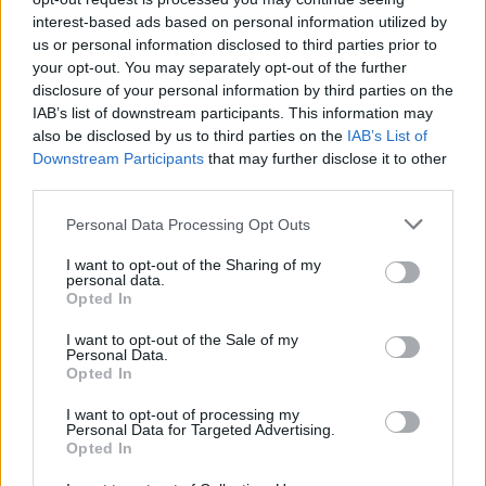
interest-based ads based on personal information utilized by
us or personal information disclosed to third parties prior to
ΣΥΛΛΟΓΟΙ
your opt-out. You may separately opt-out of the further
disclosure of your personal information by third parties on the
Ποντιακοί χοροί στο αεροδρόμιο της Ρόδου: Η
IAB’s list of downstream participants. This information may
παράδοσή μας «πέταξε» σε όλο τον κόσμο
also be disclosed by us to third parties on the
IAB’s List of
Downstream Participants
that may further disclose it to other
6/08/2026 - 2:32μμ
third parties.
Please note that this website/app uses one or more Google
Personal Data Processing Opt Outs
services and may gather and store information including but
not limited to your visit or usage behaviour. You may click to
I want to opt-out of the Sharing of my
personal data.
grant or deny consent to Google and its third-party tags to
Opted In
use your data for below specified purposes in below Google
consent section.
I want to opt-out of the Sale of my
Personal Data.
Opted In
I want to opt-out of processing my
Personal Data for Targeted Advertising.
ΠΑΡΑΔΟΣΗ
Opted In