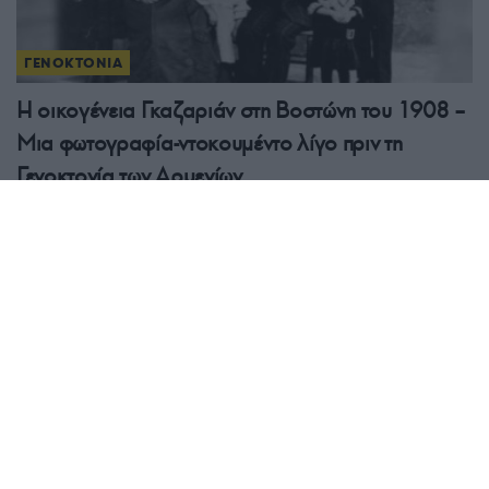
ΓΕΝΟΚΤΟΝΙΑ
Η οικογένεια Γκαζαριάν στη Βοστώνη του 1908 –
Μια φωτογραφία-ντοκουμέντο λίγο πριν τη
Γενοκτονία των Αρμενίων
31/07/2026 - 1:35μμ
ΠΟΝΤΟΣ