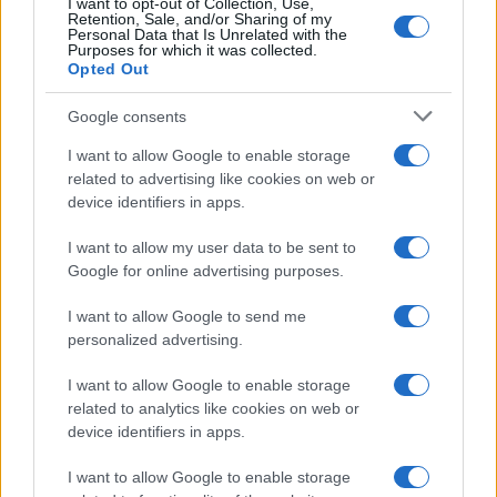
Πόντιοι πρόσφυγες στην Πρασινάδα Δράμας – Η
I want to opt-out of Collection, Use,
Retention, Sale, and/or Sharing of my
ιστορική μονή Μεταμορφώσεως του Σωτήρος
Personal Data that Is Unrelated with the
Purposes for which it was collected.
6/08/2026 - 1:41μμ
Opted Out
Google consents
I want to allow Google to enable storage
related to advertising like cookies on web or
device identifiers in apps.
I want to allow my user data to be sent to
Google for online advertising purposes.
I want to allow Google to send me
personalized advertising.
ΠΟΝΤΟΣ
I want to allow Google to enable storage
Η μεγάλη εορτή της Μεταμορφώσεως του
related to analytics like cookies on web or
Σωτήρος και η Αγία Σοφία της Τραπεζούντας
device identifiers in apps.
6/08/2026 - 9:03πμ
I want to allow Google to enable storage