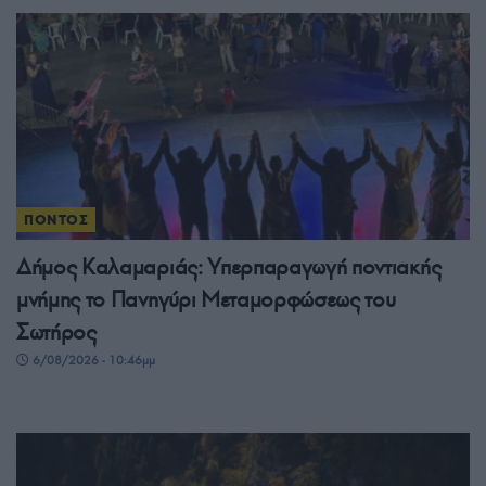
ΠΟΝΤΟΣ
Δήμος Καλαμαριάς: Υπερπαραγωγή ποντιακής
μνήμης το Πανηγύρι Μεταμορφώσεως του
Σωτήρος
6/08/2026 - 10:46μμ