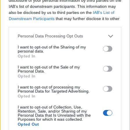
disclosure of your personal information by third parties on the
IAB’s list of downstream participants. This information may
also be disclosed by us to third parties on the
IAB’s List of
Downstream Participants
that may further disclose it to other
third parties.
Please note that this website/app uses one or more Google
Personal Data Processing Opt Outs
services and may gather and store information including but
not limited to your visit or usage behaviour. You may click to
I want to opt-out of the Sharing of my
personal data.
grant or deny consent to Google and its third-party tags to
Opted In
use your data for below specified purposes in below Google
ΠΟΛΙΤΙΚΑ - ΜΙΚΡΑΣΙΑΤΙΚΑ
consent section.
I want to opt-out of the Sale of my
Personal Data.
Η Αγία Μαρίνα της Μικρασίας «ζωντάνεψε» ξανά
Opted In
στη Θήβα
I want to opt-out of processing my
Personal Data for Targeted Advertising.
17/07/2026 - 4:20μμ
Opted In
I want to opt-out of Collection, Use,
Retention, Sale, and/or Sharing of my
Personal Data that Is Unrelated with the
Purposes for which it was collected.
Opted Out