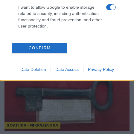
I want to allow Google to enable storage
ΠΟΛΙΤΙΚΑ - ΜΙΚΡΑΣΙΑΤΙΚΑ
related to security, including authentication
functionality and fraud prevention, and other
Κέντρο Μικρασιατικών Σπουδών: Νέα ιστορική
user protection.
μονογραφία για τη μυστική «Οργάνωση
Κωνσταντινουπόλεως» (1908-1912)
CONFIRM
14/07/2026 - 4:28μμ
Data Deletion
Data Access
Privacy Policy
ΠΟΛΙΤΙΚΑ - ΜΙΚΡΑΣΙΑΤΙΚΑ