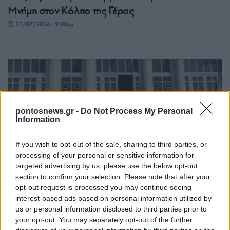
Μνήμη στον Κόλπο της Γέρας
21/07/2026 - 9:08μμ
pontosnews.gr -
Do Not Process My Personal
Information
If you wish to opt-out of the sale, sharing to third parties, or
processing of your personal or sensitive information for
ΠΟΛΙΤΙΚΑ - ΜΙΚΡΑΣΙΑΤΙΚΑ
targeted advertising by us, please use the below opt-out
Το Σταυροδρόμι στην Πόλη αγκάλιασε παιδιά
section to confirm your selection. Please note that after your
opt-out request is processed you may continue seeing
από τη Γεωργία
interest-based ads based on personal information utilized by
21/07/2026 - 4:04μμ
us or personal information disclosed to third parties prior to
your opt-out. You may separately opt-out of the further