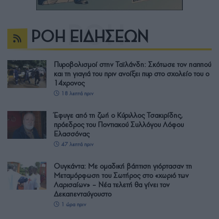
ΡΟΗ ΕΙΔΗΣΕΩΝ
Πυροβολισμοί στην Ταϊλάνδη: Σκότωσε τον παππού
και τη γιαγιά του πριν ανοίξει πυρ στο σχολείο του ο
14χρονος
18 λεπτά πριν
Έφυγε από τη ζωή ο Κύριλλος Τσακιρίδης,
πρόεδρος του Ποντιακού Συλλόγου Λόφου
Ελασσόνας
47 λεπτά πριν
Ουγκάντα: Με ομαδική βάπτιση γιόρτασαν τη
Μεταμόρφωση του Σωτήρος στο «χωριό των
Λαρισαίων» – Νέα τελετή θα γίνει τον
Δεκαπενταύγουστο
1 ώρα πριν