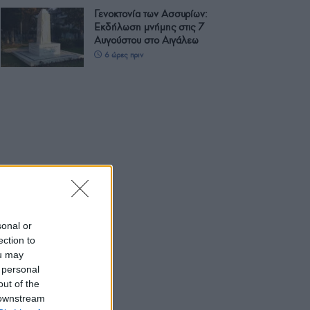
Γενοκτονία των Ασσυρίων:
Εκδήλωση μνήμης στις 7
Αυγούστου στο Αιγάλεω
6 ώρες πριν
sonal or
ection to
ou may
 personal
out of the
 downstream