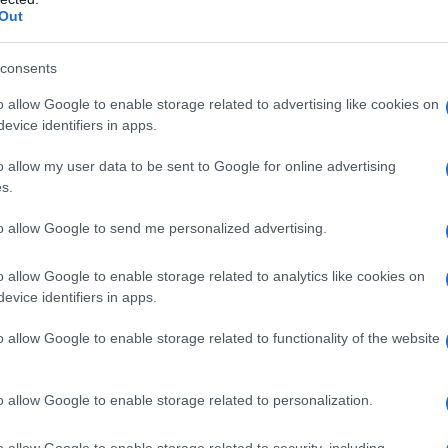
Out
χωρήσει περισσότερο στο σχέδιό της υπέρ του
θηκε με τυμπανοκρουσίες τον Σεπτέμβριο. Ο
consents
θεί πως η Amazon θα επιτύχει την
0, 10 χρόνια νωρίτερα από τις δεσμεύσεις
o allow Google to enable storage related to advertising like cookies on
ου Παρισιού.
evice identifiers in apps.
o allow my user data to be sent to Google for online advertising
s.
 την επιτυχία της πάνω σ’ ένα τεράστιο
 μεταφορών για να εξασφαλίζει την όλο και
to allow Google to send me personalized advertising.
ντων της, είναι ένας μεγάλος παραγωγός
νόμενο του θερμοκηπίου, των κύριων
o allow Google to enable storage related to analytics like cookies on
αλλαγή. Οι διακομιστές της είναι επίσης πολύ
evice identifiers in apps.
o allow Google to enable storage related to functionality of the website
πλατφόρμα Climate Watch, οι 44,4
o allow Google to enable storage related to personalization.
ου CO
που παράγονται κάθε χρόνο από την
2
ο περισσότερο από το 10% των συνολικών
o allow Google to enable storage related to security, including