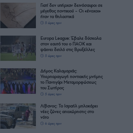
Γιατί δεν υπήρχαν δεινόσαυροι σε
μέγεθος ποντικιού – Οι «ένοχοι»
ήταν τα θηλαστικά
5 ώρες πριν
Europa League: Έβαλε δύσκολα
στον εαυτό του ο ΠΑΟΚ και
ψάχνει διπλό στις Βρυξέλλες
5 ώρες πριν
Δήμος Καλαμαριάς:
Υπερπαραγωγή ποντιακής μνήμης
το Πανηγύρι Μεταμορφώσεως
του Σωτήρος
5 ώρες πριν
Λίβανος: Το Ισραήλ μπλοκάρει
νέες ζώνες αποχώρησης στο
νότο
6 ώρες πριν