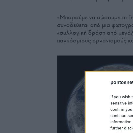
«Μπορούμε να σώσουμε τη Γη»
συνοδεύεται από μια φωτογρα
«συλλογική δράση από μεγάλες
παγκόσμιους οργανισμούς κα
pontosne
If you wish 
sensitive in
confirm you
continue se
information 
further disc