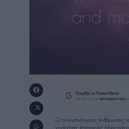
Στηρίξτε το Pontos News
Επιλέξτε μας ως
προτιμώμενη πηγή
στ
Ο πλουσιότερος άνθρωπος το
γιγάντιας εταιρείας ηλεκτρο