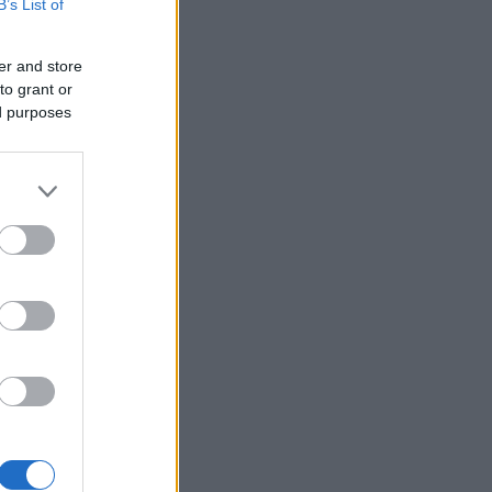
B’s List of
er and store
to grant or
ed purposes