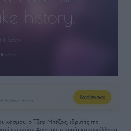
Προσθήκη πηγής
ην Αναζήτηση Google
υ κόσμου, ο Τζεφ Μπέζος, ιδρυτής της
νικού εμπορίου Amazon, η οποία καταγγέλλεται