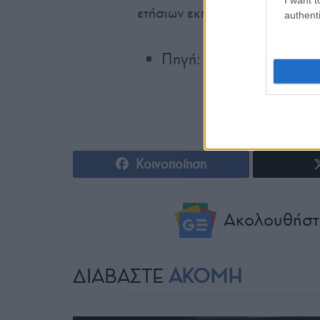
ετήσιων εκπομπών της Γαλλίας
authenti
Πηγή: ΑΠΕ-ΜΠΕ / ΓΑ.
Κοινοποίηση
Ακολουθήστ
ΔΙΑΒΑΣΤΕ
ΑΚΟΜΗ