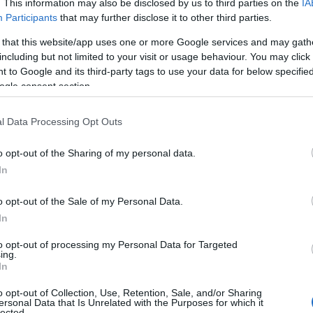
. This information may also be disclosed by us to third parties on the
IA
Participants
that may further disclose it to other third parties.
 that this website/app uses one or more Google services and may gath
including but not limited to your visit or usage behaviour. You may click 
 to Google and its third-party tags to use your data for below specifi
ogle consent section.
l Data Processing Opt Outs
λους για να αυξήσουμε τα γνωστά μέσα και
o opt-out of the Sharing of my personal data.
υς τρόπους αγώνα κατά των καταστροφικών
In
λαγής», ανέφερε ακόμη ο Μπέζος. «Η Γη είναι
με όλοι κοινό. Ας την προστατεύσουμε μαζί»,
o opt-out of the Sale of my Personal Data.
In
to opt-out of processing my Personal Data for Targeted
ing.
20 μέρες αφότου 300 εργαζόμενοι της Amazon
In
ν του ομίλου τους, ιδιαίτερα όσον αφορά την
. Η ομάδα «Εργαζόμενοι της Amazon για
o opt-out of Collection, Use, Retention, Sale, and/or Sharing
ersonal Data that Is Unrelated with the Purposes for which it
n Employees for Climate Justice – AECJ)
lected.