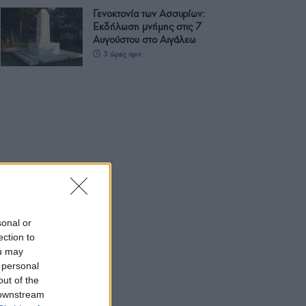
Γενοκτονία των Ασσυρίων:
Εκδήλωση μνήμης στις 7
Αυγούστου στο Αιγάλεω
3 ώρες πριν
sonal or
ection to
ou may
 personal
out of the
 downstream