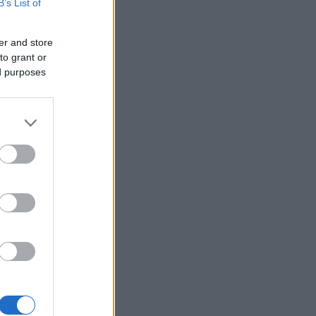
B’s List of
er and store
to grant or
ed purposes