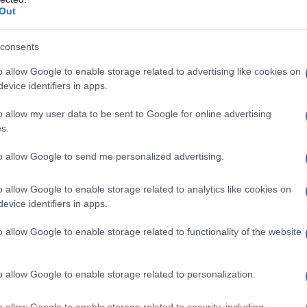
Out
consents
ε μας στο
Google News
o allow Google to enable storage related to advertising like cookies on
evice identifiers in apps.
o allow my user data to be sent to Google for online advertising
s.
to allow Google to send me personalized advertising.
o allow Google to enable storage related to analytics like cookies on
evice identifiers in apps.
o allow Google to enable storage related to functionality of the website
ΑΜΥΝΑ
o allow Google to enable storage related to personalization.
Σαουδική Αραβία: Ελληνική πυροβολαρχία Patriot
κατέρριψε δύο πυραύλους των Χούθι
o allow Google to enable storage related to security, including