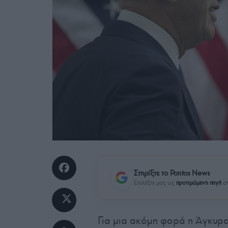
Στηρίξτε το Pontos News
Επιλέξτε μας ως
προτιμώμενη πηγή
στ
Για μια ακόμη φορά η Άγκυρα 