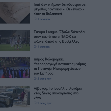
Γιατί δεν υπήρχαν δεινόσαυροι σε
μέγεθος ποντικιού – Οι «ένοχοι»
ήταν τα θηλαστικά
1 ώρα πριν
Europa League: Έβαλε δύσκολα
στον εαυτό του ο ΠΑΟΚ και
ψάχνει διπλό στις Βρυξέλλες
1 ώρα πριν
Δήμος Καλαμαριάς:
Υπερπαραγωγή ποντιακής μνήμης
το Πανηγύρι Μεταμορφώσεως
του Σωτήρος
2 ώρες πριν
Λίβανος: Το Ισραήλ μπλοκάρει
νέες ζώνες αποχώρησης στο
νότο
2 ώρες πριν