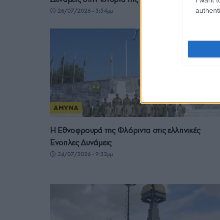
authenti
26/07/2026 - 3:54μμ
ΑΜΥΝΑ
Η Εθνοφρουρά της Φλόριντα στις ελληνικές
Ένοπλες Δυνάμεις
24/07/2026 - 9:32μμ