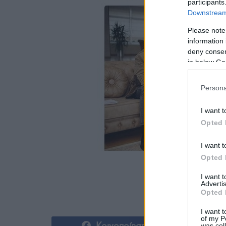
participants
Downstream 
Please note
information 
deny consent
in below Go
Persona
I want t
Opted 
I want t
Opted 
I want 
Advertis
Opted 
I want t
of my P
Κοινοποίηση
was col