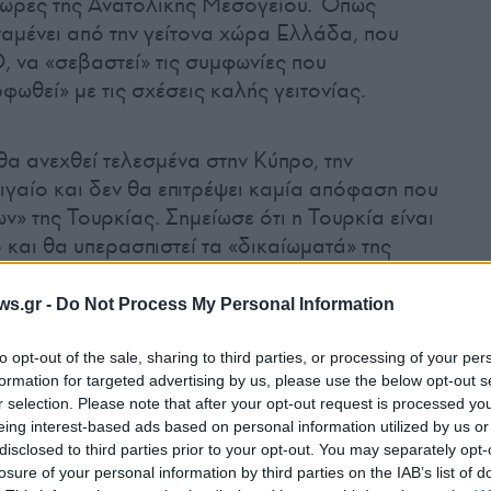
 χώρες της Ανατολικής Μεσογείου. Όπως
αμένει από την γείτονα χώρα Ελλάδα, που
, να «σεβαστεί» τις συμφωνίες που
ωθεί» με τις σχέσεις καλής γειτονίας.
θα ανεχθεί τελεσμένα στην Κύπρο, την
ιγαίο και δεν θα επιτρέψει καμία απόφαση που
ν» της Τουρκίας. Σημείωσε ότι η Τουρκία είναι
 και θα υπερασπιστεί τα «δικαίωματά» της
ουρκοκυπρίων «αδελφών». «Είμαστε
ούτου, κανείς δεν πρέπει να δοκιμάσει τη
ws.gr -
Do Not Process My Personal Information
α», ανέφερε χαρακτηριστικά.
to opt-out of the sale, sharing to third parties, or processing of your per
formation for targeted advertising by us, please use the below opt-out s
r selection. Please note that after your opt-out request is processed y
eing interest-based ads based on personal information utilized by us or
disclosed to third parties prior to your opt-out. You may separately opt-
losure of your personal information by third parties on the IAB’s list of