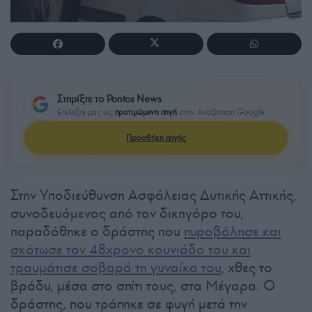
Στηρίξτε το Pontos News
Επιλέξτε μας ως
προτιμώμενη πηγή
στην Αναζήτηση Google
Προσθήκη πηγής
Στην Υποδιεύθυνση Ασφάλειας Δυτικής Αττικής,
συνοδευόμενος από τον δικηγόρο του,
παραδόθηκε ο δράστης που
πυροβόλησε και
σκότωσε τον 48χρονο κουνιάδο του και
τραυμάτισε σοβαρά τη γυναίκα του
, χθες το
βράδυ, μέσα στο σπίτι τους, στα Μέγαρα. Ο
δράστης, που τράπηκε σε φυγή μετά την