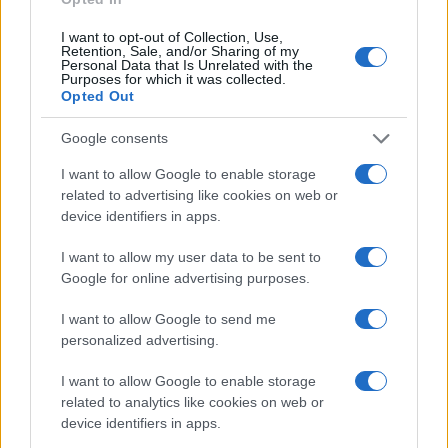
ΕΛΛΑΔΑ
I want to opt-out of Collection, Use,
Retention, Sale, and/or Sharing of my
Personal Data that Is Unrelated with the
Τραγωδία στην Πάρο: Τετράχρονο παιδί πνίγηκε
Purposes for which it was collected.
Opted Out
σε πισίνα
8/08/2026 - 8:12μμ
Google consents
I want to allow Google to enable storage
related to advertising like cookies on web or
device identifiers in apps.
I want to allow my user data to be sent to
Google for online advertising purposes.
I want to allow Google to send me
personalized advertising.
I want to allow Google to enable storage
ΕΛΛΑΔΑ
related to analytics like cookies on web or
device identifiers in apps.
ΕΛΑΣ: Συνεχίζεται με ταχείς ρυθμούς η