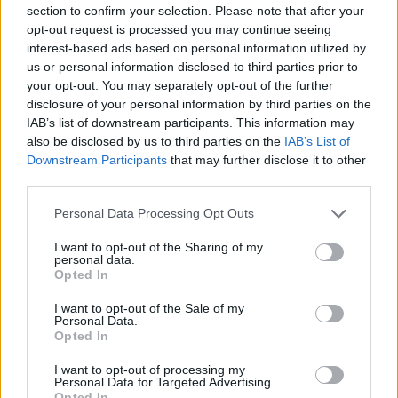
section to confirm your selection. Please note that after your
opt-out request is processed you may continue seeing
interest-based ads based on personal information utilized by
us or personal information disclosed to third parties prior to
ΕΛΛΑΔΑ
your opt-out. You may separately opt-out of the further
disclosure of your personal information by third parties on the
Κίνδυνος πυρκαγιάς: Κλειστός ο λόφος
IAB’s list of downstream participants. This information may
Φινόπουλου από σήμερα τα μεσάνυχτα – Η
also be disclosed by us to third parties on the
IAB’s List of
Downstream Participants
that may further disclose it to other
έκκληση του Δήμου Αθηναίων
third parties.
8/08/2026 - 8:54μμ
Please note that this website/app uses one or more Google
Personal Data Processing Opt Outs
services and may gather and store information including but
not limited to your visit or usage behaviour. You may click to
I want to opt-out of the Sharing of my
personal data.
grant or deny consent to Google and its third-party tags to
Opted In
use your data for below specified purposes in below Google
consent section.
I want to opt-out of the Sale of my
Personal Data.
Opted In
I want to opt-out of processing my
Personal Data for Targeted Advertising.
Opted In