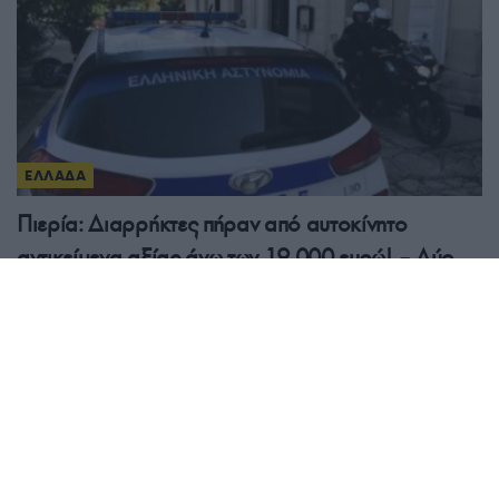
ΕΛΛΑΔΑ
Πιερία: Διαρρήκτες πήραν από αυτοκίνητο
αντικείμενα αξίας άνω των 19.000 ευρώ! – Δύο
συλλήψεις
7/08/2026 - 9:00μμ