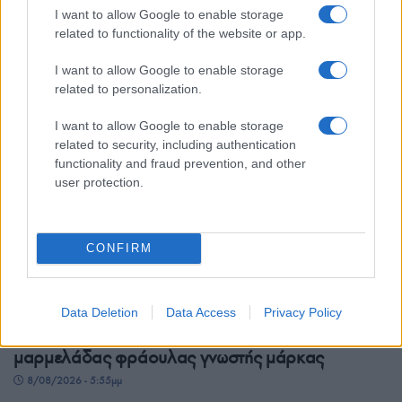
εξάρθρωση της ρωσόφωνης μαφίας –
I want to allow Google to enable storage
Συνελήφθησαν 49χρονος και 37χρονος
related to functionality of the website or app.
8/08/2026 - 7:27μμ
I want to allow Google to enable storage
related to personalization.
I want to allow Google to enable storage
related to security, including authentication
functionality and fraud prevention, and other
user protection.
CONFIRM
ΕΛΛΑΔΑ
Data Deletion
Data Access
Privacy Policy
ΕΛΓΕΚΑ: Προληπτική ανάκληση προϊόντος
μαρμελάδας φράουλας γνωστής μάρκας
8/08/2026 - 5:55μμ