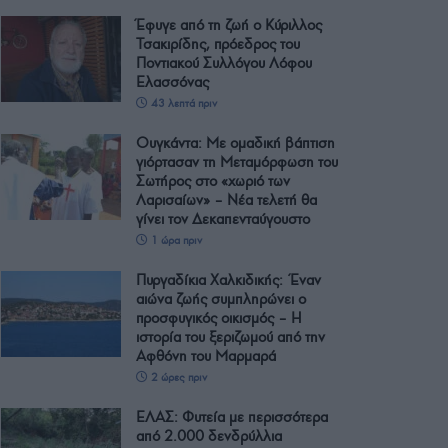
Έφυγε από τη ζωή ο Κύριλλος
Τσακιρίδης, πρόεδρος του
Ποντιακού Συλλόγου Λόφου
Ελασσόνας
43 λεπτά πριν
Ουγκάντα: Με ομαδική βάπτιση
γιόρτασαν τη Μεταμόρφωση του
Σωτήρος στο «χωριό των
Λαρισαίων» – Νέα τελετή θα
γίνει τον Δεκαπενταύγουστο
1 ώρα πριν
Πυργαδίκια Χαλκιδικής: Έναν
αιώνα ζωής συμπληρώνει ο
προσφυγικός οικισμός – Η
ιστορία του ξεριζωμού από την
Αφθόνη του Μαρμαρά
2 ώρες πριν
ΕΛΑΣ: Φυτεία με περισσότερα
από 2.000 δενδρύλλια