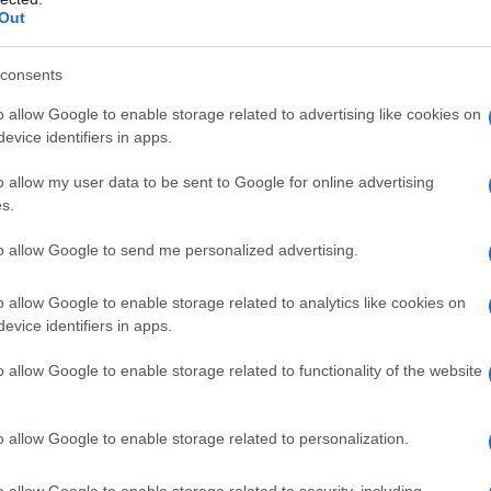
ύμφωνα με τα ακόμα προκαταρκτικά στοιχεία
Out
φατα από τα Κέντρα Ελέγχου και Πρόληψης
 μέγεθος για το προσδόκιμο ζωής το 2018 θα
consents
o allow Google to enable storage related to advertising like cookies on
evice identifiers in apps.
βέρνηση δημοσιοποιεί αναλυτικές
o allow my user data to be sent to Google for online advertising
«φυλή» και «καταγωγή», και οι
s.
ένουν κραυγαλέες.
to allow Google to send me personalized advertising.
) ζουν τριάμισι χρόνια λιγότερα κατά μέσο
o allow Google to enable storage related to analytics like cookies on
evice identifiers in apps.
 και σχεδόν επτά από τους ισπανόφωνους
δοξο» είναι ότι αυτή η μερίδα του πληθυσμού
o allow Google to enable storage related to functionality of the website
ινωνικοοικονομικό της επίπεδο είναι πολύ
ευκών Αμερικανών. Ορισμένοι ερευνητές
o allow Google to enable storage related to personalization.
συνδέεται με τη μετανάστευση, φαινόμενο που
χουν πιο γερή υγεία.
o allow Google to enable storage related to security, including