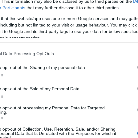
. This information may also be disclosed by us to third parties on the
IA
ουν το προσδόκιμο ζωής, κάτι πολύ
Participants
that may further disclose it to other third parties.
ύ των ανδρών απ’ ό,τι μεταξύ των
 that this website/app uses one or more Google services and may gath
including but not limited to your visit or usage behaviour. You may click 
 to Google and its third-party tags to use your data for below specifi
ogle consent section.
3, όταν η επιδημία του AIDS βρισκόταν στην
 ζωής είχε επίσης μειωθεί απότομα, όπως και
l Data Processing Opt Outs
 τότε, σύμφωνα με τη Ρενέ Γκίντι, πρέπει «να
α το οποίο σκοτώνει κόσμο που ανήκει σε
o opt-out of the Sharing of my personal data.
 ομάδες».
In
o opt-out of the Sale of my Personal Data.
όση πλήττουν όλες τις ηλικιακές ομάδες, όμως
In
ανθρώπους που βρίσκονται στο φάσμα μεταξύ
to opt-out of processing my Personal Data for Targeted
ing.
In
o opt-out of Collection, Use, Retention, Sale, and/or Sharing
άτων από υπερβολική δόση φάνηκε να
ersonal Data that Is Unrelated with the Purposes for which it
lected.