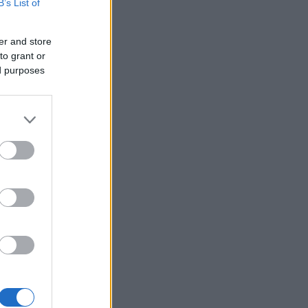
B’s List of
er and store
to grant or
ed purposes