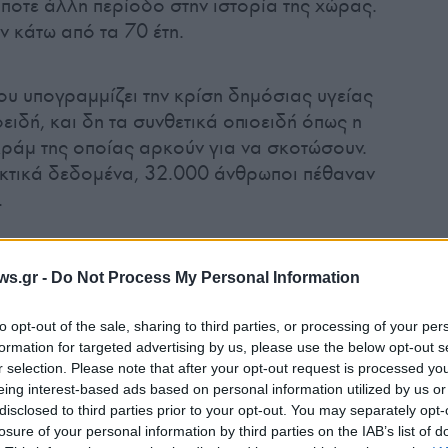
ποτε άλλη περίοδο στην ιστορία της χώρας.
ν κάτω από τα 70 έτη.
υ υπογραμμίζει την κρίση δημόσιας υγείας
ειδή, και δη τα συνθετικά οπιοειδή όπως η
γκράμ της οποίας αρκούν για να σκοτώσουν.
κτικά δεδομένα, 32.000 άνθρωποι πέθαναν
.
8η θέση μεταξύ των χωρών-μελών του
ws.gr -
Do Not Process My Personal Information
νεργασίας και Ανάπτυξης (ΟΟΣΑ) στην
ζωής. Η διαφορά φθάνει τα τέσσερα χρόνια με
to opt-out of the sale, sharing to third parties, or processing of your per
formation for targeted advertising by us, please use the below opt-out s
r selection. Please note that after your opt-out request is processed y
eing interest-based ads based on personal information utilized by us or
περβολική δόση, καθώς και οι
disclosed to third parties prior to your opt-out. You may separately opt-
 αύξηση των θανάτων εξαιτίας του
losure of your personal information by third parties on the IAB’s list of