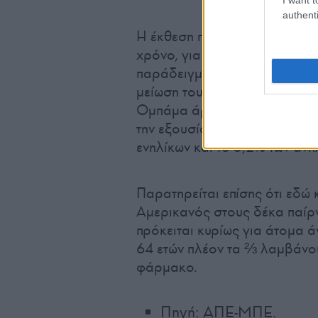
authenti
Η έκθεση που δημοσιοποιείτα
χρόνο, για την μακροπρόθεσμ
παράδειγμα ότι οι Αμερικανοί
μείωση του αριθμού τους επ
Ομπάμα άρχισε να ανεβαίνει 
την εξουσία ο Ρεπουμπλικανό
ενηλίκων και το 5,2% των ανη
Παρατηρείται επίσης ότι εδώ 
Αμερικανός στους δέκα παίρν
πρόκειται κυρίως για άτομα 
64 ετών πλέον τα ⅔ λαμβάνο
φάρμακο.
Πηγή: ΑΠΕ-ΜΠΕ.