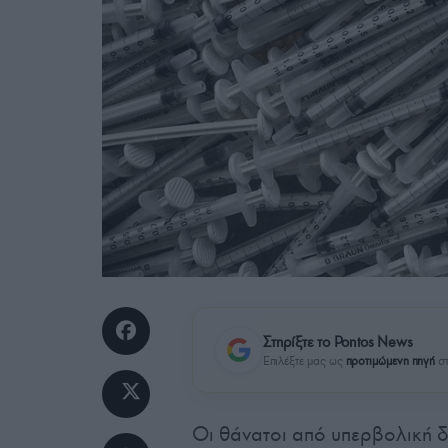
Στηρίξτε το Pontos News
Επιλέξτε μας ως
προτιμώμενη πηγή
στ
Οι θάνατοι από υπερβολική 