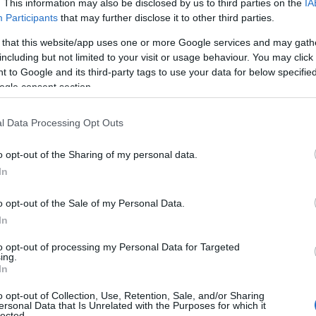
. This information may also be disclosed by us to third parties on the
IA
ε μας στο
Google News
Participants
that may further disclose it to other third parties.
 that this website/app uses one or more Google services and may gath
including but not limited to your visit or usage behaviour. You may click 
 to Google and its third-party tags to use your data for below specifi
ogle consent section.
l Data Processing Opt Outs
o opt-out of the Sharing of my personal data.
In
o opt-out of the Sale of my Personal Data.
In
ΕΛΛΑΔΑ
to opt-out of processing my Personal Data for Targeted
ing.
ου
Τραγωδία στην Πάρο: Τετράχρονο παιδί πνίγηκε σε
In
υ
πισίνα
8/08/2026 - 8:12μμ
o opt-out of Collection, Use, Retention, Sale, and/or Sharing
ersonal Data that Is Unrelated with the Purposes for which it
lected.