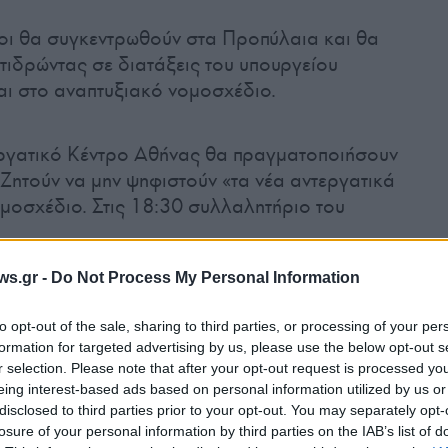
γοι θα συγκεντρωθούν στα Προπύλαια και θα
ιδρώντας σε διατάξεις του υπουργείου
αι στο αναπτυξιακό νομοσχέδιο.
Εργατικό Κέντρο Αθήνας θα πραγματοποιήσουν
Ζητούν να μην ψηφιστούν «τα νέα αντεργατικά
ομοσχέδιο. Στις 18:30 συλλαλητήριο του
ws.gr -
Do Not Process My Personal Information
to opt-out of the sale, sharing to third parties, or processing of your per
formation for targeted advertising by us, please use the below opt-out s
r selection. Please note that after your opt-out request is processed y
eing interest-based ads based on personal information utilized by us or
Tweet
Send
disclosed to third parties prior to your opt-out. You may separately opt-
losure of your personal information by third parties on the IAB’s list of