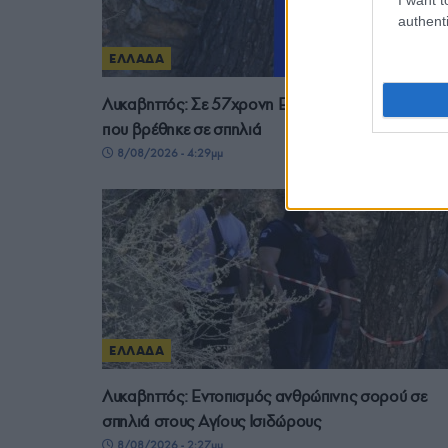
authenti
ΕΛΛΑΔΑ
Λυκαβηττός: Σε 57χρονη Ελληνίδα ανήκει η σορό
που βρέθηκε σε σπηλιά
8/08/2026 - 4:29μμ
ΕΛΛΑΔΑ
Λυκαβηττός: Εντοπισμός ανθρώπινης σορού σε
σπηλιά στους Αγίους Ισιδώρους
8/08/2026 - 2:27μμ