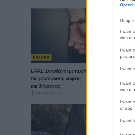
Opted 
Google 
I want t
web or d
I want t
purpose
ΕΛΛΑΔΑ
I want 
ΕΛΑΣ: Συνεχίζεται με ταχείς ρυθμούς η εξάρθρωσ
της ρωσόφωνης μαφίας – Συνελήφθησαν 49χρον
I want t
και 37χρονος
web or d
8/08/2026 - 7:27μμ
I want t
or app.
I want t
I want t