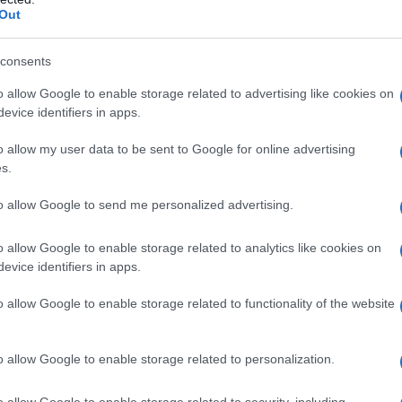
Out
consents
o allow Google to enable storage related to advertising like cookies on
evice identifiers in apps.
o allow my user data to be sent to Google for online advertising
s.
ΕΛΛΑΔΑ
to allow Google to send me personalized advertising.
η
ΕΛΓΕΚΑ: Προληπτική ανάκληση προϊόντος
ος
μαρμελάδας φράουλας γνωστής μάρκας
o allow Google to enable storage related to analytics like cookies on
8/08/2026 - 5:55μμ
evice identifiers in apps.
o allow Google to enable storage related to functionality of the website
o allow Google to enable storage related to personalization.
o allow Google to enable storage related to security, including