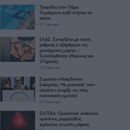
Τραγωδία στην Πάρο:
Τετράχρονο παιδί πνίγηκε σε
πισίνα
1 ώρα πριν
ΕΛΑΣ: Συνεχίζεται με ταχείς
ρυθμούς η εξάρθρωση της
ρωσόφωνης μαφίας –
Συνελήφθησαν 49χρονος και
37χρονος
2 ώρες πριν
Σωματείο «Μακεδονία»
Ευκαρπίας: Με μουχαπέτ’ στην
πλατεία η έναρξη της νέας
πολιτιστικής χρονιάς!
3 ώρες πριν
ΕΛΓΕΚΑ: Προληπτική ανάκληση
προϊόντος μαρμελάδας
φράουλας γνωστής μάρκας