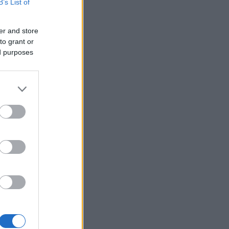
B’s List of
er and store
to grant or
ed purposes