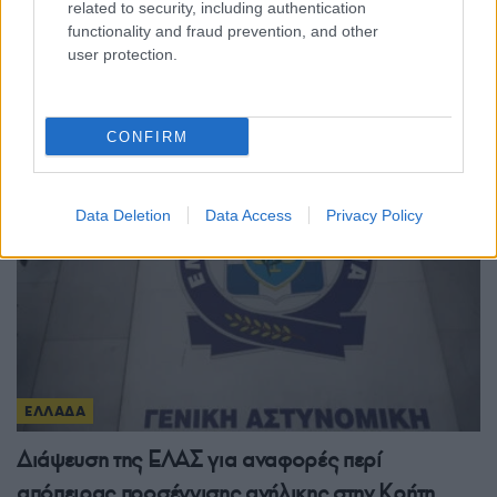
related to security, including authentication
ΕΛΛΑΔΑ
functionality and fraud prevention, and other
user protection.
Συναγερμός για ανέμους έως 9 μποφόρ και
θερμοκρασίες έως 39 βαθμούς
8/08/2026 - 2:03μμ
CONFIRM
Data Deletion
Data Access
Privacy Policy
ΕΛΛΑΔΑ
Διάψευση της ΕΛΑΣ για αναφορές περί
απόπειρας προσέγγισης ανήλικης στην Κρήτη