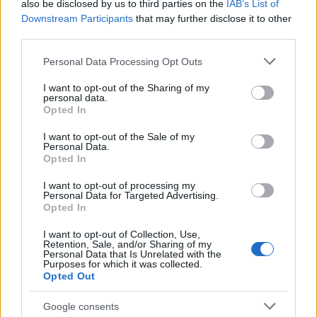
also be disclosed by us to third parties on the
IAB’s List of
Downstream Participants
that may further disclose it to other
third parties.
Please note that this website/app uses one or more Google
Personal Data Processing Opt Outs
services and may gather and store information including but
not limited to your visit or usage behaviour. You may click to
I want to opt-out of the Sharing of my
personal data.
grant or deny consent to Google and its third-party tags to
Opted In
use your data for below specified purposes in below Google
ΕΛΛΑΔΑ
consent section.
I want to opt-out of the Sale of my
Παραδοσιακή μουσική βραδιά «Θράκη –
Personal Data.
Opted In
Μακεδονία – Πόντος» από τον Θερμαϊκό
I want to opt-out of processing my
Κορινού
Personal Data for Targeted Advertising.
Opted In
8/08/2026 - 3:00μμ
I want to opt-out of Collection, Use,
Retention, Sale, and/or Sharing of my
Personal Data that Is Unrelated with the
Purposes for which it was collected.
Opted Out
Google consents