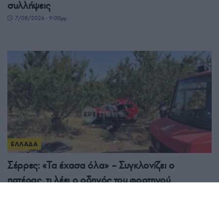
συλλήψεις
7/08/2026 - 9:00μμ
ΕΛΛΑΔΑ
Σέρρες: «Τα έχασα όλα» – Συγκλονίζει ο
πατέρας, τι λέει ο οδηγός του φορτηγού
7/08/2026 - 7:14μμ