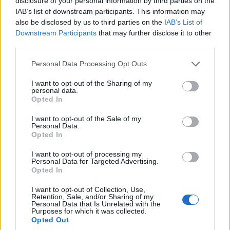
disclosure of your personal information by third parties on the
5/08/2026 - 10:35μμ
IAB’s list of downstream participants. This information may
also be disclosed by us to third parties on the
IAB’s List of
Downstream Participants
that may further disclose it to other
third parties.
Please note that this website/app uses one or more Google
Personal Data Processing Opt Outs
services and may gather and store information including but
not limited to your visit or usage behaviour. You may click to
I want to opt-out of the Sharing of my
personal data.
grant or deny consent to Google and its third-party tags to
Opted In
use your data for below specified purposes in below Google
consent section.
I want to opt-out of the Sale of my
Personal Data.
Opted In
ΕΛΛΑΔΑ
I want to opt-out of processing my
Σχέδιο κρατικής αρωγής για τους πληγέντες από
Personal Data for Targeted Advertising.
Opted In
τις φωτιές: Άμεσες αποζημιώσεις και
φοροελαφρύνσεις
I want to opt-out of Collection, Use,
Retention, Sale, and/or Sharing of my
5/08/2026 - 7:49μμ
Personal Data that Is Unrelated with the
Purposes for which it was collected.
Opted Out