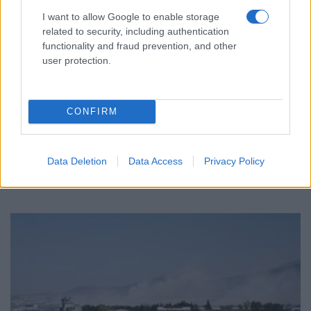
I want to allow Google to enable storage
related to security, including authentication
functionality and fraud prevention, and other
user protection.
ΕΛΛΑΔΑ
Μυστράς: «Μου απαγόρευε να μπω» – Η
CONFIRM
μαρτυρία της αδελφής για το
ξενοδοχείο-«φρούριο»
Data Deletion
Data Access
Privacy Policy
5/08/2026 - 4:04μμ