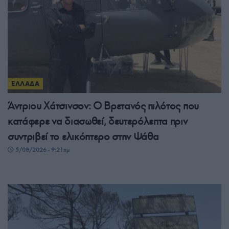
ΕΛΛΑΔΑ
Άντριου Χάτσινσον: Ο Βρετανός πιλότος που
κατάφερε να διασωθεί, δευτερόλεπτα πριν
συντριβεί το ελικόπτερο στην Ψάθα
5/08/2026 - 9:21πμ