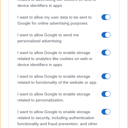
ΕΛΛΑΔΑ
device identifiers in apps.
Σχέδιο κρατικής αρωγής για τους πληγέντες από
I want to allow my user data to be sent to
τις φωτιές: Άμεσες αποζημιώσεις και
Google for online advertising purposes.
φοροελαφρύνσεις
I want to allow Google to send me
5/08/2026 - 7:49μμ
personalized advertising.
I want to allow Google to enable storage
related to analytics like cookies on web or
device identifiers in apps.
I want to allow Google to enable storage
related to functionality of the website or app.
I want to allow Google to enable storage
related to personalization.
ΕΛΛΑΔΑ
I want to allow Google to enable storage
related to security, including authentication
Χαλκιδική: Σε εξέλιξη οι εργαστηριακοί έλεγχοι
functionality and fraud prevention, and other