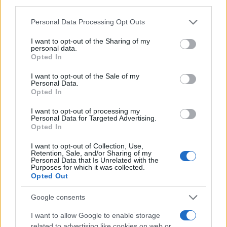
third parties.
Please note that this website/app uses one or more Google
Personal Data Processing Opt Outs
services and may gather and store information including but
ΕΛΛΑΔΑ
not limited to your visit or usage behaviour. You may click to
I want to opt-out of the Sharing of my
personal data.
Λέσβος: Με τις καλύτερες… γεύσεις πέρασε στην
grant or deny consent to Google and its third-party tags to
Opted In
use your data for below specified purposes in below Google
ιστορία η τριήμερη 39η Γιορτή Σαρδέλας – Το
consent section.
I want to opt-out of the Sale of my
σήμα κατατεθέν του κόλπου της Καλλονής
Personal Data.
Opted In
5/08/2026 - 10:35μμ
I want to opt-out of processing my
Personal Data for Targeted Advertising.
Opted In
I want to opt-out of Collection, Use,
Retention, Sale, and/or Sharing of my
Personal Data that Is Unrelated with the
Purposes for which it was collected.
Opted Out
Google consents
I want to allow Google to enable storage
related to advertising like cookies on web or