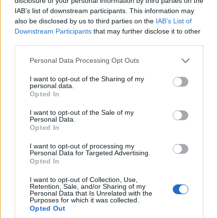
εμπλεκόμενος στη δολοφονία Ζαμπούνη –
disclosure of your personal information by third parties on the
IAB’s list of downstream participants. This information may
Κινούνται οι διαδικασίες έκδοσής του στην
also be disclosed by us to third parties on the
IAB’s List of
Ελλάδα
Downstream Participants
that may further disclose it to other
third parties.
7/08/2026 - 10:55πμ
Please note that this website/app uses one or more Google
Personal Data Processing Opt Outs
services and may gather and store information including but
not limited to your visit or usage behaviour. You may click to
I want to opt-out of the Sharing of my
personal data.
grant or deny consent to Google and its third-party tags to
Opted In
use your data for below specified purposes in below Google
consent section.
I want to opt-out of the Sale of my
Personal Data.
Opted In
I want to opt-out of processing my
Personal Data for Targeted Advertising.
Opted In
ΕΛΛΑΔΑ
I want to opt-out of Collection, Use,
Retention, Sale, and/or Sharing of my
Σέρρες: Δύο νεκροί μετά από μετωπική
Personal Data that Is Unrelated with the
Purposes for which it was collected.
σύγκρουση ΙΧ με φορτηγό στην Παλαιοκώμη
Opted Out
7/08/2026 - 10:28πμ