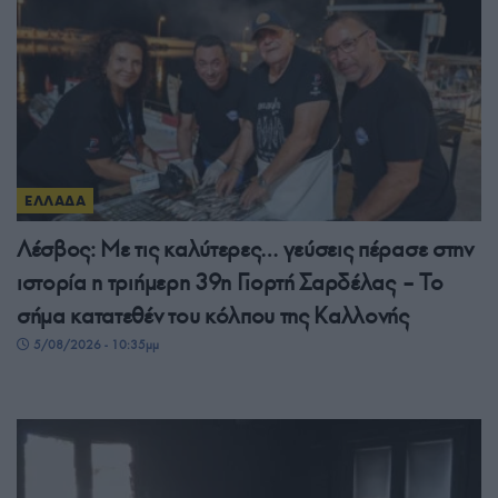
ΕΛΛΑΔΑ
Λέσβος: Με τις καλύτερες… γεύσεις πέρασε στην
ιστορία η τριήμερη 39η Γιορτή Σαρδέλας – Το
σήμα κατατεθέν του κόλπου της Καλλονής
5/08/2026 - 10:35μμ