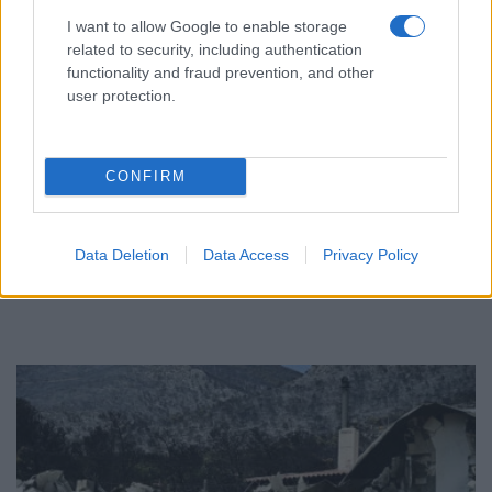
I want to allow Google to enable storage
related to security, including authentication
functionality and fraud prevention, and other
user protection.
CONFIRM
ΕΛΛΑΔΑ
Καιρός: Έως 38 βαθμούς η θερμοκρασία – Πού
Data Deletion
Data Access
Privacy Policy
αναμένονται βροχές και καταιγίδες
7/08/2026 - 8:08πμ