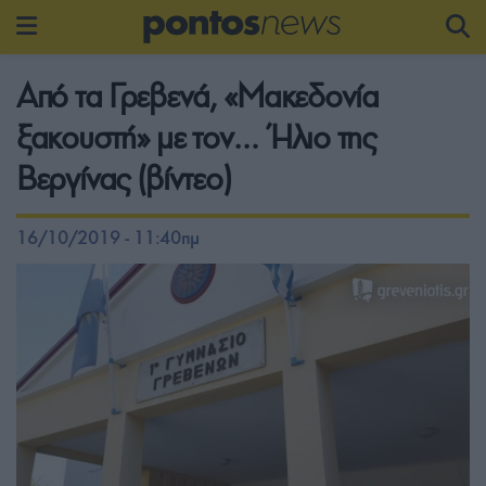
Από τα Γρεβενά, «Μακεδονία
ξακουστή» με τον… Ήλιο της
Βεργίνας (βίντεο)
16/10/2019 - 11:40πμ