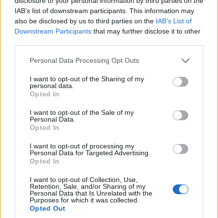
disclosure of your personal information by third parties on the
IAB’s list of downstream participants. This information may
also be disclosed by us to third parties on the
IAB’s List of
Downstream Participants
that may further disclose it to other
third parties.
ΑΘΛΗΤΙΣΜΟΣ
Please note that this website/app uses one or more Google
Personal Data Processing Opt Outs
Europa League: Με τον ηττημένο του Λέφσκι
services and may gather and store information including but
not limited to your visit or usage behaviour. You may click to
I want to opt-out of the Sharing of my
Σόφιας – Καϊράτ Αλμάτι ο ΠΑΟΚ – Απέφυγε τα
personal data.
grant or deny consent to Google and its third-party tags to
Opted In
μεγαθήρια ο ΟΦΗ
use your data for below specified purposes in below Google
consent section.
I want to opt-out of the Sale of my
3/08/2026 - 2:40μμ
Personal Data.
Opted In
I want to opt-out of processing my
Personal Data for Targeted Advertising.
Opted In
I want to opt-out of Collection, Use,
Retention, Sale, and/or Sharing of my
Personal Data that Is Unrelated with the
Purposes for which it was collected.
Opted Out