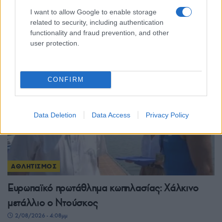
Παγκόσμιο πρωτάθλημα πάλης με… σπασμένο
I want to allow Google to enable storage
related to security, including authentication
χέρι
functionality and fraud prevention, and other
3/08/2026 - 11:28πμ
user protection.
CONFIRM
Data Deletion
Data Access
Privacy Policy
ΑΘΛΗΤΙΣΜΟΣ
Ευρωπαϊκό πρωτάθλημα κωπηλασίας: Χάλκινο
μετάλλιο ο Ντούσκος
2/08/2026 - 4:08μμ