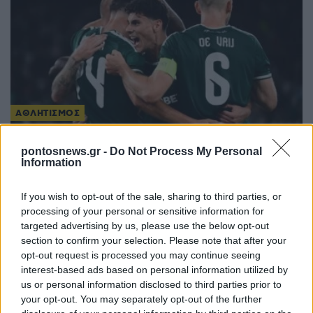
ΑΘΛΗΤΙΣΜΟΣ
Conference League: Με τον ηττημένο του
pontosnews.gr -
Do Not Process My Personal
Χράντετς Κράλοβε – Μπεσίκτας ο Παναθηναϊκός
Information
– Ο αντίπαλος του ΠΑΟΚ
If you wish to opt-out of the sale, sharing to third parties, or
3/08/2026 - 3:50μμ
processing of your personal or sensitive information for
targeted advertising by us, please use the below opt-out
section to confirm your selection. Please note that after your
opt-out request is processed you may continue seeing
interest-based ads based on personal information utilized by
us or personal information disclosed to third parties prior to
your opt-out. You may separately opt-out of the further