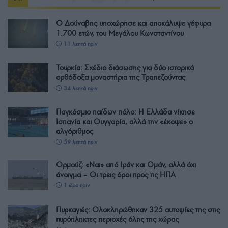
Ο Δούναβης υποχώρησε και αποκάλυψε γέφυρα
1.700 ετών, του Μεγάλου Κωνσταντίνου
11 λεπτά πριν
Τουρκία: Σχέδιο διάσωσης για δύο ιστορικά
ορθόδοξα μοναστήρια της Τραπεζούντας
34 λεπτά πριν
Παγκόσμιο παίδων πόλο: Η Ελλάδα νίκησε
Ισπανία και Ουγγαρία, αλλά την «έκοψε» ο
αλγόριθμος
59 λεπτά πριν
Ορμούζ: «Ναι» από Ιράν και Ομάν, αλλά όχι
άνοιγμα – Οι τρεις όροι προς τις ΗΠΑ
1 ώρα πριν
Πυρκαγιές: Ολοκληρώθηκαν 325 αυτοψίες της στις
πυρόπληκτες περιοχές όλης της χώρας