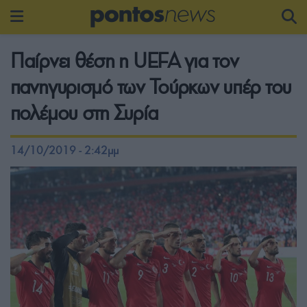
Παίρνει θέση η UEFA για τον
πανηγυρισμό των Τούρκων υπέρ του
πολέμου στη Συρία
14/10/2019 - 2:42μμ