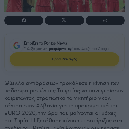
Στηρίξτε το Pontos News
Επιλέξτε μας ως
προτιμώμενη πηγή
στην Αναζήτηση Google
Προσθήκη πηγής
Θύελλα αντιδράσεων προκάλεσε η κίνηση των
ποδοσφαιριστών της Τουρκίας να πανηγυρίσουν
χαιρετώντας στρατιωτικά το νικητήριο γκολ
κόντρα στην Αλβανία για τα προκριματικά του
EURO 2020, την ώρα που μαίνονται οι μάχες
στη Συρία. Η ξεκάθαρη κίνηση υποστήριξης στα
σχέδια του Ρετζέπ Ταγίπ Ερντογάν δεν πέρασε