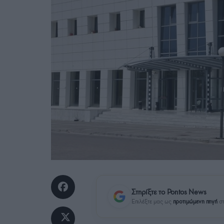
Στηρίξτε το Pontos News
Επιλέξτε μας ως
προτιμώμενη πηγή
στ