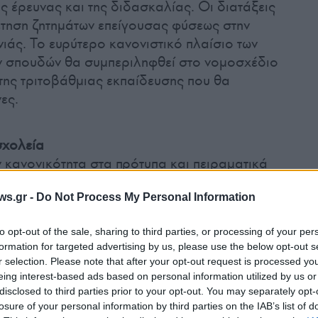
ς έρευνας και της διδασκαλίας. Οι διατάξεις
έτηση ζητημάτων επείγουσας φύσεως στην
ιάς. Το ευρύτερο κανονιστικό πλαίσιο των
 σπουδών θα συμπεριληφθεί στο νομοσχέδιο
της τριτοβάθμιας εκπαίδευσης που θα
ες.
σχολεία
κανονικότητα στα πρότυπα και πειραματικά
νολική ρύθμιση για περαιτέρω ενίσχυση τους.
ws.gr -
Do Not Process My Personal Information
α ενισχύει τα Πρότυπα και Πειραματικά
ίδει, εκ νέου, μεγαλύτερη ελευθερία στη
to opt-out of the sale, sharing to third parties, or processing of your per
προγράμματος. Περαιτέρω, ενδυναμώνουμε
formation for targeted advertising by us, please use the below opt-out s
ΠΣ με τη ρύθμιση της μεταβατικής λειτουργίας
r selection. Please note that after your opt-out request is processed y
ονικών Εποπτικών Συμβουλίων (ΕΠΕΣ) των
eing interest-based ads based on personal information utilized by us or
την ουσία τη δράση των ΠΠΣ. Είναι κεντρική
disclosed to third parties prior to your opt-out. You may separately opt-
losure of your personal information by third parties on the IAB’s list of
γραμματική μας θέση, όχι μόνο η