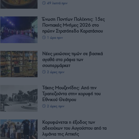
49 λεπτά πριν
Ένωση Ποντίων Πολίχνης: 15ες
Ποντιακές Μνήμες 2026 στο
πρώην Στρατόπεδο Καρατάσιου
1 ώρα πριν
Νέες μειώσεις τιμών σε βασικά
αγαθά στα ράφια των
σουπερμάρκετ
2 ώρες πριν
Τάκης Μουζενίδης: Από την
Τραπεζούντα στην κορυφή του
Εθνικού Θεάτρου
2 ώρες πριν
Κορυφώνεται η έξοδος των
αδειούχων του Αυγούστου από τα
λιμάνια της Αττικής