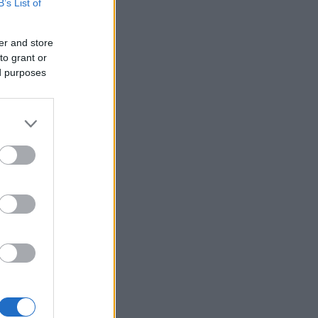
B’s List of
er and store
to grant or
ed purposes