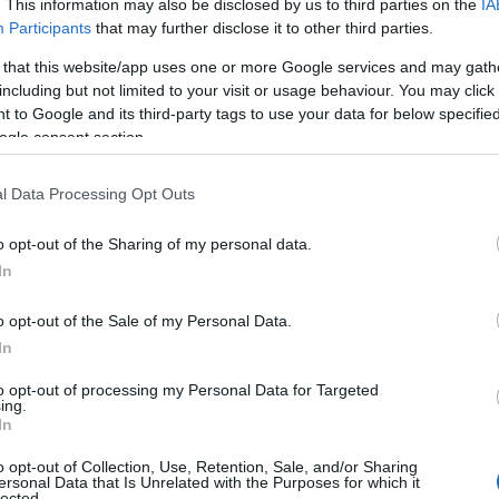
. This information may also be disclosed by us to third parties on the
IA
ραιτέρω ενίσχυση των ΠΠΣ, στο πλαίσιο της
Participants
that may further disclose it to other third parties.
μιση της δημόσιας εκπαίδευσης όλων των
 that this website/app uses one or more Google services and may gath
including but not limited to your visit or usage behaviour. You may click 
 to Google and its third-party tags to use your data for below specifi
ogle consent section.
εργασίας τους αποφοίτους με τίτλους
l Data Processing Opt Outs
ευσης από χώρες της ΕΕ και τρίτες χώρες. Η
επαναφέρει τη δυνατότητα αναγνώρισης της
o opt-out of the Sharing of my personal data.
 τίτλων σπουδών τριτοβάθμιας εκπαίδευσης
In
ίτων χωρών. Περαιτέρω, διατηρεί τη δυνατότητα
 προσόντων, σύμφωνα με την Οδηγία
o opt-out of the Sale of my Personal Data.
ηκε στην ελληνική έννομη τάξη με το Π.Δ.
In
υκολύνει, διαδικαστικά, τη διεκπεραίωση των
to opt-out of processing my Personal Data for Targeted
ν ότι οι μεγάλες χρονικές καθυστερήσεις που
ing.
In
υργία του ΣΑΕΠ, κρατούν παγιδευμένους
ουν ευθέως ζητήματα συμβατότητας του
o opt-out of Collection, Use, Retention, Sale, and/or Sharing
ersonal Data that Is Unrelated with the Purposes for which it
οχρεώσεις που απορρέουν για τα κράτη-μέλη
lected.