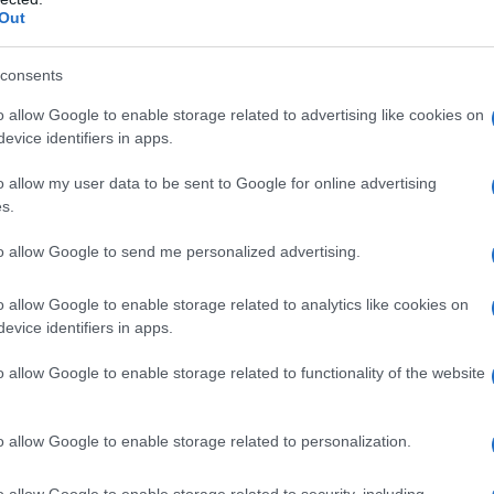
Out
consents
ν ελεύθερης πρόσβασης
o allow Google to enable storage related to advertising like cookies on
ολές της χώρας μας. Για τη διατήρηση του
evice identifiers in apps.
τριτοβάθμιας εκπαίδευσης, με την προς
 ενιαία αντιμετώπισή τους ως σχολών, στις
o allow my user data to be sent to Google for online advertising
φερομένων θα γίνεται μόνο μέσω πανελλαδικών
s.
αφώς, η άρση της αδικαιολόγητης
to allow Google to send me personalized advertising.
χολές “ελεύθερης πρόσβασης” και σε σχολές
ν”.
o allow Google to enable storage related to analytics like cookies on
evice identifiers in apps.
ν αποφοίτων στη τριτοβάθμια εκπαίδευση
o allow Google to enable storage related to functionality of the website
λιξία για τους παλαιούς αποφοίτους. Με την
θμιση παρέχεται η δυνατότητα σε όλους τους
o allow Google to enable storage related to personalization.
, σε όσους αποφοίτησαν μέχρι και το
 οποίοι επιθυμούν να συμμετάσχουν στις
o allow Google to enable storage related to security, including