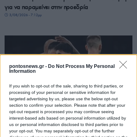
για να παραμείνει στην προεδρία
3/08/2026 - 7:12μμ
pontosnews.gr -
Do Not Process My Personal
Information
If you wish to opt-out of the sale, sharing to third parties, or
processing of your personal or sensitive information for
ΑΘΛΗΤΙΣΜΟΣ
targeted advertising by us, please use the below opt-out
section to confirm your selection. Please note that after your
Conference League: Με τον ηττημένο του
opt-out request is processed you may continue seeing
Χράντετς Κράλοβε – Μπεσίκτας ο Παναθηναϊκός
interest-based ads based on personal information utilized by
– Ο αντίπαλος του ΠΑΟΚ
us or personal information disclosed to third parties prior to
your opt-out. You may separately opt-out of the further
3/08/2026 - 3:50μμ