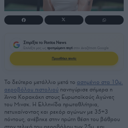
Στηρίξτε το Pontos News
Επιλέξτε μας ως
προτιμώμενη πηγή
στην Αναζήτηση Google
Προσθήκη πηγής
Το δεύτερο μετάλλιο μετά το
ασημένιο στα 10μ.
αεροβόλου πιστολιού
πανηγύρισε σήμερα η
Άννα Κορακάκη στους Ευρωπαϊκούς Αγώνες
του Μινσκ. Η Ελληνίδα πρωταθλήτρια,
πετυχαίνοντας και ρεκόρ αγώνων με 35+3
πόντους, ανέβηκε στην πρώτη θέση του βάθρου
στον τελικό του αεροβόλου των 25μ. και