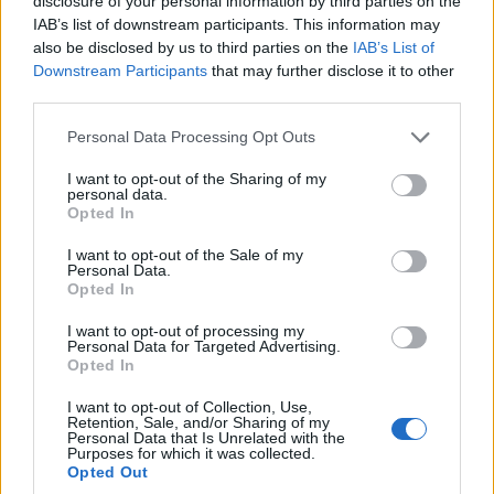
disclosure of your personal information by third parties on the
IAB’s list of downstream participants. This information may
also be disclosed by us to third parties on the
IAB’s List of
Downstream Participants
that may further disclose it to other
third parties.
Please note that this website/app uses one or more Google
Personal Data Processing Opt Outs
services and may gather and store information including but
not limited to your visit or usage behaviour. You may click to
I want to opt-out of the Sharing of my
personal data.
grant or deny consent to Google and its third-party tags to
Opted In
use your data for below specified purposes in below Google
consent section.
I want to opt-out of the Sale of my
Personal Data.
ΑΘΛΗΤΙΣΜΟΣ
Opted In
Europa League: Με τον ηττημένο του Λέφσκι
I want to opt-out of processing my
Personal Data for Targeted Advertising.
Σόφιας – Καϊράτ Αλμάτι ο ΠΑΟΚ – Απέφυγε τα
Opted In
μεγαθήρια ο ΟΦΗ
I want to opt-out of Collection, Use,
3/08/2026 - 2:40μμ
Retention, Sale, and/or Sharing of my
Personal Data that Is Unrelated with the
Purposes for which it was collected.
Opted Out