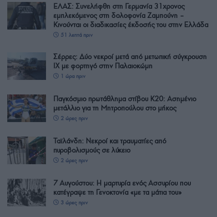
ΕΛΑΣ: Συνελήφθη στη Γερμανία 31χρονος
εμπλεκόμενος στη δολοφονία Ζαμπούνη –
Κινούνται οι διαδικασίες έκδοσής του στην Ελλάδα
51 λεπτά πριν
Σέρρες: Δύο νεκροί μετά από μετωπική σύγκρουση
ΙΧ με φορτηγό στην Παλαιοκώμη
1 ώρα πριν
Παγκόσμιο πρωτάθλημα στίβου Κ20: Ασημένιο
μετάλλιο για τη Μητροπούλου στο μήκος
2 ώρες πριν
Ταϊλάνδη: Νεκροί και τραυματίες από
πυροβολισμούς σε λύκειο
2 ώρες πριν
7 Αυγούστου: Η μαρτυρία ενός Ασσυρίου που
κατέγραψε τη Γενοκτονία «με τα μάτια του»
3 ώρες πριν