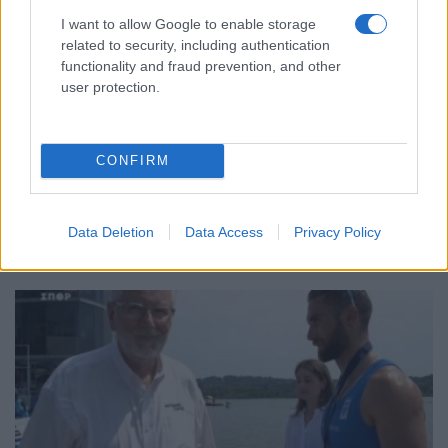
I want to allow Google to enable storage
related to security, including authentication
functionality and fraud prevention, and other
user protection.
ΑΘΛΗΤΙΣΜΟΣ
Γκεβόργκ Χαρουτιουνιάν: Χάλκινο στο
CONFIRM
Παγκόσμιο πρωτάθλημα πάλης με… σπασμένο
χέρι
3/08/2026 - 11:28πμ
Data Deletion
Data Access
Privacy Policy