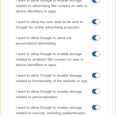
I want to allow Google to enable storage
ΚΟΣΜΟΣ
related to advertising like cookies on web or
device identifiers in apps.
Το Ιράν κρατά «κλειδωμένο» το Ορμούζ – Ο
I want to allow my user data to be sent to
βαρύς λογαριασμός που στέλνει στις ΗΠΑ
Google for online advertising purposes.
9/08/2026 - 10:58πμ
I want to allow Google to send me
personalized advertising.
I want to allow Google to enable storage
related to analytics like cookies on web or
device identifiers in apps.
I want to allow Google to enable storage
related to functionality of the website or app.
I want to allow Google to enable storage
related to personalization.
ΕΛΛΑΔΑ
Η χώρα σε «πυριτιδαποθήκη» για τρεις ημέρες:
I want to allow Google to enable storage
related to security, including authentication