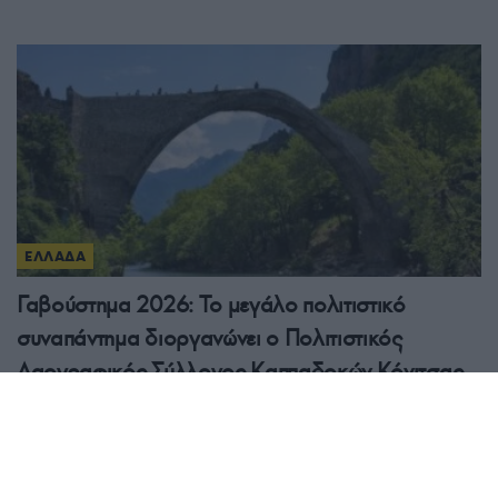
ΕΛΛΑΔΑ
Γαβούστημα 2026: Το μεγάλο πολιτιστικό
συναπάντημα διοργανώνει ο Πολιτιστικός
Λαογραφικός Σύλλογος Καππαδοκών Κόνιτσας
«Οι Ρίζες»
8/08/2026 - 12:15μμ