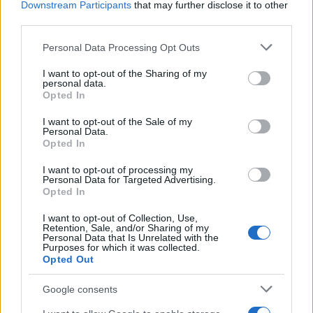
Downstream Participants
that may further disclose it to other
third parties.
Please note that this website/app uses one or more Google
Personal Data Processing Opt Outs
services and may gather and store information including but
not limited to your visit or usage behaviour. You may click to
I want to opt-out of the Sharing of my
ΕΛΛΑΔΑ
personal data.
grant or deny consent to Google and its third-party tags to
Opted In
use your data for below specified purposes in below Google
Πινακίδες κυκλοφορίας με ψηφιακή αίτηση: Τι
consent section.
I want to opt-out of the Sale of my
αλλάζει και ποια θα είναι η διαδικασία
Personal Data.
Opted In
9/08/2026 - 12:10μμ
I want to opt-out of processing my
Personal Data for Targeted Advertising.
Opted In
I want to opt-out of Collection, Use,
Retention, Sale, and/or Sharing of my
Personal Data that Is Unrelated with the
Purposes for which it was collected.
Opted Out
Google consents