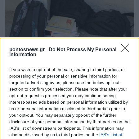
pontosnews.gr -
Do Not Process My Personal
ΕΛΛΑΔΑ
Information
Πολλαπλό βιβλίο: Τι αλλάζει για μαθητές και
If you wish to opt-out of the sale, sharing to third parties, or
εκπαιδευτικούς – Πότε έρχονται τα νέα σχολικά
processing of your personal or sensitive information for
targeted advertising by us, please use the below opt-out
βιβλία
section to confirm your selection. Please note that after your
9/08/2026 - 1:19μμ
opt-out request is processed you may continue seeing
interest-based ads based on personal information utilized by
us or personal information disclosed to third parties prior to
your opt-out. You may separately opt-out of the further
disclosure of your personal information by third parties on the
IAB’s list of downstream participants. This information may
also be disclosed by us to third parties on the
IAB’s List of