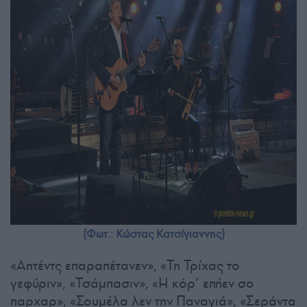
(Φωτ.: Κώστας Κατσίγιαννης)
«Αητέντς επαραπέτανεν», «Τη Τρίχας το
γεφύριν», «Τσάμπασιν», «Η κόρ’ επήεν σο
παρχαρ», «Σουμέλα λεν την Παναγιά», «Σεράντα