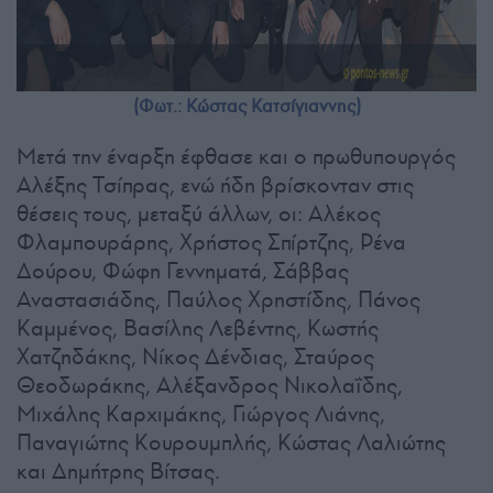
(Φωτ.: Κώστας Κατσίγιαννης)
Μετά την έναρξη έφθασε και ο πρωθυπουργός
Αλέξης Τσίπρας, ενώ ήδη βρίσκονταν στις
θέσεις τους, μεταξύ άλλων, οι: Αλέκος
Φλαμπουράρης, Χρήστος Σπίρτζης, Ρένα
Δούρου, Φώφη Γεννηματά, Σάββας
Αναστασιάδης, Παύλος Χρηστίδης, Πάνος
Καμμένος, Βασίλης Λεβέντης, Κωστής
Χατζηδάκης, Νίκος Δένδιας, Σταύρος
Θεοδωράκης, Αλέξανδρος Νικολαΐδης,
Μιχάλης Καρχιμάκης, Γιώργος Λιάνης,
Παναγιώτης Κουρουμπλής, Κώστας Λαλιώτης
και Δημήτρης Βίτσας.