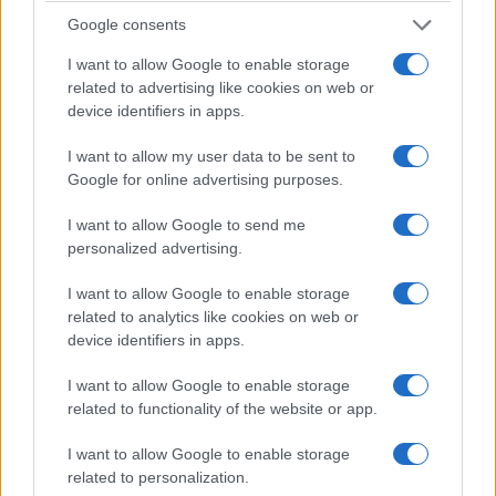
πριν στην Αρμενία και προσφάτως στη Συρία,
Google consents
από όπου και κατάγομαι. Το μήνυμά μου είναι
να μην διαπραχθεί ποτέ ξανά γενοκτονία».
I want to allow Google to enable storage
related to advertising like cookies on web or
device identifiers in apps.
I want to allow my user data to be sent to
Ο νεαρός λυράρης Χρήστος Καλιοντζίδης
Google for online advertising purposes.
εξέφρασε την άποψη ότι «για θέματα όπως η
I want to allow Google to send me
Γενοκτονία, οφείλουμε να περνάμε τα μηνύματα
personalized advertising.
μέσα από τέτοιες εκδηλώσεις και πολιτιστικές
δράσεις. Ωραίες είναι οι πορείες και οι
I want to allow Google to enable storage
διαδηλώσεις, πάντα χρειάζονται. Άλλωστε τους
related to analytics like cookies on web or
device identifiers in apps.
Πόντιους μας εκφράζει η επαναστατική διάθεση
λόγω ιδιοσυγκρασίας. Ωστόσο θεωρώ πως
I want to allow Google to enable storage
βραδιές σαν την σημερινή πρέπει να γίνουν πολύ
related to functionality of the website or app.
περισσότερες για να περάσουμε πολλά
I want to allow Google to enable storage
περισσότερα μηνύματα σε μεγαλύτερη μάζα
related to personalization.
κόσμου, μια και ο πολιτισμός και η μουσική