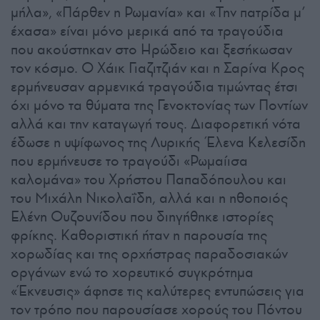
μήλα», «Πάρθεν η Ρωμανία» και «Την πατρίδα μ’
έχασα» είναι μόνο μερικά από τα τραγούδια
που ακούστηκαν στο Ηρώδειο και ξεσήκωσαν
τον κόσμο. Ο Χάικ Γιαζιτζιάν και η Σαρίνα Κρος
ερμήνευσαν αρμενικά τραγούδια τιμώντας έτσι
όχι μόνο τα θύματα της Γενοκτονίας των Ποντίων
αλλά και την καταγωγή τους. Διαφορετική νότα
έδωσε η υψίφωνος της Λυρικής Έλενα Κελεσίδη
που ερμήνευσε το τραγούδι «Ρωμαίισα
καλομάνα» του Χρήστου Παπαδόπουλου και
του Μιχάλη Νικολαΐδη, αλλά και η ηθοποιός
Ελένη Ουζουνίδου που διηγήθηκε ιστορίες
φρίκης. Καθοριστική ήταν η παρουσία της
χορωδίας και της ορχήστρας παραδοσιακών
οργάνων ενώ το χορευτικό συγκρότημα
«Έκνευσις» άφησε τις καλύτερες εντυπώσεις για
τον τρόπο που παρουσίασε χορούς του Πόντου