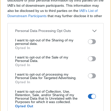
disclosure of your personal information by third parties on the
IAB’s list of downstream participants. This information may
also be disclosed by us to third parties on the
IAB’s List of
Downstream Participants
that may further disclose it to other
third parties.
Please note that this website/app uses one or more Google
Personal Data Processing Opt Outs
services and may gather and store information including but
not limited to your visit or usage behaviour. You may click to
I want to opt-out of the Sharing of my
personal data.
grant or deny consent to Google and its third-party tags to
Opted In
use your data for below specified purposes in below Google
consent section.
I want to opt-out of the Sale of my
Personal Data.
(Φωτ.: Πόπη Παπαγεωργίου)
Opted In
Ο αρμενικής καταγωγής Χάικ Γιαζιτζιάν, αφού
I want to opt-out of processing my
Personal Data for Targeted Advertising.
τόνισε πως «Ήταν όλα άψογα», πρόσθεσε:
Opted In
«Όλοι κάνουμε λάθη, ωστόσο αυτό που
I want to opt-out of Collection, Use,
ευχόμαστε είναι να μαθαίνουμε από αυτά ώστε
Retention, Sale, and/or Sharing of my
Personal Data that Is Unrelated with the
να μην επαναλαμβάνονται. Πριν από 100
Purposes for which it was collected.
χρόνια διέπραξαν γενοκτονία στον Πόντο, λίγο
Opted Out