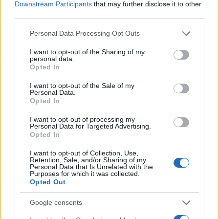
Downstream Participants
that may further disclose it to other
third parties.
Please note that this website/app uses one or more Google
Personal Data Processing Opt Outs
services and may gather and store information including but
not limited to your visit or usage behaviour. You may click to
I want to opt-out of the Sharing of my
personal data.
grant or deny consent to Google and its third-party tags to
Opted In
use your data for below specified purposes in below Google
consent section.
I want to opt-out of the Sale of my
Personal Data.
ΕΛΛΑΔΑ
Opted In
Αθηνών-Σουνίου: ΙΧ συγκρούστηκε με μηχανή της
I want to opt-out of processing my
Personal Data for Targeted Advertising.
ΔΙΑΣ – Τραυματίστηκαν δύο αστυνομικοί
Opted In
9/08/2026 - 8:33πμ
I want to opt-out of Collection, Use,
Retention, Sale, and/or Sharing of my
Personal Data that Is Unrelated with the
Purposes for which it was collected.
Opted Out
Google consents