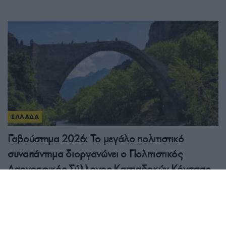
ΕΛΛΑΔΑ
Γαβούστημα 2026: Το μεγάλο πολιτιστικό
συναπάντημα διοργανώνει ο Πολιτιστικός
Λαογραφικός Σύλλογος Καππαδοκών Κόνιτσας
«Οι Ρίζες»
8/08/2026 - 12:15μμ