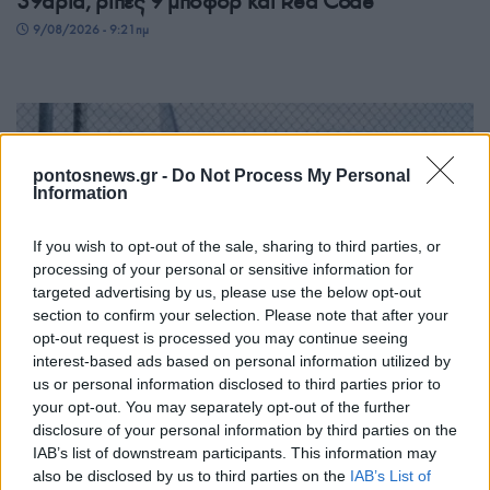
39άρια, ριπές 9 μποφόρ και Red Code
9/08/2026 - 9:21πμ
pontosnews.gr -
Do Not Process My Personal
Information
If you wish to opt-out of the sale, sharing to third parties, or
processing of your personal or sensitive information for
targeted advertising by us, please use the below opt-out
ΚΟΣΜΟΣ
section to confirm your selection. Please note that after your
opt-out request is processed you may continue seeing
Γερμανία: Το drone με εκρηκτικά στη Λειψία και ο
interest-based ads based on personal information utilized by
us or personal information disclosed to third parties prior to
«ακήρυχτος» πόλεμος κατά της Ευρώπης
your opt-out. You may separately opt-out of the further
9/08/2026 - 8:57πμ
disclosure of your personal information by third parties on the
IAB’s list of downstream participants. This information may
also be disclosed by us to third parties on the
IAB’s List of