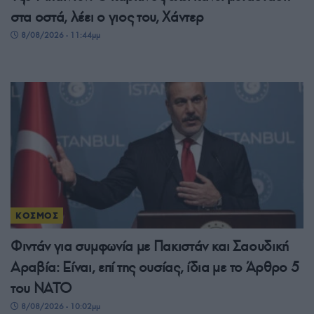
στα οστά, λέει ο γιος του, Χάντερ
8/08/2026 - 11:44μμ
ΚΟΣΜΟΣ
Φιντάν για συμφωνία με Πακιστάν και Σαουδική
Αραβία: Είναι, επί της ουσίας, ίδια με το Άρθρο 5
του ΝΑΤΟ
8/08/2026 - 10:02μμ