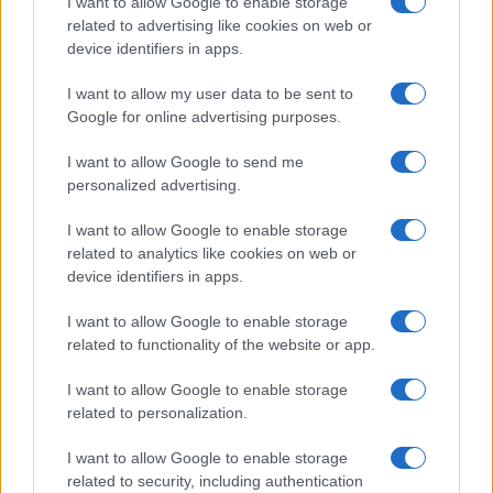
I want to allow Google to enable storage
related to advertising like cookies on web or
device identifiers in apps.
I want to allow my user data to be sent to
ΕΛΛΑΔΑ
Google for online advertising purposes.
Καιρός: Σταθερά αυγουστιάτικη εικόνα και
I want to allow Google to send me
personalized advertising.
σήμερα – Δεν θα ξεπεράσει τους 37°C το
θερμόμετρο στις περισσότερες περιοχές
I want to allow Google to enable storage
related to analytics like cookies on web or
9/08/2026 - 8:10πμ
device identifiers in apps.
I want to allow Google to enable storage
related to functionality of the website or app.
I want to allow Google to enable storage
related to personalization.
I want to allow Google to enable storage
related to security, including authentication