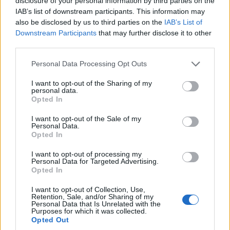
disclosure of your personal information by third parties on the
IAB’s list of downstream participants. This information may
also be disclosed by us to third parties on the
IAB’s List of
Downstream Participants
that may further disclose it to other
third parties.
Please note that this website/app uses one or more Google
Personal Data Processing Opt Outs
services and may gather and store information including but
not limited to your visit or usage behaviour. You may click to
I want to opt-out of the Sharing of my
personal data.
grant or deny consent to Google and its third-party tags to
Opted In
use your data for below specified purposes in below Google
ΠΙΣΤΗ
consent section.
I want to opt-out of the Sale of my
Personal Data.
Αρχιεπισκοπή Αμερικής: Ο Ελπιδοφόρος δεν
Opted In
έκανε δεκτή την παραίτηση του διευθυντή του
I want to opt-out of processing my
Personal Data for Targeted Advertising.
οίκου ευγηρίας του Αγίου Μιχαήλ
Opted In
11/07/2026 - 11:26πμ
I want to opt-out of Collection, Use,
Retention, Sale, and/or Sharing of my
Personal Data that Is Unrelated with the
Purposes for which it was collected.
Opted Out