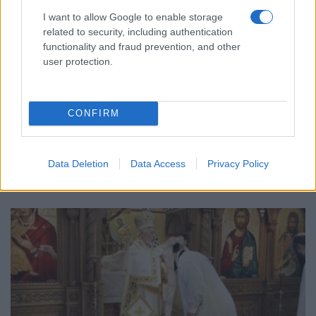
I want to allow Google to enable storage
related to security, including authentication
functionality and fraud prevention, and other
user protection.
ΠΙΣΤΗ
Αγία Κυριακή στον Βόσπορο: Τα δύο αγιάσματα
CONFIRM
της Μητρόπολης Δέρκων που κρατούν ζωντανή τη
μνήμη της Πόλης
8/07/2026 - 12:09μμ
Data Deletion
Data Access
Privacy Policy