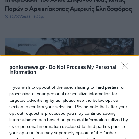
Παρών ο Αρχιεπίσκοπος Αμερικής Ελπιδοφόρος
12/07/2026 - 8:52μμ
pontosnews.gr -
Do Not Process My Personal
Information
If you wish to opt-out of the sale, sharing to third parties, or
processing of your personal or sensitive information for
ΠΙΣΤΗ
targeted advertising by us, please use the below opt-out
section to confirm your selection. Please note that after your
Παναγία Σουμελά: Το πρόγραμμα των
opt-out request is processed you may continue seeing
Ακολουθιών έως τον Δεκαπενταύγουστο
interest-based ads based on personal information utilized by
us or personal information disclosed to third parties prior to
12/07/2026 - 12:29μμ
your opt-out. You may separately opt-out of the further