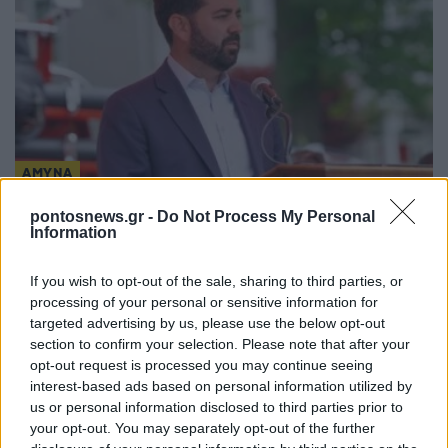
ΑΜΥΝΑ
F-35: Επιστολή Ρεπουμπλικάνου βουλευτή στον
pontosnews.gr -
Do Not Process My Personal
Information
Ντόναλντ Τραμπ για να μπλοκαριστεί η πώληση
των μαχητικών στην Τουρκία
If you wish to opt-out of the sale, sharing to third parties, or
processing of your personal or sensitive information for
2/07/2026 - 9:54πμ
targeted advertising by us, please use the below opt-out
section to confirm your selection. Please note that after your
opt-out request is processed you may continue seeing
interest-based ads based on personal information utilized by
us or personal information disclosed to third parties prior to
your opt-out. You may separately opt-out of the further