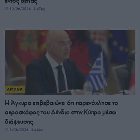
εντός 8ετίας
10/06/2026 - 3:47μμ
ΑΜΥΝΑ
Η Άγκυρα επιβεβαιώνει ότι παρενόχλησε το
αεροσκάφος του Δένδια στην Κύπρο μέσω
διάψευσης
8/06/2026 - 6:46μμ