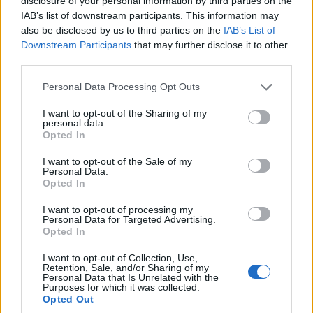
disclosure of your personal information by third parties on the
IAB’s list of downstream participants. This information may
also be disclosed by us to third parties on the
IAB’s List of
Downstream Participants
that may further disclose it to other
third parties.
ΑΜΥΝΑ
Please note that this website/app uses one or more Google
Personal Data Processing Opt Outs
services and may gather and store information including but
Αίγυπτος: Η Πολεμική Αεροπορία αποκατέστησε
not limited to your visit or usage behaviour. You may click to
I want to opt-out of the Sharing of my
personal data.
το Μνημείο των Ελλήνων Πολεμιστών στο Κάιρο
grant or deny consent to Google and its third-party tags to
Opted In
use your data for below specified purposes in below Google
26/06/2026 - 11:06μμ
consent section.
I want to opt-out of the Sale of my
Personal Data.
Opted In
I want to opt-out of processing my
Personal Data for Targeted Advertising.
Opted In
I want to opt-out of Collection, Use,
Retention, Sale, and/or Sharing of my
Personal Data that Is Unrelated with the
Purposes for which it was collected.
Opted Out