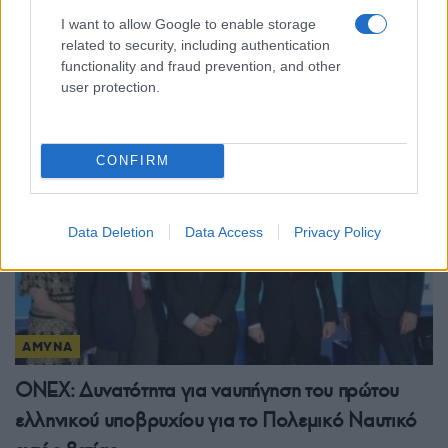
Η Ελλάδα υπέγραψε τη συμμετοχή της στο
I want to allow Google to enable storage
πρόγραμμα SAFE – Δήλωση του αρμόδιου
related to security, including authentication
επιτρόπου Α. Κουμπίλιους
functionality and fraud prevention, and other
user protection.
13/06/2026 - 6:33μμ
CONFIRM
Data Deletion
Data Access
Privacy Policy
ΑΜΥΝΑ
ONEX: Δυνατότητα για ναυπήγηση του πρώτου
ελληνικού υποβρυχίου για το Πολεμικό Ναυτικό