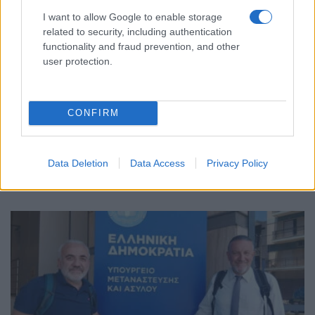
I want to allow Google to enable storage
related to security, including authentication
functionality and fraud prevention, and other
user protection.
ΠΟΝΤΟΣ
Ματσούκα Πόντου: Η χαμένη εκκλησία των
CONFIRM
Ταξιαρχών και το μυστήριο της Παναγίας
Πονολύτριας
Data Deletion
Data Access
Privacy Policy
4/08/2026 - 8:17μμ