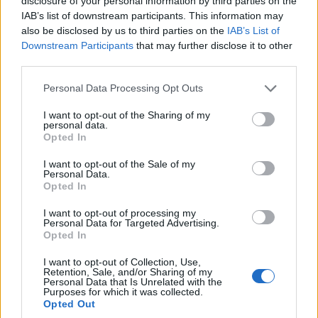
ιστορική μονή Μεταμορφώσεως του Σωτήρος
disclosure of your personal information by third parties on the
IAB’s list of downstream participants. This information may
6/08/2026 - 1:41μμ
also be disclosed by us to third parties on the
IAB’s List of
Downstream Participants
that may further disclose it to other
third parties.
Please note that this website/app uses one or more Google
Personal Data Processing Opt Outs
services and may gather and store information including but
not limited to your visit or usage behaviour. You may click to
I want to opt-out of the Sharing of my
personal data.
grant or deny consent to Google and its third-party tags to
Opted In
use your data for below specified purposes in below Google
consent section.
I want to opt-out of the Sale of my
Personal Data.
Opted In
ΠΟΝΤΟΣ
I want to opt-out of processing my
Personal Data for Targeted Advertising.
Η μεγάλη εορτή της Μεταμορφώσεως του
Opted In
Σωτήρος και η Αγία Σοφία της Τραπεζούντας
I want to opt-out of Collection, Use,
Retention, Sale, and/or Sharing of my
6/08/2026 - 9:03πμ
Personal Data that Is Unrelated with the
Purposes for which it was collected.
Opted Out