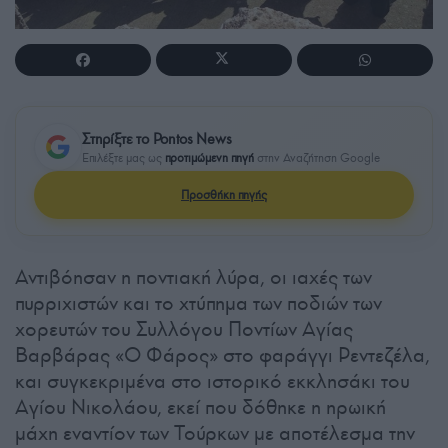
Στηρίξτε το Pontos News
Επιλέξτε μας ως
προτιμώμενη πηγή
στην Αναζήτηση Google
Προσθήκη πηγής
Αντιβόησαν η ποντιακή λύρα, οι ιαχές των
πυρριχιστών και το χτύπημα των ποδιών των
χορευτών του Συλλόγου Ποντίων Αγίας
Βαρβάρας «Ο Φάρος» στο φαράγγι Ρεντεζέλα,
και συγκεκριμένα στο ιστορικό εκκλησάκι του
Αγίου Νικολάου, εκεί που δόθηκε η ηρωική
μάχη εναντίον των Τούρκων με αποτέλεσμα την