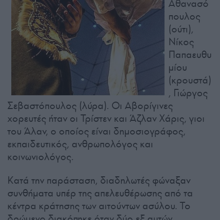
Αθανασό
πουλος
(ούτι),
Νίκος
Παπαευθυ
μίου
(κρουστά)
, Γιώργος
Σεβαστόπουλος (λύρα). Οι Αβορίγινες
χορευτές ήταν οι Τρίστεν και Άζλαν Χάρις, γιοι
του Άλαν, ο οποίος είναι δημοσιογράφος,
εκπαιδευτικός, ανθρωπολόγος και
κοινωνιολόγος.
Κατά την παράσταση, διαδηλωτές φώναξαν
συνθήματα υπέρ της απελευθέρωσης από τα
κέντρα κράτησης των αιτούντων ασύλου. Το
δρώμενο διακόπηκε όταν δύο εξ αυτών