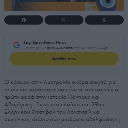
Στηρίξτε το Pontos News
Επιλέξτε μας ως
προτιμώμενη πηγή
στην Αναζήτηση Google
Προσθήκη πηγής
Ο κόσμος στην Αυστραλία ακόμα συζητά για
αυτήν την παράσταση που ένωσε στη σκηνή για
πρώτη φορά στην ιστορία Πόντιους και
Αβορίγινες. Έγινε στο πλαίσιο του 29ου
Ελληνικού Φεστιβάλ του Λόνσντεϊλ και
συγκίνησε, στέλνοντας μηνύματα αδελφοσύνης.