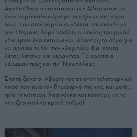
Έκλαψαν οι Έλληνες όταν την άκουσαν…
Ακολούθησε η παράσταση των Αβοριγίνων με
έναν χορό-καλωσόρισμα των ξένων στη χώρα
τους, που στην πορεία συνδέεται επί σκηνής με
τον 18χρονο Χάρη Τσαΐρη, ο οποίος τραγουδά
«Να έμνεν ένα πετούμενο», δίνοντας το σήμα για
να αρχίσει το τίκ’ των «Ακριτών». Και έπειτα
λέτσι, λετσίνα και χερανίτσα. Τα κορίτσια
χόρεψαν τερς και τίκ’ Νικοπόλεως.
Έπειτα ξανά οι Αβορίγινες σε έναν τελετουργικό
χορό που τιμά τον δημιουργό της γης, και μετά…
τρία τη κότσαρι, λαφράγκα και κότσαρι, με το
ντιντζεριντού να κρατά ρυθμό!