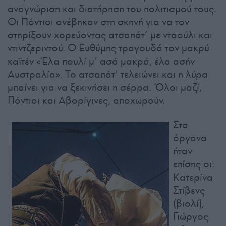
αναγνώριση και διατήρηση του πολιτισμού τους.
Οι Πόντιοι ανέβηκαν στη σκηνή για να τον
στηρίξουν χορεύοντας ατσαπάτ’ με νταούλι και
ντιντζεριντού. Ο Ευθύμης τραγουδά τον μακρύ
καϊτέν «Έλα πουλί μ’ ασά μακρά, έλα ασήν
Αυστραλία». Το ατσαπάτ’ τελειώνει και η λύρα
μπαίνει για να ξεκινήσει η σέρρα. Όλοι μαζί,
Πόντιοι και Αβορίγινες, αποχωρούν.
Στα
όργανα
ήταν
επίσης οι:
Κατερίνα
Στίβενς
(βιολί),
Γιώργος