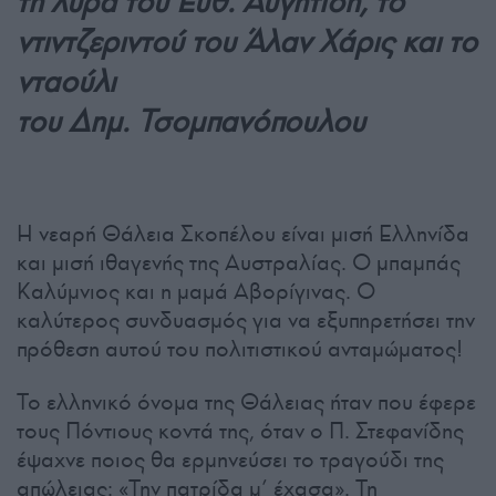
τη λύρα του Ευθ. Αυγητίδη, το
ντιντζεριντού του Άλαν Χάρις και το
νταούλι
του Δημ. Τσομπανόπουλου
Η νεαρή Θάλεια Σκοπέλου είναι μισή Ελληνίδα
και μισή ιθαγενής της Αυστραλίας. Ο μπαμπάς
Καλύμνιος και η μαμά Αβορίγινας. Ο
καλύτερος συνδυασμός για να εξυπηρετήσει την
πρόθεση αυτού του πολιτιστικού ανταμώματος!
Το ελληνικό όνομα της Θάλειας ήταν που έφερε
τους Πόντιους κοντά της, όταν ο Π. Στεφανίδης
έψαχνε ποιος θα ερμηνεύσει το τραγούδι της
απώλειας: «Την πατρίδα μ’ έχασα». Τη