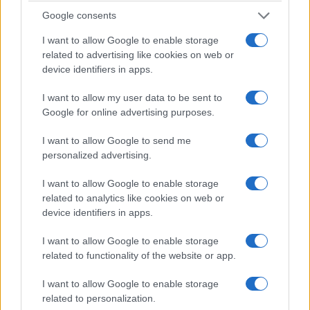
Ελλήνων μεταναστών μέσα από 500 αντικείμενα –
Google consents
Η ζωή, οι μνήμες και τα «φυλαχτά» μιας
ολόκληρης γενιάς
I want to allow Google to enable storage
related to advertising like cookies on web or
2/08/2026 - 10:01πμ
device identifiers in apps.
I want to allow my user data to be sent to
Google for online advertising purposes.
I want to allow Google to send me
personalized advertising.
I want to allow Google to enable storage
related to analytics like cookies on web or
device identifiers in apps.
ΟΜΟΓΕΝΕΙΑ
I want to allow Google to enable storage
related to functionality of the website or app.
Όταν τα αρχεία κρατούν ζωντανή τη μνήμη της
I want to allow Google to enable storage
ελληνικής διασποράς στη Μελβούρνη
related to personalization.
1/08/2026 - 11:08μμ