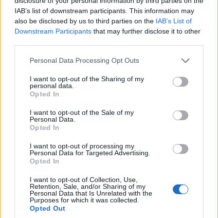
disclosure of your personal information by third parties on the
ΟΜΟΓΕΝΕΙΑ
IAB’s list of downstream participants. This information may
also be disclosed by us to third parties on the
IAB’s List of
Αυστραλία: Η Αρχιεπισκοπή καλεί τους ομογενείς
Downstream Participants
that may further disclose it to other
third parties.
να δηλώσουν «Greek Orthodox» στην Απογραφή
3/08/2026 - 3:04μμ
Please note that this website/app uses one or more Google
Personal Data Processing Opt Outs
services and may gather and store information including but
not limited to your visit or usage behaviour. You may click to
I want to opt-out of the Sharing of my
personal data.
grant or deny consent to Google and its third-party tags to
Opted In
use your data for below specified purposes in below Google
consent section.
I want to opt-out of the Sale of my
Personal Data.
Opted In
I want to opt-out of processing my
Personal Data for Targeted Advertising.
Opted In
I want to opt-out of Collection, Use,
ΟΜΟΓΕΝΕΙΑ
Retention, Sale, and/or Sharing of my
Personal Data that Is Unrelated with the
Purposes for which it was collected.
Από την Ελλάδα στη Μελβούρνη: Οι ιστορίες των
Opted Out