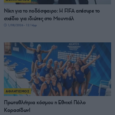
Νίκη για το ποδόσφαιρο: Η FIFA απέσυρε το
σχέδιο για ιδιώτες στο Μουντιάλ
1/08/2026 - 12:14μμ
ΑΘΛΗΤΙΣΜΟΣ
Πρωταθλήτρια κόσμου η Εθνική Πόλο
Κορασίδων!