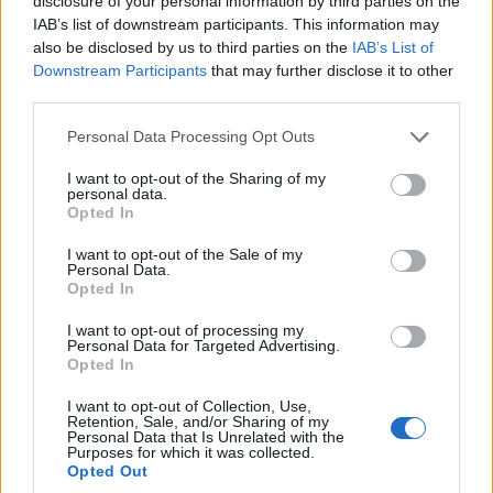
disclosure of your personal information by third parties on the
– Ο αντίπαλος του ΠΑΟΚ
IAB’s list of downstream participants. This information may
also be disclosed by us to third parties on the
IAB’s List of
3/08/2026 - 3:50μμ
Downstream Participants
that may further disclose it to other
third parties.
Please note that this website/app uses one or more Google
Personal Data Processing Opt Outs
services and may gather and store information including but
not limited to your visit or usage behaviour. You may click to
I want to opt-out of the Sharing of my
personal data.
grant or deny consent to Google and its third-party tags to
Opted In
use your data for below specified purposes in below Google
consent section.
I want to opt-out of the Sale of my
Personal Data.
Opted In
I want to opt-out of processing my
ΑΘΛΗΤΙΣΜΟΣ
Personal Data for Targeted Advertising.
Opted In
Europa League: Με τον ηττημένο του Λέφσκι
I want to opt-out of Collection, Use,
Σόφιας – Καϊράτ Αλμάτι ο ΠΑΟΚ – Απέφυγε τα
Retention, Sale, and/or Sharing of my
Personal Data that Is Unrelated with the
μεγαθήρια ο ΟΦΗ
Purposes for which it was collected.
Opted Out
3/08/2026 - 2:40μμ