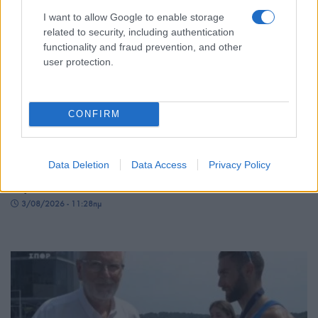
I want to allow Google to enable storage
related to security, including authentication
functionality and fraud prevention, and other
user protection.
ΑΘΛΗΤΙΣΜΟΣ
CONFIRM
Γκεβόργκ Χαρουτιουνιάν: Χάλκινο στο
Παγκόσμιο πρωτάθλημα πάλης με… σπασμένο
Data Deletion
Data Access
Privacy Policy
χέρι
3/08/2026 - 11:28πμ