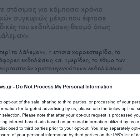
ε στάσιμος για κάμποσα χρόνια
χών συγκυριών, μέχρι που έφτασε
 δικές του εκδηλώσεις-θεσμό όπως
λάλεμαν».
τερί το λάλεμαν», η ετήσια χοροεσπερίδα, τα
άφορες εκδηλώσεις και ημερίδες, το έθιμο των
εορταστικών χριστουγεννιάτικων εκδηλώσεων
 τις καθιερωμένες ετήσιες δράσεις του
ws.gr -
Do Not Process My Personal Information
to opt-out of the sale, sharing to third parties, or processing of your per
formation for targeted advertising by us, please use the below opt-out s
r selection. Please note that after your opt-out request is processed y
eing interest-based ads based on personal information utilized by us or
disclosed to third parties prior to your opt-out. You may separately opt-
losure of your personal information by third parties on the IAB’s list of