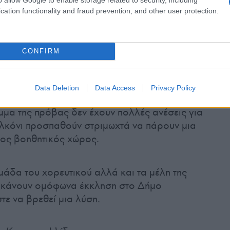
cation functionality and fraud prevention, and other user protection.
CONFIRM
Data Deletion
Data Access
Privacy Policy
ιμμα της πρόβας δεν έχουν πολλές ανέσεις για
αλκόνι προσπαθούν στριμωχτά να πάρουν μια
ος βοηθητικός χώρος.
μάδα του χορευτικού αλλά και τα μέλη της
 κάνουν ομόφωνα έκκληση στο Δήμο
τε να βρεθεί μια λύση.