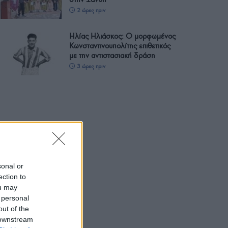
2 ώρες πριν
Ηλίας Ηλιάσκος: Ο μορφωμένος
Κωνσταντινουπολίτης επιθετικός
με την αντιστασιακή δράση
3 ώρες πριν
sonal or
ection to
ou may
 personal
out of the
 downstream