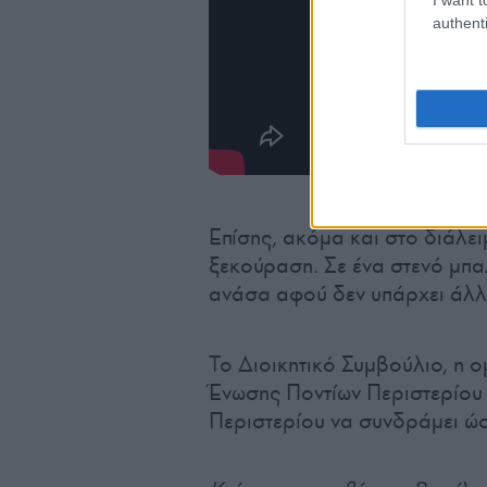
authenti
Επίσης, ακόμα και στο διάλε
ξεκούραση. Σε ένα στενό μπ
ανάσα αφού δεν υπάρχει άλλ
Το Διοικητικό Συμβούλιο, η ο
Ένωσης Ποντίων Περιστερίου
Περιστερίου να συνδράμει ώσ