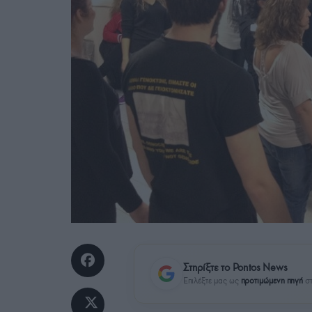
Στηρίξτε το Pontos News
Επιλέξτε μας ως
προτιμώμενη πηγή
στ