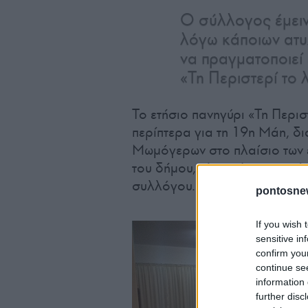
Ο σύλλογος έμειν
λόγω κάποιων ατυ
να πραγματοποιεί
«Τη Περιστερί το 
Το ετήσιο πανηγύρι «Τη Περισ
περίπτερα για τη 19η Μάη, δι
Μωμόγερων στο πλαίσιο των 
του δήμου, είναι κάποιες από
συλλόγου.
pontosne
If you wish 
sensitive in
confirm you
continue se
information 
further disc