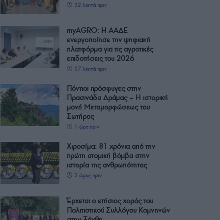
32 λεπτά πριν
myAGRO: Η ΑΑΔΕ
ενεργοποίησε την ψηφιακή
πλατφόρμα για τις αγροτικές
επιδοτήσεις του 2026
57 λεπτά πριν
Πόντιοι πρόσφυγες στην
Πρασινάδα Δράμας – Η ιστορική
μονή Μεταμορφώσεως του
Σωτήρος
1 ώρα πριν
Χιροσίμα: 81 χρόνια από την
πρώτη ατομική βόμβα στην
ιστορία της ανθρωπότητας
2 ώρες πριν
Έρχεται ο ετήσιος χορός του
Πολιτιστικού Συλλόγου Κομνηνών
στην Ξάνθη