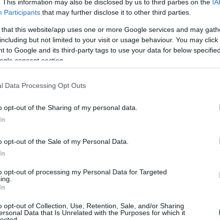
. This information may also be disclosed by us to third parties on the
IA
Participants
that may further disclose it to other third parties.
 that this website/app uses one or more Google services and may gath
including but not limited to your visit or usage behaviour. You may click 
 to Google and its third-party tags to use your data for below specifi
ogle consent section.
l Data Processing Opt Outs
της Ένωσης Ποντίων Περιστερίου
κρή
o opt-out of the Sharing of my personal data.
In
o opt-out of the Sale of my Personal Data.
ws.gr ο πρόεδρος του συλλόγου Θανάσης
In
 ευτυχή θέση να καλωσορίζουμε κάθε βδομάδα
ογο […] εδώ μέσα πλέον δεν μπορούν να
to opt-out of processing my Personal Data for Targeted
ing.
 ζητάμε, είναι να μας παραχωρηθεί μια
In
ρίου». Ως εκ τούτου, απευθύνει έκκληση στο
o opt-out of Collection, Use, Retention, Sale, and/or Sharing
ς στον Πόντιο δήμαρχο Ανδρέα Παχατουρίδη–
ersonal Data that Is Unrelated with the Purposes for which it
lected.