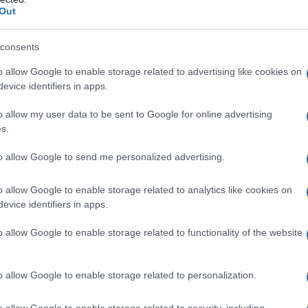
α έχει δηλαδή η ένωση δική της στέγη.
Out
τερίου (επί της λεωφόρου Θηβών) βρίσκεται η
consents
ά να έχει και τα αρνητικά του, όπως
o allow Google to enable storage related to advertising like cookies on
s.gr χορευτές: η ηχορύπανση, λόγω των
evice identifiers in apps.
πολύ έντονη.
o allow my user data to be sent to Google for online advertising
s.
to allow Google to send me personalized advertising.
o allow Google to enable storage related to analytics like cookies on
evice identifiers in apps.
o allow Google to enable storage related to functionality of the website
o allow Google to enable storage related to personalization.
o allow Google to enable storage related to security, including