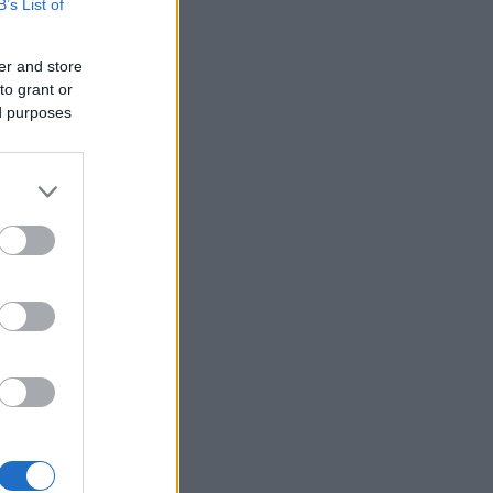
B’s List of
er and store
to grant or
ed purposes