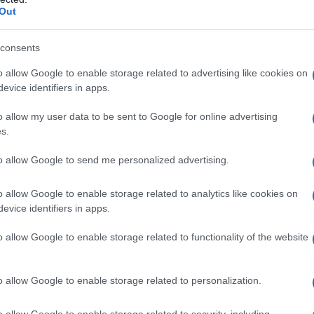
ιψαν και κάποιες προσωπικές και ιδιαίτερες
Out
έκαναν συγγενείς και φίλοι στον Σταύρο
ου), όταν του τραγούδησαν τα «χρόνια πολλά»
consents
 ποντιακή τούρτα.
o allow Google to enable storage related to advertising like cookies on
evice identifiers in apps.
o allow my user data to be sent to Google for online advertising
s.
to allow Google to send me personalized advertising.
o allow Google to enable storage related to analytics like cookies on
evice identifiers in apps.
o allow Google to enable storage related to functionality of the website
o allow Google to enable storage related to personalization.
o allow Google to enable storage related to security, including