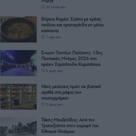
Ρίζες»
25 λεπτά πριν
Βόρεια Κορέα: Σούπα με κρέας
σκύλου και προπαγάνδα εν μέσω
καύσωνα
1 ώρα πριν
Ένωση Ποντίων Πολίχνης: 15ες
Ποντιακές Μνήμες 2026 στο
πρώην Στρατόπεδο Καρατάσιου
2 ώρες πριν
Νέες μειώσεις τιμών σε βασικά
αγαθά στα ράφια των
σουπερμάρκετ
2 ώρες πριν
Τάκης Μουζενίδης: Από την
Τραπεζούντα στην κορυφή του
Εθνικού Θεάτρου