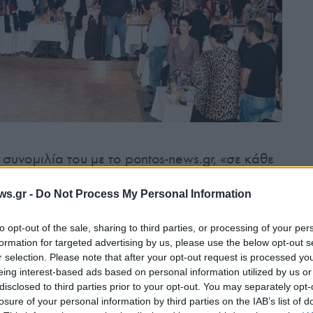
συνομιλία του με το pontos-news.gr, «σε κάθε
θέλουμε να τους μνημονεύουμε, να μην τους
ς θυμόμαστε δέκα μέρες πριν και δέκα μέρες
ws.gr -
Do Not Process My Personal Information
ποντας και άλλους συλλόγους να
to opt-out of the sale, sharing to third parties, or processing of your per
 τους.
formation for targeted advertising by us, please use the below opt-out s
r selection. Please note that after your opt-out request is processed y
eing interest-based ads based on personal information utilized by us or
μέλος αλλά και πρωταγωνιστής στη θεατρική
disclosed to third parties prior to your opt-out. You may separately opt-
κε για την ανιδιοτελή προσφορά του στο
losure of your personal information by third parties on the IAB’s list of
 καλλιτέχνες Γιώργος Αετόπουλος, Κώστας