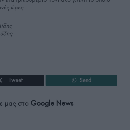
ινές ώρες.
λίδης
ούδης
Tweet
Send
ε μας στο
Google News