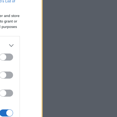
B’s List of
er and store
to grant or
ed purposes