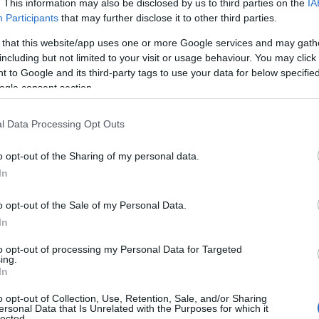
. This information may also be disclosed by us to third parties on the
IA
λιχανίδης και Ιορδάνης Καραπαναγιωτίδης.
Participants
that may further disclose it to other third parties.
 that this website/app uses one or more Google services and may gath
including but not limited to your visit or usage behaviour. You may click 
 to Google and its third-party tags to use your data for below specifi
ogle consent section.
l Data Processing Opt Outs
o opt-out of the Sharing of my personal data.
In
o opt-out of the Sale of my Personal Data.
In
to opt-out of processing my Personal Data for Targeted
ing.
In
o opt-out of Collection, Use, Retention, Sale, and/or Sharing
ersonal Data that Is Unrelated with the Purposes for which it
lected.