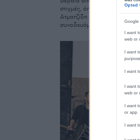
Βέβαια από τη βραδιά δεν έλε
Opted 
στιγμές, όπως η έκπληξη που 
Ατματζίδη (μέλος του συλλόγ
Google 
συνοδευόμενα από μια άκρως
I want t
web or d
I want t
purpose
I want 
I want t
web or d
I want t
or app.
I want t
I want t