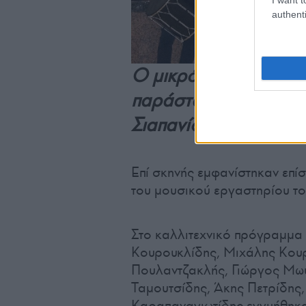
authenti
Ο μικρός τουλουμτζή
παράσταση, άξιος συν
Σιαπανίδη
Επί σκηνής εμφανίστηκαν επίσ
του μουσικού εργαστηρίου τ
Στο καλλιτεχνικό πρόγραμμα
Κουρουκλίδης, Μιχάλης Κουρ
Πουλαντζακλής, Γιώργος Μω
Ταμουτσίδης, Άκης Πετρίδης,
Καραπαναγιωτίδης εγγυήθηκαν