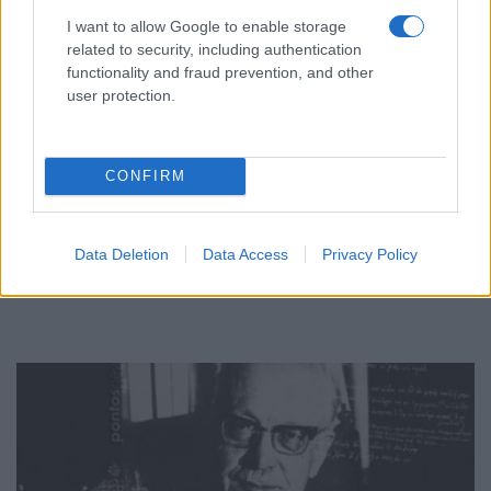
I want to allow Google to enable storage
related to security, including authentication
functionality and fraud prevention, and other
user protection.
CONFIRM
ΠΟΝΤΟΣ
«Πατρίδα μου εδώ κι εκεί»: Δείτε τη μαθητική
Data Deletion
Data Access
Privacy Policy
ταινία για τη Γενοκτονία των Ποντίων
3/08/2026 - 6:00μμ