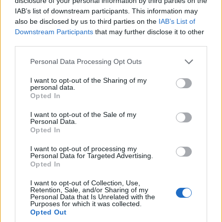
«εφεύρεση» με επίκληση απορρήτου
disclosure of your personal information by third parties on the
IAB’s list of downstream participants. This information may
4/08/2026 - 1:45μμ
also be disclosed by us to third parties on the
IAB’s List of
Downstream Participants
that may further disclose it to other
third parties.
Please note that this website/app uses one or more Google
Personal Data Processing Opt Outs
services and may gather and store information including but
not limited to your visit or usage behaviour. You may click to
I want to opt-out of the Sharing of my
personal data.
grant or deny consent to Google and its third-party tags to
Opted In
use your data for below specified purposes in below Google
consent section.
I want to opt-out of the Sale of my
Personal Data.
Opted In
ΠΟΝΤΟΣ
I want to opt-out of processing my
Personal Data for Targeted Advertising.
Γιάννης-Βασίλης Γιαϊλαλί: Κρίσιμη καμπή στη
Opted In
δικαστική υπόθεσή του μετά την αναβολή της
I want to opt-out of Collection, Use,
Retention, Sale, and/or Sharing of my
συνάντησης για το καθεστώς ασύλου
Personal Data that Is Unrelated with the
Purposes for which it was collected.
3/08/2026 - 11:50μμ
Opted Out