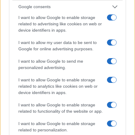
δεν πρέπει να διακόπτεται
Google consents
12/07/2026 - 12:00μμ
I want to allow Google to enable storage
related to advertising like cookies on web or
device identifiers in apps.
I want to allow my user data to be sent to
Google for online advertising purposes.
I want to allow Google to send me
personalized advertising.
I want to allow Google to enable storage
related to analytics like cookies on web or
ΥΓΕΙΑ
device identifiers in apps.
Υγεία: Πέντε συχνά συνταγογραφούμενα
I want to allow Google to enable storage
φάρμακα που δυσκολεύουν την αντιμετώπιση του
related to functionality of the website or app.
καύσωνα
I want to allow Google to enable storage
9/07/2026 - 11:20μμ
related to personalization.