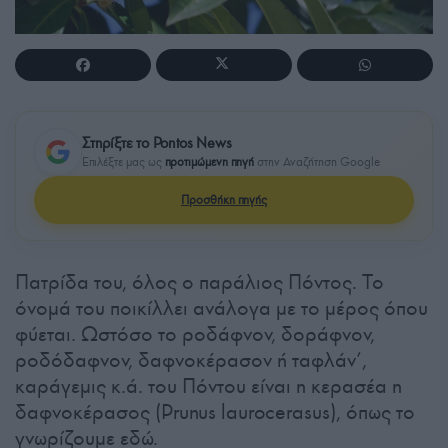
Στηρίξτε το Pontos News
Επιλέξτε μας ως
προτιμώμενη πηγή
στην Αναζήτηση Google
Προσθήκη πηγής
Πατρίδα του, όλος ο παράλιος Πόντος. Το
όνομά του ποικίλλει ανάλογα με το μέρος όπου
φύεται. Ωστόσο το ροδάφνον, δοράφνον,
ροδόδαφνον, δαφνοκέρασον ή ταφλάν’,
καράγεμις κ.ά. του Πόντου είναι η κερασέα η
δαφνοκέρασος (Prunus laurocerasus), όπως το
γνωρίζουμε εδώ.