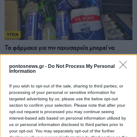
ΥΓΕΙΑ
Τα φάρμακα για την παχυσαρκία μπορεί να
«κόβουν» και την επιθυμία για αλκοόλ
19/07/2026 - 7:00μμ
pontosnews.gr -
Do Not Process My Personal
Information
If you wish to opt-out of the sale, sharing to third parties, or
processing of your personal or sensitive information for
targeted advertising by us, please use the below opt-out
section to confirm your selection. Please note that after your
opt-out request is processed you may continue seeing
interest-based ads based on personal information utilized by
us or personal information disclosed to third parties prior to
your opt-out. You may separately opt-out of the further