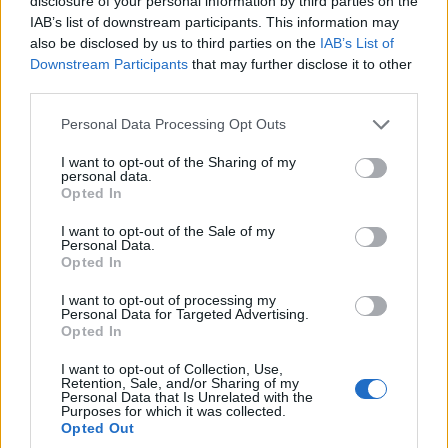
disclosure of your personal information by third parties on the
IAB’s list of downstream participants. This information may
ΥΓΕΙΑ
also be disclosed by us to third parties on the
IAB’s List of
Έμπολα: Η επιδημία καλπάζει στο Κονγκό – 796
Downstream Participants
that may further disclose it to other
third parties.
νεκροί μέσα σε δύο μήνες
Please note that this website/app uses one or more Google
16/07/2026 - 8:27μμ
Personal Data Processing Opt Outs
services and may gather and store information including but
not limited to your visit or usage behaviour. You may click to
I want to opt-out of the Sharing of my
personal data.
grant or deny consent to Google and its third-party tags to
Opted In
use your data for below specified purposes in below Google
consent section.
I want to opt-out of the Sale of my
Personal Data.
Opted In
I want to opt-out of processing my
Personal Data for Targeted Advertising.
Opted In
I want to opt-out of Collection, Use,
ΥΓΕΙΑ
Retention, Sale, and/or Sharing of my
Personal Data that Is Unrelated with the
Purposes for which it was collected.
Παχυσαρκία: Γιατί οι ειδικοί λένε ότι η θεραπεία
Opted Out