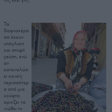
της εκεί γης.
Τα
δαφνοκέρα
σα έχουν
υπόγλυκη
και στυφή
γεύση, ενώ
αν
καταναλώσ
ει κανείς
περισσότερ
α από μια
χούφτα,
αρχίζει να
νιώθει τη