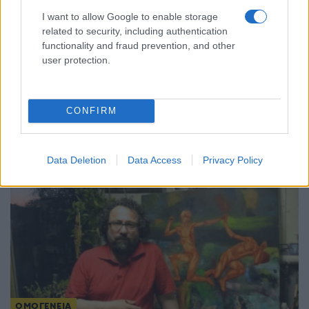
I want to allow Google to enable storage
related to security, including authentication
functionality and fraud prevention, and other
user protection.
ΟΜΟΓΕΝΕΙΑ
Όταν τα αρχεία κρατούν ζωντανή τη μνήμη της
ελληνικής διασποράς στη Μελβούρνη
CONFIRM
1/08/2026 - 11:08μμ
Data Deletion
Data Access
Privacy Policy
ΟΜΟΓΕΝΕΙΑ