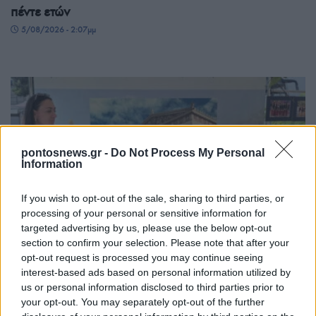
πέντε ετών
5/08/2026 - 2:07μμ
pontosnews.gr -
Do Not Process My Personal
Information
If you wish to opt-out of the sale, sharing to third parties, or
ΟΜΟΓΕΝΕΙΑ
processing of your personal or sensitive information for
targeted advertising by us, please use the below opt-out
Ρωσία: Οι Έλληνες του Γκελεντζίκ τίμησαν τα 190
section to confirm your selection. Please note that after your
opt-out request is processed you may continue seeing
χρόνια της Καμπαρντίνκα
interest-based ads based on personal information utilized by
4/08/2026 - 12:57μμ
us or personal information disclosed to third parties prior to
your opt-out. You may separately opt-out of the further