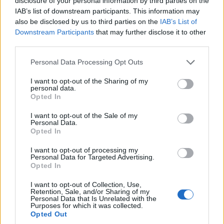
disclosure of your personal information by third parties on the
IAB’s list of downstream participants. This information may
also be disclosed by us to third parties on the
IAB’s List of
Downstream Participants
that may further disclose it to other
third parties.
Please note that this website/app uses one or more Google
Personal Data Processing Opt Outs
services and may gather and store information including but
not limited to your visit or usage behaviour. You may click to
I want to opt-out of the Sharing of my
personal data.
grant or deny consent to Google and its third-party tags to
Opted In
use your data for below specified purposes in below Google
ΟΜΟΓΕΝΕΙΑ
consent section.
I want to opt-out of the Sale of my
Personal Data.
Αυστραλία: Η Αρχιεπισκοπή καλεί τους ομογενείς
Opted In
να δηλώσουν «Greek Orthodox» στην Απογραφή
I want to opt-out of processing my
3/08/2026 - 3:04μμ
Personal Data for Targeted Advertising.
Opted In
I want to opt-out of Collection, Use,
Retention, Sale, and/or Sharing of my
Personal Data that Is Unrelated with the
Purposes for which it was collected.
Opted Out