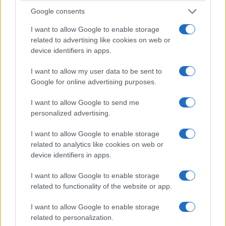
Google consents
I want to allow Google to enable storage
related to advertising like cookies on web or
device identifiers in apps.
ΟΜΟΓΕΝΕΙΑ
I want to allow my user data to be sent to
Από την Ελλάδα στη Μελβούρνη: Οι ιστορίες των
Google for online advertising purposes.
Ελλήνων μεταναστών μέσα από 500 αντικείμενα –
I want to allow Google to send me
Η ζωή, οι μνήμες και τα «φυλαχτά» μιας
personalized advertising.
ολόκληρης γενιάς
I want to allow Google to enable storage
2/08/2026 - 10:01πμ
related to analytics like cookies on web or
device identifiers in apps.
I want to allow Google to enable storage
related to functionality of the website or app.
I want to allow Google to enable storage
related to personalization.