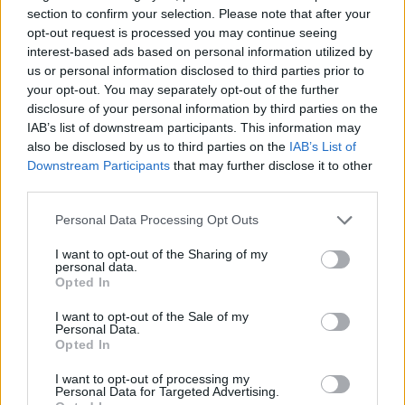
ΕΛΛΑΔΑ
section to confirm your selection. Please note that after your
opt-out request is processed you may continue seeing
Δυτική Αττική: Για 4η μέρα μαίνεται η πυρκαγιά – Στον
interest-based ads based on personal information utilized by
οικισμό της Αγία Σκέπης πέρασαν οι φλόγες
us or personal information disclosed to third parties prior to
3/08/2026 - 8:38πμ
your opt-out. You may separately opt-out of the further
disclosure of your personal information by third parties on the
IAB’s list of downstream participants. This information may
also be disclosed by us to third parties on the
IAB’s List of
Downstream Participants
that may further disclose it to other
third parties.
Please note that this website/app uses one or more Google
Personal Data Processing Opt Outs
services and may gather and store information including but
not limited to your visit or usage behaviour. You may click to
I want to opt-out of the Sharing of my
personal data.
grant or deny consent to Google and its third-party tags to
Opted In
use your data for below specified purposes in below Google
consent section.
I want to opt-out of the Sale of my
Personal Data.
Opted In
ΕΛΛΑΔΑ
I want to opt-out of processing my
Personal Data for Targeted Advertising.