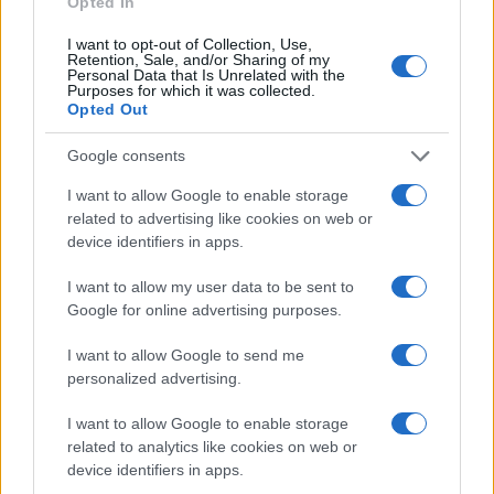
Φωτιά στη Βοιωτία: Σε γραμμή μεταφοράς ρεύματος το
Opted In
«σημείο μηδέν» – Δεν ξεκίνησε από ανεμογεννήτριες
I want to opt-out of Collection, Use,
2/08/2026 - 10:09μμ
Retention, Sale, and/or Sharing of my
Personal Data that Is Unrelated with the
Purposes for which it was collected.
Opted Out
Google consents
I want to allow Google to enable storage
related to advertising like cookies on web or
device identifiers in apps.
I want to allow my user data to be sent to
Google for online advertising purposes.
I want to allow Google to send me
personalized advertising.
ΕΛΛΑΔΑ
I want to allow Google to enable storage
related to analytics like cookies on web or
Φωτιά στην Αττικοβοιωτία: Κρίσιμα μέτωπα σε Βένιζα, Άγιο
device identifiers in apps.
Νεκτάριο και Κρύο Πηγάδι