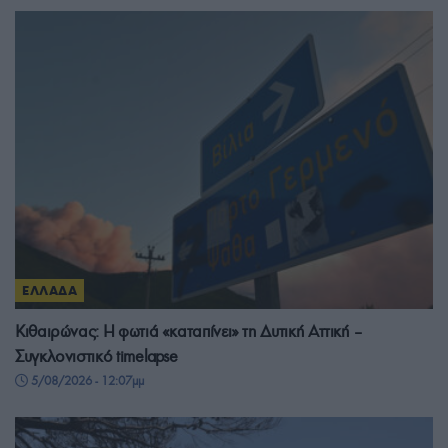
ΕΛΛΑΔΑ
Κιθαιρώνας: Η φωτιά «καταπίνει» τη Δυτική Αττική –
Συγκλονιστικό timelapse
5/08/2026 - 12:07μμ