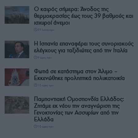
Ο καιρός σήμερα: Άνοδος της
θερμοκρασίας έως τους 39 βαθμούς και
ισχυροί άνεμοι
59 λεπτά πριν
Η Ισπανία επαναφέρει τους συνοριακούς
ελέγχους για ταξιδιώτες από την Ιταλία
9 ώρες πριν
Φωτιά σε κατάστημα στον Άλιμο –
Εκκενώθηκε προληπτικά πολυκατοικία
10 ώρες πριν
Παμποντιακή Ομοσπονδία Ελλάδος:
Ζητάμε εκ νέου την αναγνώριση της
Γενοκτονίας των Ασσυρίων από την
Ελλάδα
10 ώρες πριν