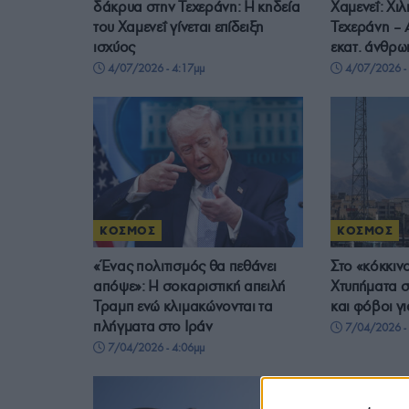
δάκρυα στην Τεχεράνη: Η κηδεία
Χαμενεΐ: Χι
του Χαμενεΐ γίνεται επίδειξη
Τεχεράνη – 
ισχύος
εκατ. άνθρω
4/07/2026 - 4:17μμ
4/07/2026 - 
ΚΟΣΜΟΣ
ΚΟΣΜΟΣ
«Ένας πολιτισμός θα πεθάνει
Στο «κόκκιν
απόψε»: Η σοκαριστική απειλή
Χτυπήματα σ
Τραμπ ενώ κλιμακώνονται τα
και φόβοι γ
πλήγματα στο Ιράν
7/04/2026 - 
7/04/2026 - 4:06μμ