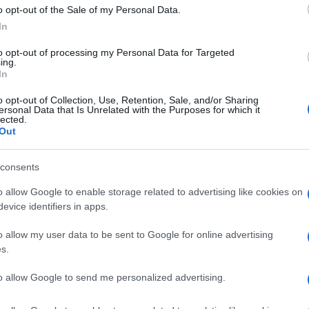
ΚΟΣΜΟΣ
o opt-out of the Sale of my Personal Data.
In
ρησε να πλήξει την
Ντ. Τραμπ: «Δεν θέλω κατάπαυση
ρετανική βάση
του πυρός στο Ιράν» – «Το
to opt-out of processing my Personal Data for Targeted
ing.
ρσία και κατηγορεί
καθεστώς θα αποφασίσει τη
In
ΗΠΑ για επίθεση στην
διάρκεια του πολέμου, αν
κατάσταση της
επιβιώσει» απαντούν οι αναλυτές
o opt-out of Collection, Use, Retention, Sale, and/or Sharing
ersonal Data that Is Unrelated with the Purposes for which it
21/03/2026 - 12:01πμ
lected.
- 4:54μμ
Out
consents
o allow Google to enable storage related to advertising like cookies on
evice identifiers in apps.
o allow my user data to be sent to Google for online advertising
s.
ΚΟΣΜΟΣ
 Τραμπ–Νετανιάχου
Φόβος για αντίποινα του Ιράν σε
to allow Google to send me personalized advertising.
κά κοιτάσματα και οι
πετρελαϊκές εγκαταστάσεις,
που θέλει να
επανεμφάνιση Χαμενεΐ με