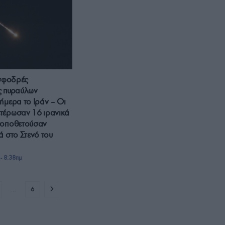
 σφοδρές
ς πυραύλων
ήμερα το Ιράν – Οι
τέρωσαν 16 ιρανικά
τοποθετούσαν
ά στο Στενό του
- 8:38πμ
…
6