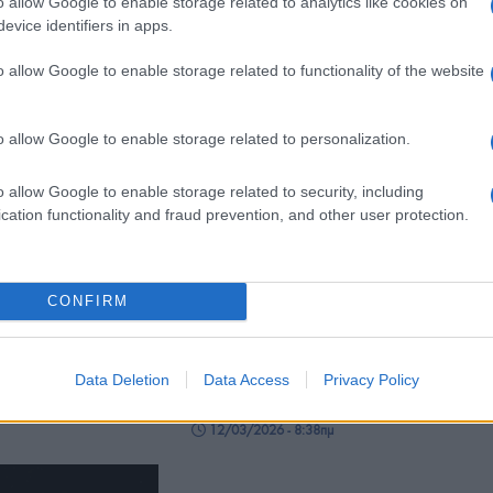
o allow Google to enable storage related to analytics like cookies on
Ερντογάν
απειλές
evice identifiers in apps.
- 9:25μμ
18/03/2026 - 8:39μμ
o allow Google to enable storage related to functionality of the website
o allow Google to enable storage related to personalization.
o allow Google to enable storage related to security, including
cation functionality and fraud prevention, and other user protection.
ΚΟΣΜΟΣ
η Μέση Ανατολή:
Πόλεμος στη Μέση Ανατολή:
CONFIRM
ήξεις στην Τεχεράνη
Νέα χτυπήματα σε
ίτιση πυραύλου στην
δεξαμενόπλοια, το ένα
ελληνικών συμφερόντων –
Ξεπέρασε ξανά τα 100 δολ./
Data Deletion
Data Access
Privacy Policy
- 1:13μμ
βαρέλι το πετρέλαιο
12/03/2026 - 8:38πμ