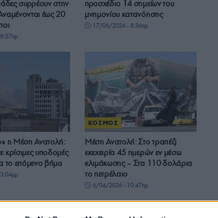
λιάδες συρρέουν στην
προσχέδιο 14 σημείων του
Αναμένονται έως 20
μνημονίου κατανόησης
ποι
17/06/2026 - 8:36πμ
8:57πμ
ΚΟΣΜΟΣ
ο» η Μέση Ανατολή:
Μέση Ανατολή: Στο τραπέζι
ε κρίσιμες υποδομές
εκεχειρία 45 ημερών εν μέσω
ια το επόμενο βήμα
κλιμάκωσης – Στα 110 δολάρια
το πετρέλαιο
3:04μμ
6/04/2026 - 10:47πμ