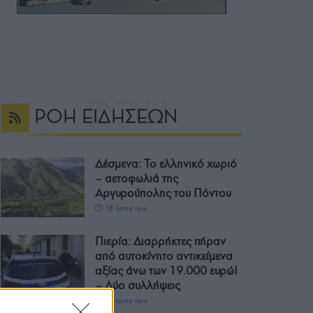
ΡΟΗ ΕΙΔΗΣΕΩΝ
Δέσμενα: Το ελληνικό χωριό
– αετοφωλιά της
Αργυρούπολης του Πόντου
18 λεπτά πριν
Πιερία: Διαρρήκτες πήραν
από αυτοκίνητο αντικείμενα
αξίας άνω των 19.000 ευρώ!
– Δύο συλλήψεις
53 λεπτά πριν