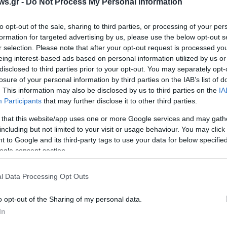
ws.gr -
Do Not Process My Personal Information
to opt-out of the sale, sharing to third parties, or processing of your per
formation for targeted advertising by us, please use the below opt-out s
r selection. Please note that after your opt-out request is processed y
ΚΟΣΜΟΣ
eing interest-based ads based on personal information utilized by us or
disclosed to third parties prior to your opt-out. You may separately opt-
ι Ιρανοί που
Δηλώσεις Τραμπ για συνομιλίες
losure of your personal information by third parties on the IAB’s list of
ύονται φοβούνται
με την Τεχεράνη ρίχνουν τις τιμές
. This information may also be disclosed by us to third parties on the
IA
ια να μην τους
του πετρελαίου – «Δεν υπήρξε
Participants
that may further disclose it to other third parties.
 «Τα μηνύματα δεν
καμία επικοινωνία με τις ΗΠΑ»
 that this website/app uses one or more Google services and may gath
αγμάτευση» απαντά ο
απαντά το Ιράν
including but not limited to your visit or usage behaviour. You may click 
Ξ
23/03/2026 - 3:33μμ
 to Google and its third-party tags to use your data for below specifi
- 8:37πμ
ogle consent section.
l Data Processing Opt Outs
o opt-out of the Sharing of my personal data.
In